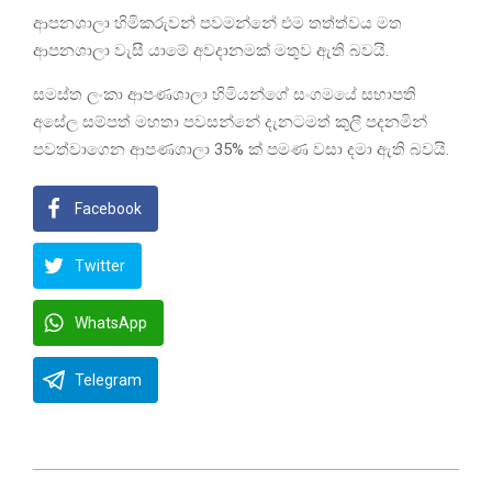
ආපනශාලා හිමිකරුවන් පවමන්නේ එම තත්ත්වය මත
ආපනශාලා වැසී යාමේ අවදානමක් මතුව ඇති බවයි.
සමස්ත ලංකා ආපණශාලා හිමියන්ගේ සංගමයේ සභාපති
අසේල සම්පත් මහතා පවසන්නේ දැනටමත් කුලී පදනමින්
පවත්වාගෙන ආපණශාලා 35% ක් පමණ වසා දමා ඇති බවයි.
Facebook
Twitter
WhatsApp
Telegram
2022-