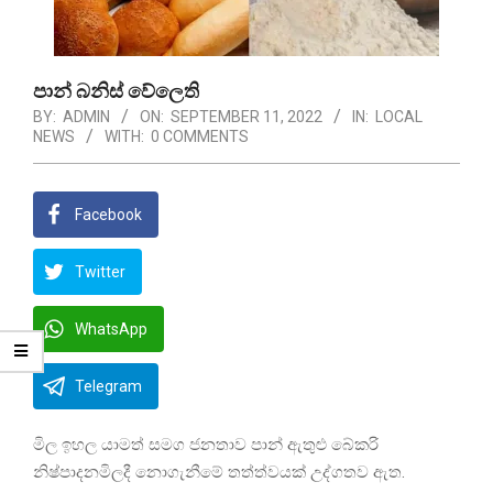
පාන් බනිස් වේලෙති
BY:
ADMIN
ON:
SEPTEMBER 11, 2022
IN:
LOCAL
NEWS
WITH:
0 COMMENTS
Facebook
Twitter
WhatsApp
Telegram
මිල ඉහල යාමත් සමග ජනතාව පාන් ඇතුළු බේකරි
නිෂ්පාදනමිලදී නොගැනීමේ තත්ත්වයක් උද්ගතව ඇත.