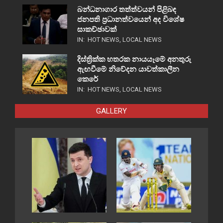
බන්ධනාගාර තත්ත්වයන් පිළිබඳ
ජනපති ප්‍රධානත්වයෙන් අද විශේෂ
සාකච්ඡාවක්
IN:
HOT NEWS
,
LOCAL NEWS
දිස්ත්‍රික්ක හතරක නායයෑමේ අනතුරු
ඇඟවීමේ නිවේදන යාවත්කාලීන
කෙරේ
IN:
HOT NEWS
,
LOCAL NEWS
GALLERY