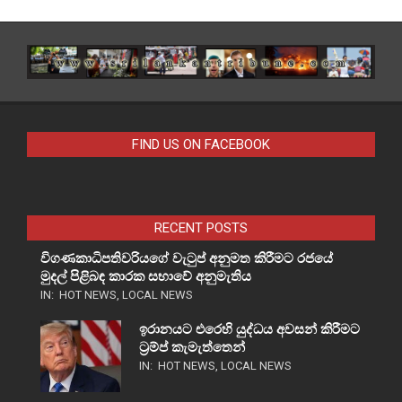
FIND US ON FACEBOOK
RECENT POSTS
විගණකාධිපතිවරියගේ වැටුප් අනුමත කිරීමට රජයේ
මුදල් පිළිබඳ කාරක සභාවේ අනුමැතිය
IN:
HOT NEWS
,
LOCAL NEWS
ඉරානයට එරෙහි යුද්ධය අවසන් කිරීමට
ට්‍රම්ප් කැමැත්තෙන්
IN:
HOT NEWS
,
LOCAL NEWS