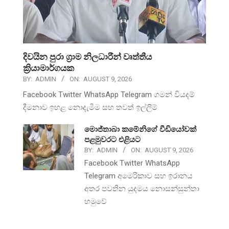
දිවයින පුරා ග්‍රාම නිලධාරීන් වෘත්තීය
ක්‍රියාමාර්ගයක
BY:
ADMIN
ON:
AUGUST 9, 2026
Facebook Twitter WhatsApp Telegram ගමන් වියදම්
දීමනාව ඉහළ නොදැමීම සහ තවත් ඉල්ලීම්
මොජ්තාබා කමේනිගේ වීඩියෝවක්
පළමුවරට එළියට
BY:
ADMIN
ON:
AUGUST 9, 2026
Facebook Twitter WhatsApp
Telegram අමෙරිකාව සහ ඉරානය
අතර පවතින යුදමය නොසන්සුන්තා
හමුවේ