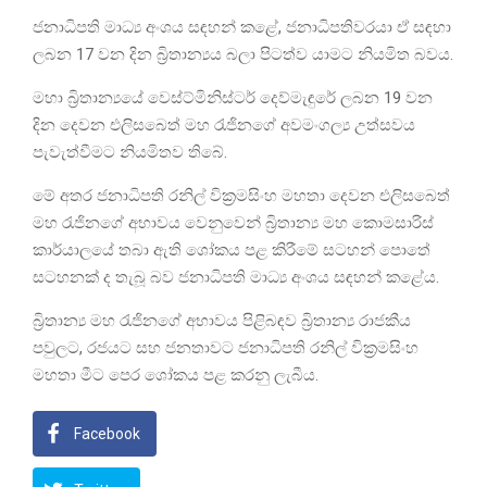
ජනාධිපති මාධ්‍ය අංශය සඳහන් කළේ, ජනාධිපතිවරයා ඒ සඳහා
ලබන 17 වන දින බ්‍රිතාන්‍යය බලා පිටත්ව යාමට නියමිත බවය.
මහා බ්‍රිතාන්‍යයේ වෙස්ට්මිනිස්ටර් දෙව්මැඳුරේ ලබන 19 වන
දින දෙවන එලිසබෙත් මහ රැජිනගේ අවමංගල්‍ය උත්සවය
පැවැත්වීමට නියමිතව තිබේ.
මේ අතර ජනාධිපති රනිල් වික්‍රමසිංහ මහතා දෙවන එලිසබෙත්
මහ රැජිනගේ අභාවය වෙනුවෙන් බ්‍රිතාන්‍ය මහ කොමසාරිස්
කාර්යාලයේ තබා ඇති ශෝකය පළ කිරීමේ සටහන් පොතේ
සටහනක් ද තැබූ බව ජනාධිපති මාධ්‍ය අංශය සඳහන් කළේය.
බ්‍රිතාන්‍ය මහ රැජිනගේ අභාවය පිළිබඳව බ්‍රිතාන්‍ය රාජකීය
පවුලට, රජයට සහ ජනතාවට ජනාධිපති රනිල් වික්‍රමසිංහ
මහතා මීට පෙර ශෝකය පළ කරනු ලැබීය.
Facebook