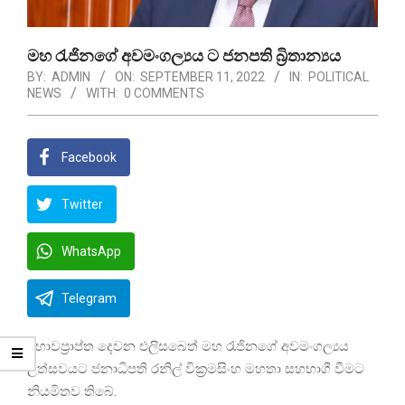
මහ රැජිනගේ අවමංගල්‍යය ට ජනපති බ්‍රිතාන්‍යය
BY:
ADMIN
ON:
SEPTEMBER 11, 2022
IN:
POLITICAL
NEWS
WITH:
0 COMMENTS
Facebook
Twitter
WhatsApp
Telegram
අභාවප්‍රාප්ත දෙවන එලිසබෙත් මහ රැජිනගේ අවමංගල්‍යය
උත්සවයට ජනාධිපති රනිල් වික්‍රමසිංහ මහතා සහභාගී වීමට
නියමිතව තිබේ.