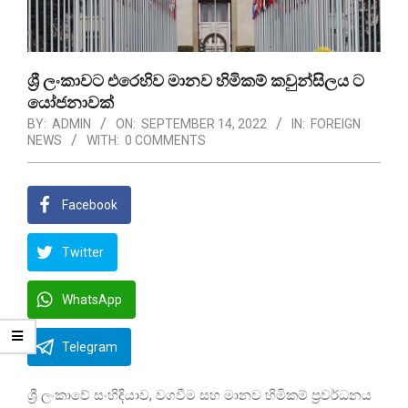
ශ්‍රී ලංකාවට එරෙහිව මානව හිමිකම් කවුන්සිලය ට
යෝජනාවක්
BY:
ADMIN
ON:
SEPTEMBER 14, 2022
IN:
FOREIGN
NEWS
WITH:
0 COMMENTS
Facebook
Twitter
WhatsApp
Telegram
ශ්‍රී ලංකාවේ සංහිඳියාව, වගවීම සහ මානව හිමිකම් ප්‍රවර්ධනය