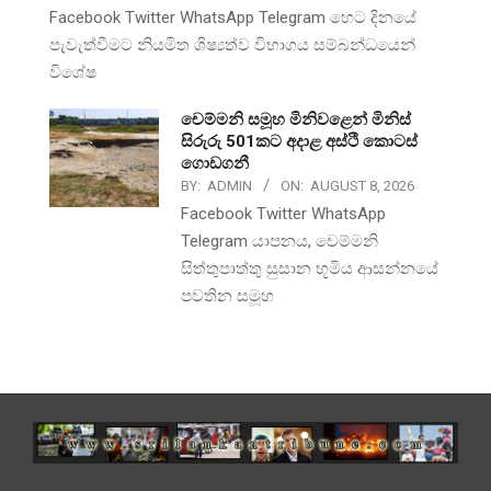
Facebook Twitter WhatsApp Telegram හෙට දිනයේ
පැවැත්වීමට නියමිත ශිෂ්‍යත්ව විභාගය සම්බන්ධයෙන්
විශේෂ
චෙම්මනි සමූහ මිනිවළෙන් මිනිස්
සිරුරු 501කට අදාළ අස්ථි කොටස්
ගොඩගනී
BY:
ADMIN
ON:
AUGUST 8, 2026
Facebook Twitter WhatsApp
Telegram යාපනය, චෙම්මනි
සිත්තුපාත්තු සුසාන භූමිය ආසන්නයේ
පවතින සමූහ