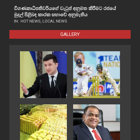
විගණකාධිපතිවරියගේ වැටුප් අනුමත කිරීමට රජයේ
මුදල් පිළිබඳ කාරක සභාවේ අනුමැතිය
IN:
HOT NEWS
,
LOCAL NEWS
GALLERY