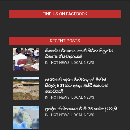
FIND US ON FACEBOOK
RECENT POSTS
ශිෂ්‍යත්ව විභාගය පෙනී සිටින සිසුන්ට
විශේෂ නිවේදනයක්
IN:
HOT NEWS
,
LOCAL NEWS
චෙම්මනි සමූහ මිනිවළෙන් මිනිස්
සිරුරු 501කට අදාළ අස්ථි කොටස්
ගොඩගනී
IN:
HOT NEWS
,
LOCAL NEWS
ප්‍රදේශ කිහිපයකට මි.මී 75 ඉක්ම වූ වැසි
IN:
HOT NEWS
,
LOCAL NEWS