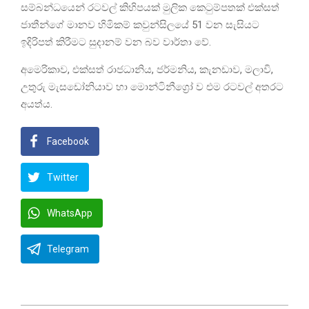
සම්බන්ධයෙන් රටවල් කිහිපයක් මුලික කෙටුම්පතක් එක්සත්
ජාතීන්ගේ මානව හිමිකම් කවුන්සිලයේ 51 වන සැසියට
ඉදිරිපත් කිරීමට සුදානම් වන බව වාර්තා වේ.
අමෙරිකාව, එක්සත් රාජධානිය, ජර්මනිය, කැනඩාව, මලාවි,
උතුරු මැසඩෝනියාව හා මොන්ටිනීග්‍රෝ ව එම රටවල් අතරට
අයත්ය.
Facebook
Twitter
WhatsApp
Telegram