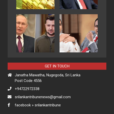
GET IN TOUCH
Janatha Mawatha, Nugegoda, Sri Lanka
Post Code 4556
+94722972338
srilankantribunenews@gmail.com
facebook » srilankantribune