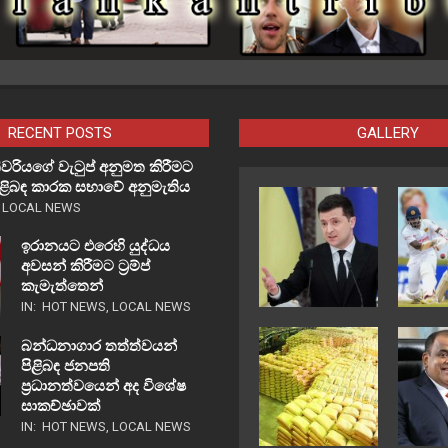
RECENT POSTS
GALLERY
වරියගේ වැටුප් අනුමත කිරීමට
පිළිබඳ කාරක සභාවේ අනුමැතිය
,
LOCAL NEWS
ඉරානයට එරෙහි යුද්ධය
අවසන් කිරීමට ට්‍රම්ප්
කැමැත්තෙන්
IN:
HOT NEWS
,
LOCAL NEWS
බන්ධනාගාර තත්ත්වයන්
පිළිබඳ ජනපති
ප්‍රධානත්වයෙන් අද විශේෂ
සාකච්ඡාවක්
IN:
HOT NEWS
,
LOCAL NEWS