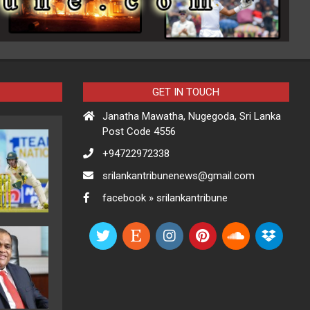
GET IN TOUCH
Janatha Mawatha, Nugegoda, Sri Lanka
Post Code 4556
+94722972338
srilankantribunenews@gmail.com
facebook » srilankantribune