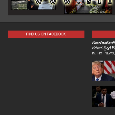
FIND US ON FACEBOOK
විගණකාධිපති
රජයේ මුදල් 
IN:
HOT NEWS