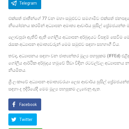
Telegram
එක්සත් ජාතීන්ගේ 77 වන මහා සමුළුවට සමගාමීව එක්සත් ජනපදයේ 
නියෝජනය කරමින් අධ්‍යාපන අමාත්‍ය ආචාර්ය සුසිල් ප්‍රේමජයන්ත ම
ලොවපුරා ඇතිවී ඇති ගෝලීය අධ්‍යාපන අර්බුදයට විසඳුම් සෙවීම මෙ
රැසක අධ්‍යාපන අමාත්‍යවරුන් මෙම සමුළුව සඳහා සහභාගී විය.
තවද, අධ්‍යාපනය සඳහා වන ජාත්‍යන්තර මූල්‍ය පහසුකම (IFFEd) එළ
ගෝලීය ආර්ථික අර්බුදය හමුවේ පීඩා විඳින රටවල්වල අධ්‍යාපනය නගා
නියමිතය.
ශ්‍රී ලංකාවේ අධ්‍යාපන අමාත්‍යවරයා ලෙස ආචාර්ය සුසිල් ප්‍රේමජයන
සඳහා ද ඉදිරියේදී මෙම මූල්‍ය පහසුකම ලැබෙනු ඇත.
Facebook
Twitter