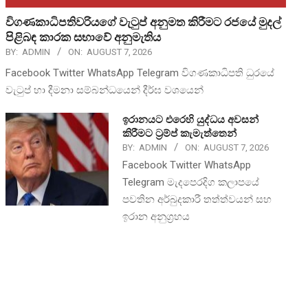
විගණකාධිපතිවරියගේ වැටුප් අනුමත කිරීමට රජයේ මුදල්
පිළිබඳ කාරක සභාවේ අනුමැතිය
BY:
ADMIN
ON:
AUGUST 7, 2026
Facebook Twitter WhatsApp Telegram විගණකාධිපති ධුරයේ
වැටුප් හා දීමනා සම්බන්ධයෙන් දීර්ඝ වශයෙන්
ඉරානයට එරෙහි යුද්ධය අවසන්
කිරීමට ට්‍රම්ප් කැමැත්තෙන්
BY:
ADMIN
ON:
AUGUST 7, 2026
Facebook Twitter WhatsApp
Telegram මැදපෙරදිග කලාපයේ
පවතින අර්බුදකාරී තත්ත්වයන් සහ
ඉරාන අනුග්‍රහය