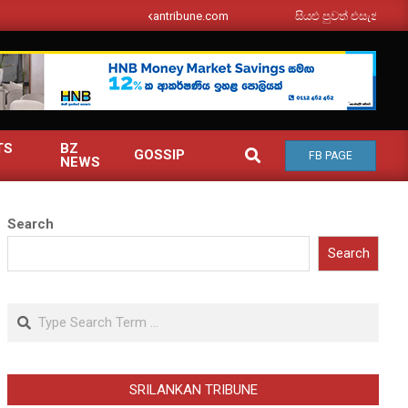
srilankantribune.com
සියළු පුවත් එසැනින් ඔබ වෙත
TS
BZ
SEARCH
GOSSIP
FB PAGE
NEWS
Search
Search
Search
SRILANKAN TRIBUNE