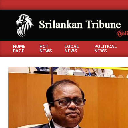
Skip
to
content
SRILANKANTRIBUNE.C
HOME
HOT
LOCAL
POLITICAL
PAGE
NEWS
NEWS
NEWS