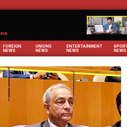
OM
FOREIGN
UNIONS
ENTERTAINMENT
SPOR
NEWS
NEWS
NEWS
NEWS
Primary
Navigation
Menu