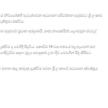
නිව්යෝක්හි පැවැත්වෙන අධ්‍යාපන පරිවර්තන සමුළුවට ශ්‍රී ලංකාව
ැතිතුමා එක්විය.
ම සමුළුවේ ප්‍රධාන අරමුණයි. රාජ්‍ය නායකයින්, ලොවපුරා රටවල්
ිදැක්වීම ද මෙහිදී සිදුවිය. කොවිඩ් 19 වසංගතයේ බලපෑමෙන් සහ
සිටුවීම සඳහා මූල්‍ය පහසුකම් ලබා දීම මෙමගින් සිදු කිරීමට
්ත මහතා කළ කරුණු දැක්වීම සමඟ ශ්‍රී ලංකාවේ අධ්‍යාපන ක්ෂේත්‍රය