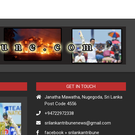
GET IN TOUCH
Janatha Mawatha, Nugegoda, Sri Lanka
Post Code 4556
+94722972338
srilankantribunenews@gmail.com
facebook » srilankantribune