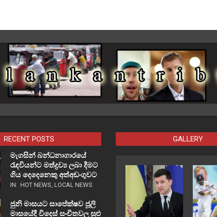
RECENT POSTS
GALLERY
මැගසින් බන්ධනාගාරයේ
රැඳවියන්ට මත්ද්‍රව්‍ය ලබා දීමට
ගිය දෙදෙනෙකු අත්අඩංගුවට
IN:
HOT NEWS
,
LOCAL NEWS
ජුනි මාසයට සාපේක්ෂව ජූලි
මාසයේදී විදෙස් සංචිතවල සුළු