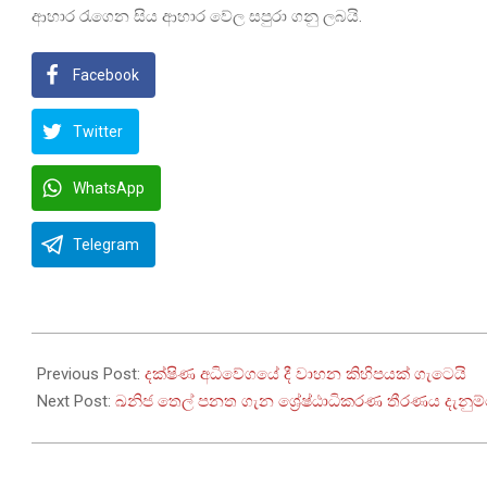
ආහාර රැගෙන සිය ආහාර වේල සපුරා ගනු ලබයි.
Facebook
Twitter
WhatsApp
Telegram
2022-
09-
Previous Post:
දක්ෂිණ අධිවේගයේ දී වාහන කිහිපයක් ගැටෙයි
22
Next Post:
ඛනිජ තෙල් පනත ගැන ශ්‍රේෂ්ඨාධිකරණ තීරණය දැනුම්