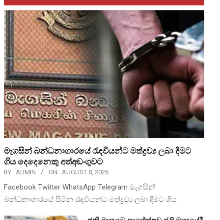
මැගසින් බන්ධනාගාරයේ රැඳවියන්ට මත්ද්‍රව්‍ය ලබා දීමට
ගිය දෙදෙනෙකු අත්අඩංගුවට
BY:
ADMIN
ON:
AUGUST 8, 2026
Facebook Twitter WhatsApp Telegram මැගසින්
බන්ධනාගාරයේ සිටින රැඳවියන්ට මත්ද්‍රව්‍ය ලබා දීමට ගිය