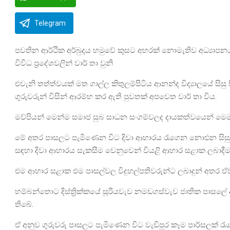
Telegram
පවතින ආර්ථික අර්බුදය හමුවේ කුසට අහරක් නොමැතිව අධ්‍යාපනය
විවිධ ප්‍රදේශවලින් වාර් තා වුනි
එවැනි තත්ත්වයක් මත ගාල්ල කිතුලම්පිටිය ආනන්ද විද්‍යාලයේ සි
ගුරුවරුන් විසින් ආරම්භ කර ඇති පුවතක් අපවෙත වාර් තා විය.
මව්පියන් මෙන්ම සමාජ සුබ සාධන සංගම්වලද දායකත්වයෙන් මෙම ව
මේ අතර පාසලට පැමිණෙන විට දිවා ආහාරය රැගෙන නොඑන සිසුන
සඳහා දිවා ආහාරය සැකසීම වෙනුවෙන් වියළි ආහාර සළාක ලබාදීම ක
එම ආහාර සළාක එම පාසල්වල විදුහල්පතිවරුන්ට ලබාදුන් අතර ඒවා
හම්බන්තොට දිස්ත්‍රික්කයේ සූරියවැව නමඩගස්වැව ජාතික පාසල
තිබේ.
ඒ අනුව ගුරුවරු පාසලට පැමිණෙන විට වැඩිපුර කෑම පාර්සලක් 