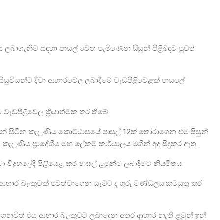
 ලබාගැනීම සඳහා පාසල් වෙත පැමිණෙන සිසුන් පිළිබඳව පුවත්
සු සිසුවියන්ට දිවා ආහාරවේල ලබාදීමේ වැඩපිළිවෙළක් පාසලේ
ැඩපිළිවෙල ක්‍රියාත්මක කර තිබේ.
් සිටින කැලණිය කොට්ඨාසයේ පාසල් 12ක් තෝරාගෙන එම සිසුන්
ැලණිය ප්‍රාදේශීය මහ ලේකම් කාර්යාලය මගින් අද සිදුකර ඇත.
 විදුහලේදී පිළියෙළ කර පාසල් ළමුන්ට ලබාදීමට නියමිතය.
ේ ආහාර බැංකුවක් පවත්වාගෙන යෑමට ද ගුරු මණ්ඩලය කටයුතු කර
රැගෙනවිත් එය ආහාර බැංකුවට ලබාදෙන අතර ආහාර නැති ළමුන් ඉන්