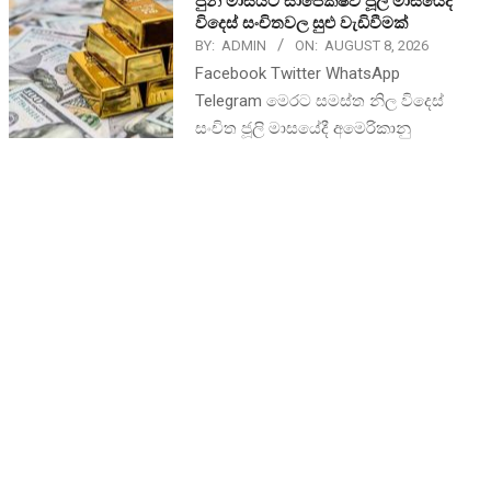
ජුනි මාසයට සාපේක්ෂව ජූලි මාසයේදී
විදෙස් සංචිතවල සුළු වැඩිවීමක්
BY:
ADMIN
ON:
AUGUST 8, 2026
Facebook Twitter WhatsApp
Telegram මෙරට සමස්ත නිල විදෙස්
සංචිත ජූලි මාසයේදී අමෙරිකානු