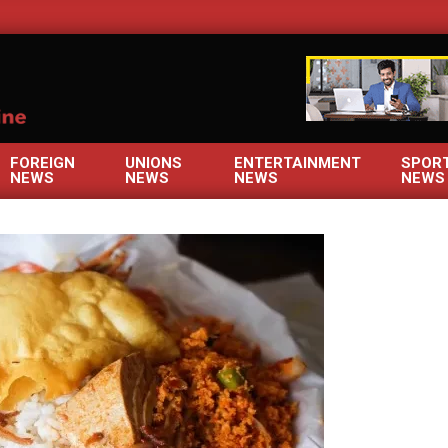
OM
FOREIGN
UNIONS
ENTERTAINMENT
SPOR
NEWS
NEWS
NEWS
NEWS
Primary
Navigation
Menu