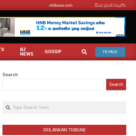
srilankantribune.com
සියළු පුවත් එසැනින් ඔබ වෙත
TS
BZ
SEARCH
GOSSIP
FB PAGE
NEWS
Search
Search
Search
SRILANKAN TRIBUNE