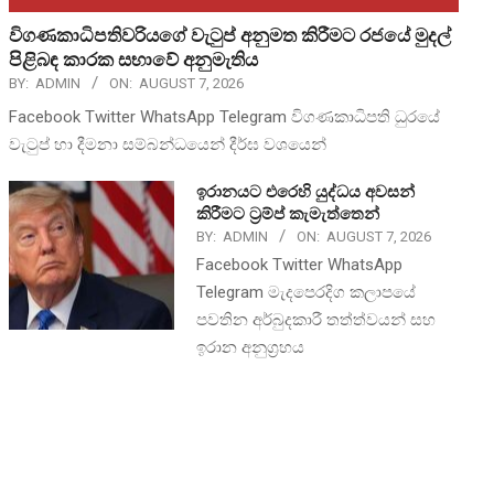
විගණකාධිපතිවරියගේ වැටුප් අනුමත කිරීමට රජයේ මුදල්
පිළිබඳ කාරක සභාවේ අනුමැතිය
BY:
ADMIN
ON:
AUGUST 7, 2026
Facebook Twitter WhatsApp Telegram විගණකාධිපති ධුරයේ
වැටුප් හා දීමනා සම්බන්ධයෙන් දීර්ඝ වශයෙන්
ඉරානයට එරෙහි යුද්ධය අවසන්
කිරීමට ට්‍රම්ප් කැමැත්තෙන්
BY:
ADMIN
ON:
AUGUST 7, 2026
Facebook Twitter WhatsApp
Telegram මැදපෙරදිග කලාපයේ
පවතින අර්බුදකාරී තත්ත්වයන් සහ
ඉරාන අනුග්‍රහය