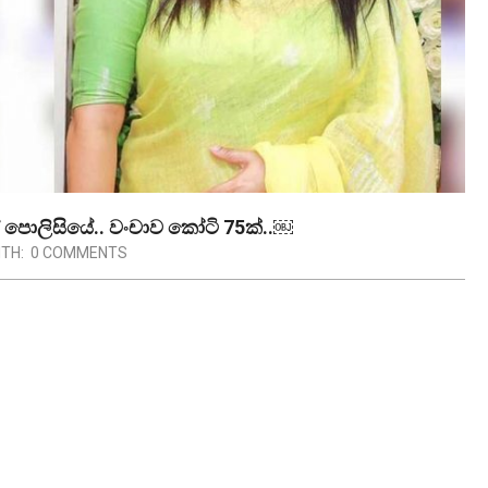
හස් පොලිසියේ.. වංචාව කෝටි 75ක්..￼
ITH:
0 COMMENTS