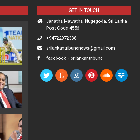
GET IN TOUCH
Janatha Mawatha, Nugegoda, Sri Lanka
Post Code 4556
+94722972338
srilankantribunenews@gmail.com
facebook » srilankantribune