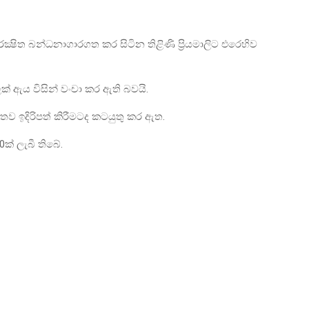
ෂිත බන්ධනාගාරගත කර සිටින තිළිණි ප්‍රියමාලිට එරෙහිව
ක් ඇය විසින් වංචා කර ඇති බවයි.
තව ඉදිරිපත් කිරීමටද කටයුතු කර ඇත.
0ක් ලැබී තිබේ.