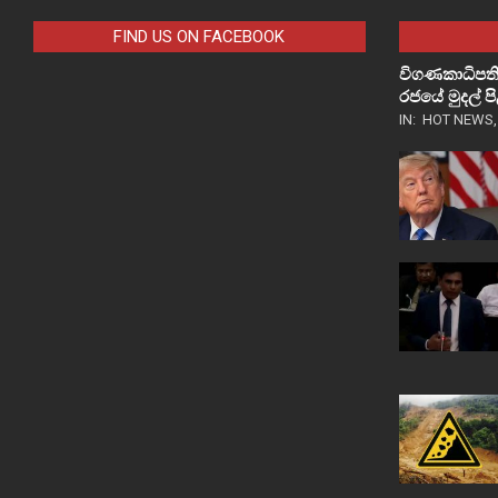
FIND US ON FACEBOOK
විගණකාධිපති
රජයේ මුදල් 
IN:
HOT NEWS