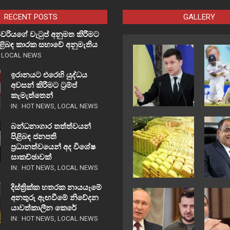
RECENT POSTS
GALLERY
වරියගේ වැටුප් අනුමත කිරීමට
පිළිබඳ කාරක සභාවේ අනුමැතිය
,
LOCAL NEWS
ඉරානයට එරෙහි යුද්ධය
අවසන් කිරීමට ට්‍රම්ප්
කැමැත්තෙන්
IN:
HOT NEWS
,
LOCAL NEWS
බන්ධනාගාර තත්ත්වයන්
පිළිබඳ ජනපති
ප්‍රධානත්වයෙන් අද විශේෂ
සාකච්ඡාවක්
IN:
HOT NEWS
,
LOCAL NEWS
දිස්ත්‍රික්ක හතරක නායයෑමේ
අනතුරු ඇඟවීමේ නිවේදන
යාවත්කාලීන කෙරේ
IN:
HOT NEWS
,
LOCAL NEWS