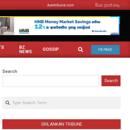
srilankantribune.com
සියළු පුවත් එසැනින් ඔබ වෙ
TS
BZ
SEARCH
GOSSIP
FB PAGE
NEWS
Search
Search
Search
SRILANKAN TRIBUNE