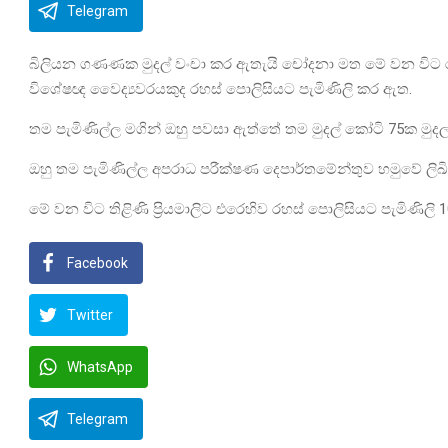
Telegram
බිලියන ගණණක මුදල් වංචා කර ඇතැයි චෝදනා මත මේ වන විට රක්‍
විශේෂඥ වෛද්‍යවරයකුද රහස් පොලිසියට පැමිණිලි කර ඇත.
තම පැමිණිල්ල මගින් ඔහු පවසා ඇත්තේ තම මුදල් කෝටි 75ක මුදල
ඔහු තම පැමිණිල්ල අපරාධ පරීක්ෂණ දෙපාර්තමේන්තුව හමුවේ ලිඛි
මේ වන විට තිළිණි ප්‍රියමාලිට එරෙහිව රහස් පොලිසියට පැමිණිලි 1
Facebook
Twitter
WhatsApp
Telegram