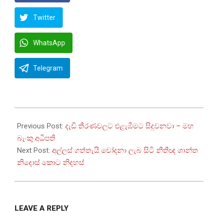
Twitter
WhatsApp
Telegram
2022-
10-
Previous Post:
දැඩි තීරණවලට එළැඹීමට සිදුවනවා – මහ
20
බැංකු අධිපති
Next Post:
අල්ලස් ගත්තැයි චෝදනා ලැබ සිටි නීතීඥ ශාන්ත
නිදොස් කොට නිදහස්
LEAVE A REPLY