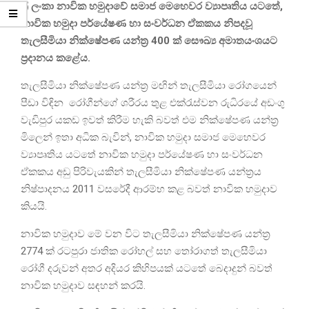
ශ්‍රී ලංකා නාවික හමුදාවේ සමාජ මෙහෙවර ව්‍යාපෘතිය යටතේ,
නාවික හමුදා පර්යේෂණ හා සංවර්ධන ඒකකය නිපදවූ
තැලසීමියා නික්ෂේපණ යන්ත්‍ර 400 ක් සෞඛ්‍ය අමාතයංශයට
ප්‍රදානය කළේය.
තැලසීමියා නික්ෂේපණ යන්ත්‍ර මඟින් තැලසීමියා රෝගයෙන්
පීඩා විඳින රෝගීන්ගේ ශරීරය තුළ එක්රැස්වන රුධිරයේ අඩංගු
වැඩිපුර යකඩ ඉවත් කිරීම හැකි බවත් එම නික්ෂේපණ යන්ත්‍ර
මිලෙන් ඉතා අධික බැවින්, නාවික හමුදා සමාජ මෙහෙවර
ව්‍යාපෘතිය යටතේ නාවික හමුදා පර්යේෂණ හා සංවර්ධන
ඒකකය අඩු පිරිවැයකින් තැලසීමියා නික්ෂේපණ යන්ත්‍රය
නිෂ්පාදනය 2011 වසරේදී ආරම්භ කළ බවත් නාවික හමුදාව
කියයි.
නාවික හමුදාව මේ වන විට තැලසීමියා නික්ෂේපණ යන්ත්‍ර
2774 ක් රටපුරා ජාතික රෝහල් සහ තෝරාගත් තැලසීමියා
රෝගී දරුවන් අතර අදියර කිහිපයක් යටතේ බෙදාදුන් බවත්
නාවික හමුදාව සඳහන් කරයි.