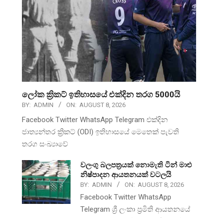
ලෝක ක්‍රිකට් ඉතිහාසයේ එක්දින තරග 5000යි
BY:
ADMIN
ON:
AUGUST 8, 2026
Facebook Twitter WhatsApp Telegram එක්දින
ජාත්‍යන්තර ක්‍රිකට් (ODI) ඉතිහාසයේ මෙතෙක් පැවති
තරග සංඛ්‍යාවේ
වලංගු බලපත්‍රයක් නොමැති ටින් මාළු
නිෂ්පාදන ආයතනයක් වටලයි
BY:
ADMIN
ON:
AUGUST 8, 2026
Facebook Twitter WhatsApp
Telegram ශ්‍රී ලංකා ප්‍රමිති ආයතනයේ