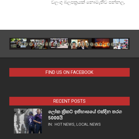
වලංගු බලපත්‍රයක් නොමැතිව පන්නල,
FIND US ON FACEBOOK
RECENT POSTS
ලෝක ක්‍රිකට් ඉතිහාසයේ එක්දින තරග
5000යි
IN:
HOT NEWS
,
LOCAL NEWS