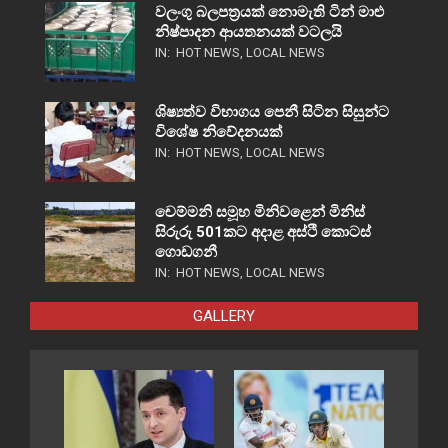
වලංගු බලපත්‍රයක් නොමැති ටින් මාළු
නිෂ්පාදන ආයතනයක් වටලයි
IN:
HOT NEWS
,
LOCAL NEWS
ශිෂ්‍යත්ව විභාගය පෙනී සිටින සිසුන්ට
විශේෂ නිවේදනයක්
IN:
HOT NEWS
,
LOCAL NEWS
චෙම්මනි සමූහ මිනිවළෙන් මිනිස්
සිරුරු 501කට අදාළ අස්ථි කොටස්
ගොඩගනී
IN:
HOT NEWS
,
LOCAL NEWS
GALLERY