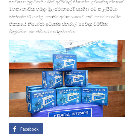
නාවික හමුදාධිපති වයිස් අද්මිරාල් නිශාන්ත උළුගේතැන්නගේ
මහතා නාවික හමුදා මූලස්ථානයේදී පසුගිදා එම තැලසීමියා
නික්ෂේපණ යන්ත්‍ර සෞඛ්‍ය අමාත්‍යංශයේ බෝ නොවන රෝග
ඒකකයේ නියෝජ්‍ය අධ්‍යක්ෂ ජනරාල්, වෛද්‍ය චම්පිකා
වික්‍රමසිංහ මහත්මියට භාරදුන්නේය.
Facebook