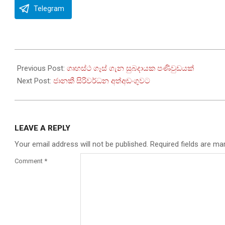
Telegram
2022-
11-
Previous Post:
ගෘහස්ථ ගෑස් ගැන සුබදායක පණිවුඩයක්
04
Next Post:
ජානකී සිරිවර්ධන අත්අඩංගුවට
LEAVE A REPLY
Your email address will not be published.
Required fields are m
Comment
*