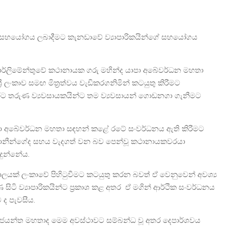
ඳහා සහයෝගය ලබාදීමට කැනඩාවේ ව්‍යාපාරිකයින්ගේ සහයෝගය
් පාර්ලිමේන්තුවේ කථානායක ගරු මහින්ද යාපා අබේවර්ධන මහතා
්‍රී ලංකාව සමඟ මිත්‍රත්වය වැඩිකරගනිමින් කටයුතු කිරීමට
රට තරුණ ව්‍යවසායකයින්ට තම ව්‍යවසායන් ගොඩනගා ගැනීමට
 යාපා අබේවර්ධන මහතා සඳහන් කළේ රටේ සංවර්ධනය ඇති කිරීමට
්‍රධානීන්ගේද සහය වැදගත් වන බව පෙන්වූ කථානායකවරයා
දුන්නේය.
ාලයක් ලංකාවේ පිහිටුවීමට කටයුතු කරන බවත් ඒ වෙනුවෙන් අවශ්‍ය
ිටි ව්‍යාපාරිකයින්ට ප්‍රකාශ කළ අතර ඒ මගින් ආර්ථික සංවර්ධනය
ද පැවසීය.
‍රේමජයන්ත මහතාද මෙම අවස්ථාවට සම්බන්ධ වූ අතර දෙපාර්ශවය