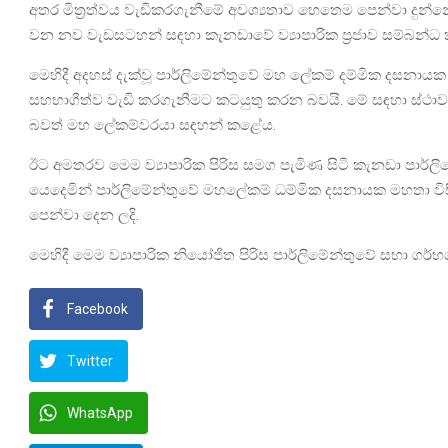
අතර මිත්‍රත්වය වැඩිකරගැනීමේ අවශ්‍යතාව හෙතෙම පෙන්වා දුන
වන නව වැඩසටහන් සඳහා කැනඩාවේ ව්‍යාපාරික ප්‍රජාව සම්බන්ධ 
මෙහිදී අදහස් දැක්වූ පාර්ලිමේන්තුවේ මහ ලේකම් දම්මික දසනා
සහභාගීත්ව වැඩි කරගැනීමට කටයුතු කරන බවයි. මේ සඳහා ස්ථාවර
බවත් මහ ලේකම්වරයා සඳහන් කළේය.
ඊට අමතරව මෙම ව්‍යාපාරික පිරිස සමග පැමිණ සිටි කැනඩා පාර්ලිම
යෙදෙමින් පාර්ලිමේන්තුවේ මහලේකම් ධම්මික දසනායක මහතා විසි
පෙන්වා දෙන ලදි.
මෙහිදී මෙම ව්‍යාපාරික නියෝජිත පිරිස පාර්ලිමේන්තුවේ සභා ගර්
Facebook
Twitter
WhatsApp