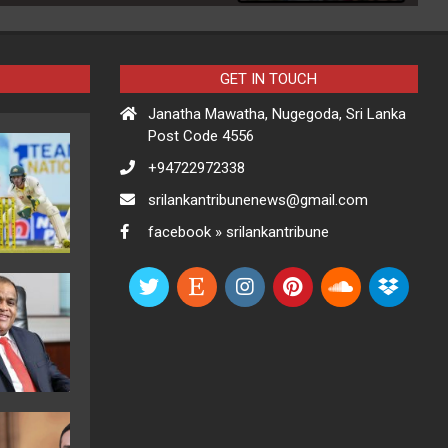
GET IN TOUCH
Janatha Mawatha, Nugegoda, Sri Lanka
Post Code 4556
+94722972338
srilankantribunenews@gmail.com
facebook » srilankantribune