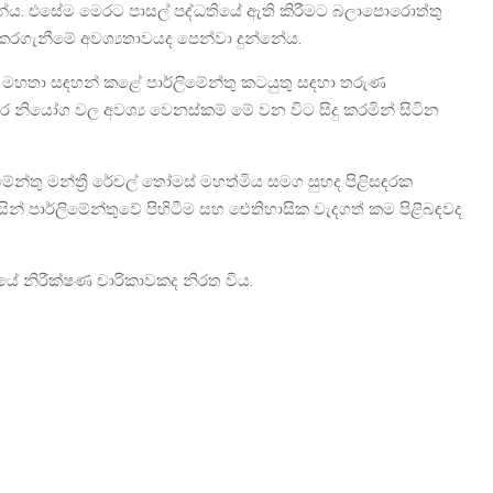
්නේය. එසේම මෙරට පාසල් පද්ධතියේ ඇති කිරීමට බලාපොරොත්තු
කරගැනීමේ අවශ්‍යතාවයද පෙන්වා දුන්නේය.
යක මහතා සඳහන් කළේ පාර්ලිමේන්තු කටයුතු සඳහා තරුණ
 නියෝග වල අවශ්‍ය වෙනස්කම් මේ වන විට සිදු කරමින් සිටින
ේන්තු මන්ත්‍රී රේචල් තෝමස් මහත්මිය සමග සුහද පිළිසඳරක
න් පාර්ලිමේන්තුවේ පිහිටීම සහ ‌ඓතිහාසික වැදගත් කම පිළිබඳවද
භයේ නිරීක්ෂණ චාරිකාවකද නිරත විය.