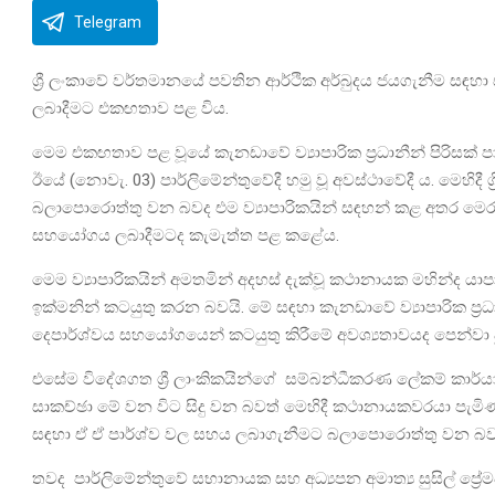
Telegram
ශ්‍රී ලංකාවේ වර්තමානයේ පවතින ආර්ථික අර්බුදය ජයගැනීම ස
ලබාදීමට එකඟතාව පළ විය.
මෙම එකඟතාව පළ වූයේ කැනඩාවේ ව්‍යාපාරික ප්‍රධානීන් පිරිසක
ඊයේ (නොවැ. 03) පාර්ලිමේන්තුවේදී හමු වූ අවස්ථාවේදී ය. මෙහිදී ශ
බලාපොරොත්තු වන බවද එම ව්‍යාපාරිකයින් සඳහන් කළ අතර මෙ
සහයෝගය ලබාදීමටද කැමැත්ත පළ කළේය.
මෙම ව්‍යාපාරිකයින් අමතමින් අදහස් දැක්වූ කථානායක මහින්ද
ඉක්මනින් කටයුතු කරන බවයි. මේ සඳහා කැනඩාවේ ව්‍යාපාරික ප
දෙපාර්ශ්වය සහයෝගයෙන් කටයුතු කිරීමේ අවශ්‍යතාවයද පෙන්වා 
එසේම විදේශගත ශ්‍රී ලාංකිකයින්ගේ සම්බන්ධීකරණ ලේකම් කාර්ය
සාකච්ඡා මේ වන විට සිදු වන බවත් මෙහිදී කථානායකවරයා පැමිණ ස
සඳහා ඒ ඒ පාර්ශ්ව වල සහය ලබාගැනීමට බලාපොරොත්තු වන බව 
තවද පාර්ලිමේන්තුවේ සභානායක සහ අධ්‍යපන අමාත්‍ය සුසිල් ප්