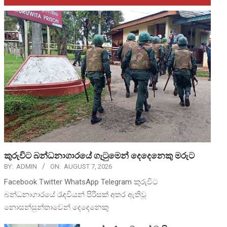
කුරුවිට බන්ධනාගාරයේ ගැටුමෙන් දෙදෙනෙකු මරුට
BY:
ADMIN
ON:
AUGUST 7, 2026
Facebook Twitter WhatsApp Telegram කුරුවිට
බන්ධනාගාරයේ රැඳවියන් පිරිසක් අතර ඇතිවූ
නොසන්සුන්තාවෙන් දෙදෙනෙකු