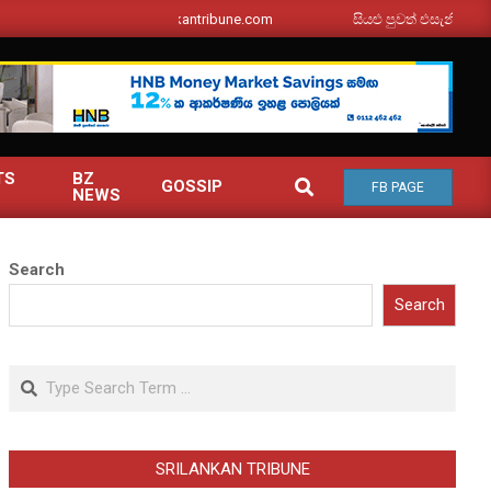
srilankantribune.com
සියළු පුවත් එසැනින් ඔබ වෙත
TS
BZ
SEARCH
GOSSIP
FB PAGE
NEWS
Search
Search
Search
SRILANKAN TRIBUNE