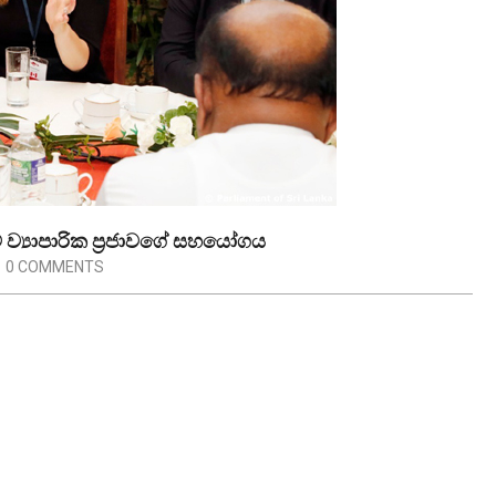
 ව්‍යාපාරික ප්‍රජාවගේ සහයෝගය
0 COMMENTS