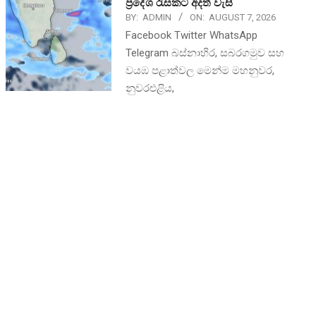
ප්‍රදේශ රැසකට අදත් වැසි
BY:
ADMIN
ON:
AUGUST 7, 2026
Facebook Twitter WhatsApp
Telegram බස්නාහිර, සබරගමුව සහ
වයඹ පළාත්වල මෙන්ම මහනුවර,
නුවරඑළිය,