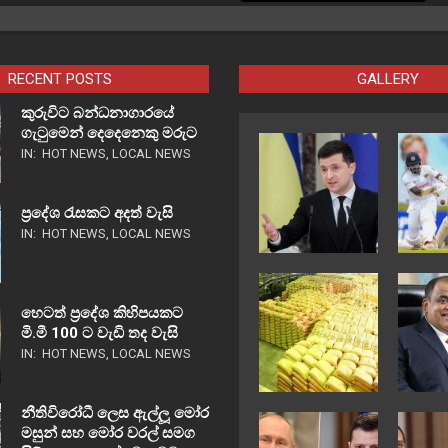
RECENT POSTS
GALLERY
කුරුවිට බන්ධනාගාරයේ
ගැටුමෙන් දෙදෙනෙකු මරුට
IN:
HOT NEWS
,
LOCAL NEWS
ප්‍රදේශ රැසකට අදත් වැසි
IN:
HOT NEWS
,
LOCAL NEWS
හෙටත් ප්‍රදේශ කිහිපයකට
මි.මී 100 ට වැඩි තද වැසි
IN:
HOT NEWS
,
LOCAL NEWS
නීතිවිරෝධී ලෙස ඇල්ලූ මෝර
මසුන් සහ මෝර වරල් සමග