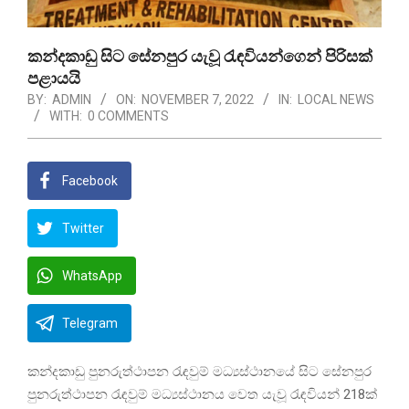
කන්දකාඩු සිට සේනපුර යැවූ රැඳවියන්ගෙන් පිරිසක්
පළායයි
BY:
ADMIN
ON:
NOVEMBER 7, 2022
IN:
LOCAL NEWS
WITH:
0 COMMENTS
Facebook
Twitter
WhatsApp
Telegram
කන්දකාඩු පුනරුත්ථාපන රැඳවුම් මධ්‍යස්ථානයේ සිට සේනපුර
පුනරුත්ථාපන රැඳවුම් මධ්‍යස්ථානය වෙත යැවූ රැඳවියන් 218ක්