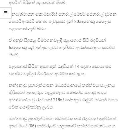
අතරින් පිරිසක් පළාගොස් තිබේ.
පුනරුත්ථාපන කොමසාරිස් ජනරාල් මේජර් ජෙනරාල් දර්ශන
හෙට්ටිආරච්චි මහතා පැවසුවේ ඉන් 20දෙනෙකු මෙලෙස
පළාගොස් ඇති බවය.
ඒ අනුව සිදුකළ විමර්ශනවලදී පළාගොස් සිටි රැඳවියන්
6දෙනෙකු යළි අත්අඩංගුවට ගැනීමට ආරක්ෂක අංශ සමත්ව
තිබේ.
පළාගොස් සිටින අනෙකුත් රැඳවියන් 14 දෙනා සොයා මේ
වනවිට වැඩිදුර විමර්ශන ආරම්භ කර ඇත.
කන්දකාඩු පුනරුත්ථාපන මධ්‍යස්ථානයේ තත්ත්වය පාලනය
කිරීමෙන් අනතුරුව ගැටුම්වලට සම්බන්ධ නොවූ බවට
අනාවරණය වූ රැඳවියන් 218ක් සේනපුර රැඳවුම් මධ්‍යස්ථානය
වෙත යොමුකරනු ලැබීය.
කන්දකාඩු පුනරුත්ථාපන මධ්‍යස්ථානයේ රැඳවූවන් දෙපිරිසක්
අතර ඊයේ (06) පස්වරුවේ කලහකාරී තත්ත්වයක් හටගෙන