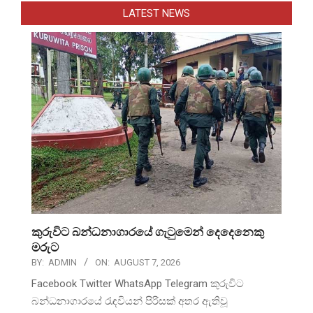
LATEST NEWS
කුරුවිට බන්ධනාගාරයේ ගැටුමෙන් දෙදෙනෙකු
මරුට
BY:
ADMIN
ON:
AUGUST 7, 2026
Facebook Twitter WhatsApp Telegram කුරුවිට
බන්ධනාගාරයේ රැඳවියන් පිරිසක් අතර ඇතිවූ