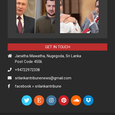
GET IN TOUCH
Janatha Mawatha, Nugegoda, Sri Lanka
Post Code 4556
+94722972338
srilankantribunenews@gmail.com
facebook » srilankantribune