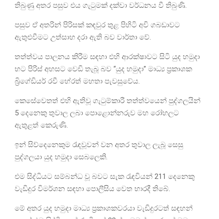
තිබුණු අතර පසුව එය ගැටුමක් දක්වා වර්ධනය වී තිබුණි.
පසුව ඒ අතරින් පිරිසක් කඳවුර තුළ පිහිටි අවි ගබඩාවට
ඇතුළුවීමට උත්සාහ දරා ඇති බව වාර්තා වේ.
තත්ත්වය පාලනය කිරීම සඳහා එහි ආරක්ෂාවට සිටි යුද හමුදා
භට පිරිස් අහසට වෙඩි තැබූ බව “යුද හමුදා” මාධ්‍ය ප්‍රකාශක
බ්‍රිගේඩියර් රවී හේරත් මහතා පැවසුවේය.
කෙසේවෙතත් එහි ඇතිවූ ගැටුම්කාරී තත්ත්වයෙන් පුද්ගලයින්
5 දෙනෙකු තුවාල ලබා පොළොන්නරුව මහ රෝහලට
ඇතුළත් කෙරුණි.
ඉන් සිව්දෙනෙකුම රැඳවූවන් වන අතර තුවාල ලැබූ සෙසු
පුද්ගලයා යුද හමුදා සෙබලෙකි.
එම සිද්ධියට සම්බන්ධ වූ බවට සැක රැඳවියන් 211 දෙනෙකු
වැඩිදුර විමර්ශන සඳහා පොලීසිය වෙත භාරදී තිබේ.
මේ අතර යුද හමුදා මාධ්‍ය ප්‍රකාශකවරයා වැඩිදුරටත් සඳහන්