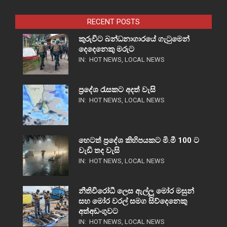
RECENT POSTS
කුරුවිට බන්ධනාගාරයේ ගැටුමෙන්
දෙදෙනෙකු මරුට
IN:
HOT NEWS
,
LOCAL NEWS
ප්‍රදේශ රැසකට අදත් වැසි
IN:
HOT NEWS
,
LOCAL NEWS
හෙටත් ප්‍රදේශ කිහිපයකට මි.මී 100 ට
වැඩි තද වැසි
IN:
HOT NEWS
,
LOCAL NEWS
නීතිවිරෝධී ලෙස ඇල්ලූ මෝර මසුන්
සහ මෝර වරල් සමග සිව්දෙනෙකු
අත්අඩංගුවට
IN:
HOT NEWS
,
LOCAL NEWS