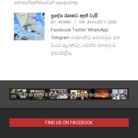
නොසන්සුන්තාවෙන් දෙදෙනෙකු
ප්‍රදේශ රැසකට අදත් වැසි
BY:
ADMIN
ON:
AUGUST 7, 2026
Facebook Twitter WhatsApp
Telegram බස්නාහිර, සබරගමුව සහ
වයඹ පළාත්වල මෙන්ම මහනුවර,
නුවරඑළිය,
FIND US ON FACEBOOK