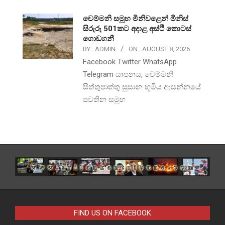
චෙම්මනි සමූහ මිනිවළෙන් මිනිස්
සිරුරු 501කට අදාළ අස්ථි කොටස්
ගොඩගනී
BY:
ADMIN
ON:
AUGUST 8, 2026
Facebook Twitter WhatsApp
Telegram යාපනය, චෙම්මනි
සිත්තුපාත්තු සුසාන භූමිය ආසන්නයේ
පවතින සමූහ
FIND US ON FACEBOOK