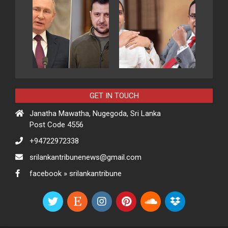
GET IN TOUCH
Janatha Mawatha, Nugegoda, Sri Lanka
Post Code 4556
+94722972338
srilankantribunenews@gmail.com
facebook » srilankantribune