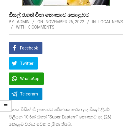
ඩීසල් රැගත් චීන නෞකාව කොළඹට
BY:
ADMIN
ON:
NOVEMBER 26, 2022
IN:
LOCAL NEWS
WITH:
0 COMMENTS
Facebook
Twitter
WhatsApp
Telegram
චීනය විසින් ශ්‍රී ලංකාවට පරිත්‍යාග කරන ලද ඩීසල් ලීටර්
මිලියන 10.6ක් රැගත් “Super Eastern” නෞකාව අද (26)
කොළඹ වරාය වෙත පැමිණ තිබේ.