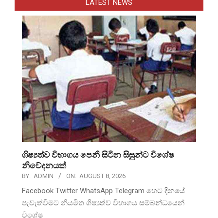
LATEST NEWS
ශිෂ්‍යත්ව විභාගය පෙනී සිටින සිසුන්ට විශේෂ
නිවේදනයක්
BY:
ADMIN
ON:
AUGUST 8, 2026
Facebook Twitter WhatsApp Telegram හෙට දිනයේ
පැවැත්වීමට නියමිත ශිෂ්‍යත්ව විභාගය සම්බන්ධයෙන්
විශේෂ