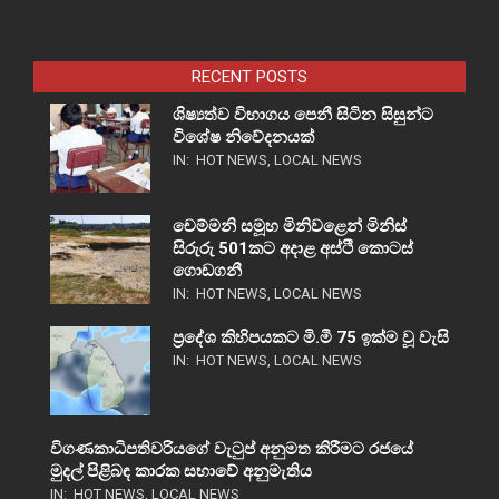
RECENT POSTS
ශිෂ්‍යත්ව විභාගය පෙනී සිටින සිසුන්ට
විශේෂ නිවේදනයක්
IN:
HOT NEWS
,
LOCAL NEWS
චෙම්මනි සමූහ මිනිවළෙන් මිනිස්
සිරුරු 501කට අදාළ අස්ථි කොටස්
ගොඩගනී
IN:
HOT NEWS
,
LOCAL NEWS
ප්‍රදේශ කිහිපයකට මි.මී 75 ඉක්ම වූ වැසි
IN:
HOT NEWS
,
LOCAL NEWS
විගණකාධිපතිවරියගේ වැටුප් අනුමත කිරීමට රජයේ
මුදල් පිළිබඳ කාරක සභාවේ අනුමැතිය
IN:
HOT NEWS
,
LOCAL NEWS