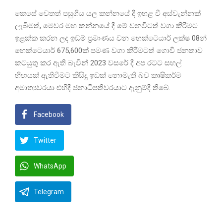
කෙසේ වෙතත් පසුගිය යල කන්නයේ දී ඉහළ වී අස්වැන්නක්
ලැබීමත්, මෙවර මහ කන්නයේ දී මේ වනවිටත් වගා කිරීමට
ඉළක්ක කරන ලද ඉඩම් ප්‍රමාණය වන හෙක්ටෙයාර් ලක්ෂ 08න්
හෙක්ටෙයාර් 675,600ක් පමණ වගා කිරීමටත් ගොවි ජනතාව
කටයුතු කර ඇති බැවින් 2023 වසරේ දී අප රටට සහල්
හිඟයක් ඇතිවීමට කිසිදු ඉඩක් නොමැති බව කෘෂිකර්ම
අමාත්‍යවරයා එහිදී ජනාධිපතිවරයාට දැනුම්දී තිබේ.
Facebook
Twitter
WhatsApp
Telegram