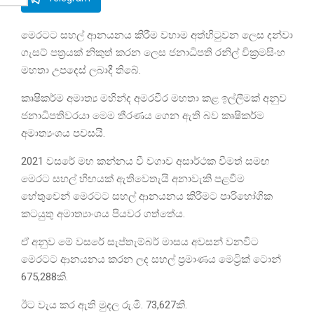
මෙරටට සහල් ආනයනය කිරීම වහාම අත්හිටුවන ලෙස දන්වා
ගැසට් පත්‍රයක් නිකුත් කරන ලෙස ජනාධිපති රනිල් වික්‍රමසිංහ
මහතා උපදෙස් ලබාදී තිබේ.
කෘෂිකර්ම අමාත්‍ය මහින්ද අමරවීර මහතා කළ ඉල්ලීමක් අනුව
ජනාධිපතිවරයා මෙම තීරණය ගෙන ඇති බව කෘෂිකර්ම
අමාත්‍යංශය පවසයි.
2021 වසරේ මහ කන්නය වී වගාව අසාර්ථක වීමත් සමඟ
මෙරට සහල් හිඟයක් ඇතිවෙතැයි අනාවැකි පළවීම
හේතුවෙන් මෙරටට සහල් ආනයනය කිරීමට පාරිභෝගික
කටයුතු අමාත්‍යාංශය පියවර ගත්තේය.
ඒ අනුව මේ වසරේ සැප්තැම්බර් මාසය අවසන් වනවිට
මෙරටට ආනයනය කරන ලද සහල් ප්‍රමාණය මෙට්‍රික් ටොන්
675,288කි.
ඊට වැය කර ඇති මුදල රු.මි. 73,627කි.