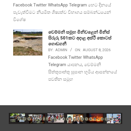
Facebook Twitter WhatsApp Telegram හෙට දිනයේ
පැවැත්වීමට නියමිත ශිෂ්‍යත්ව විභාගය සම්බන්ධයෙන්
විශේෂ
චෙම්මනි සමූහ මිනිවළෙන් මිනිස්
සිරුරු 501කට අදාළ අස්ථි කොටස්
ගොඩගනී
BY:
ADMIN
ON:
AUGUST 8, 2026
Facebook Twitter WhatsApp
Telegram යාපනය, චෙම්මනි
සිත්තුපාත්තු සුසාන භූමිය ආසන්නයේ
පවතින සමූහ