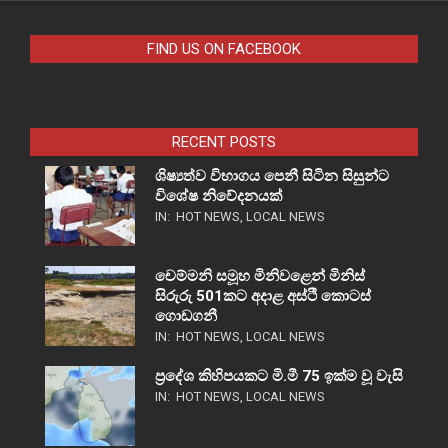
FIND US ON FACEBOOK
RECENT POSTS
ශිෂ්‍යත්ව විභාගය පෙනී සිටින සිසුන්ට
විශේෂ නිවේදනයක්
IN:
HOT NEWS
,
LOCAL NEWS
චෙම්මනි සමූහ මිනිවළෙන් මිනිස්
සිරුරු 501කට අදාළ අස්ථි කොටස්
ගොඩගනී
IN:
HOT NEWS
,
LOCAL NEWS
ප්‍රදේශ කිහිපයකට මි.මී 75 ඉක්ම වූ වැසි
IN:
HOT NEWS
,
LOCAL NEWS