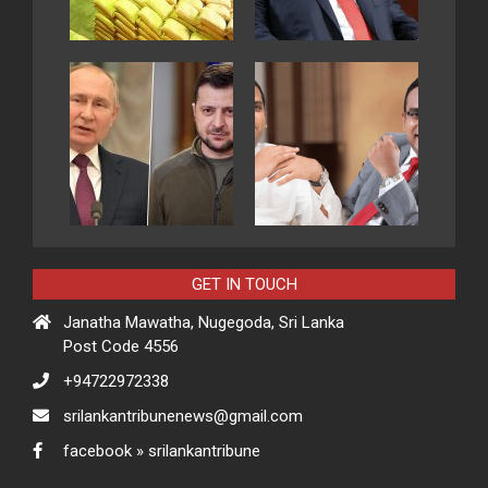
GET IN TOUCH
Janatha Mawatha, Nugegoda, Sri Lanka
Post Code 4556
+94722972338
srilankantribunenews@gmail.com
facebook » srilankantribune