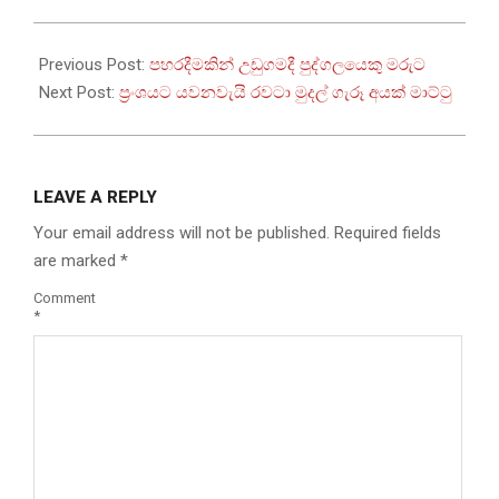
2022-
12-
Previous Post:
පහරදීමකින් උඩුගමදී පුද්ගලයෙකු මරුට
09
Next Post:
ප්‍රංශයට යවනවැයි රවටා මුදල් ගැරූ අයක් මාට්ටු
LEAVE A REPLY
Your email address will not be published.
Required fields
are marked
*
Comment
*