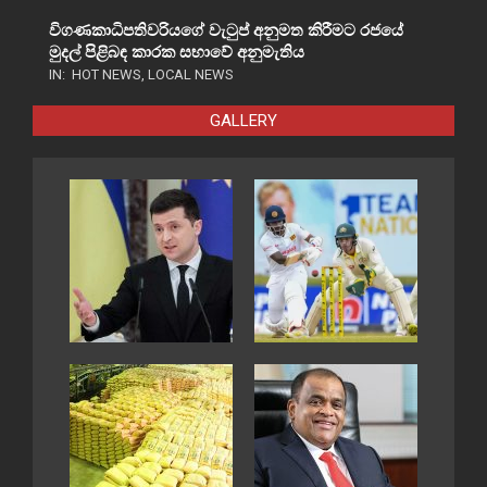
විගණකාධිපතිවරියගේ වැටුප් අනුමත කිරීමට රජයේ
මුදල් පිළිබඳ කාරක සභාවේ අනුමැතිය
IN:
HOT NEWS
,
LOCAL NEWS
GALLERY