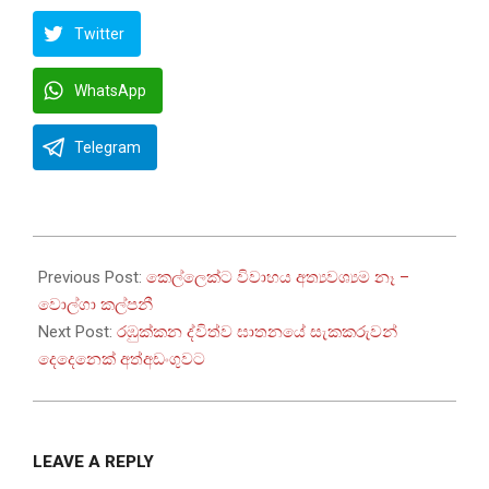
Twitter
WhatsApp
Telegram
2023-
01-
Previous Post:
කෙල්ලෙක්ට විවාහය අත්‍යවශ්‍යම නෑ –
16
වොල්ගා කල්පනී
Next Post:
රඹුක්කන ද්විත්ව ඝාතනයේ සැකකරුවන්
දෙදෙනෙක් අත්අඩංගුවට
LEAVE A REPLY