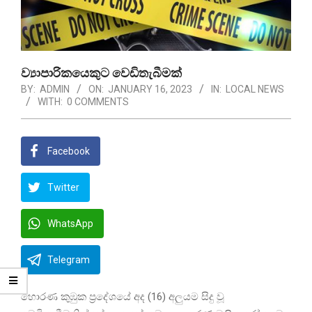
ව්‍යාපාරිකයෙකුට වෙඩිතැබීමක්
BY:
ADMIN
ON:
JANUARY 16, 2023
IN:
LOCAL NEWS
WITH:
0 COMMENTS
Facebook
Twitter
WhatsApp
Telegram
හොරණ කුඹුක ප්‍රදේශයේ අද (16) අලුයම සිදු වූ