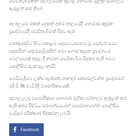
වෙඩිතැබීමකින් පුද්ගලයෙක් තුවාල හොරණ මූලික රෝහලට
ඇතුළත් කර තිබේ.
අද අලුයම එකත් දෙකත් අතර කාලයේදී හොරණ කුඹුක
ප්‍රදේශයේදී වෙඩිතැබීමක් සිදුව ඇත.
පොකුණුවිට සිට කොළඹ දෙසට ධාවනය වූ මෝටර් රථය
පසුපසින් යතුරුපැදියකින් හඹා ගොස් කුඹුක ප්‍රදේශයේ
වෙල්යායක් අසල දී නවතා වෙඩිතැබීම සිදුකර ඇති බවට
පොලීසිය සැක පළ කරයි.
වෙඩිවැදීමට ලක්ව ඇත්තේ, පානදුර කෙසෙල්වත්ත ප්‍රදේශයේ
පදිංචි 36 හැවිරිදි ව්‍යාපාරිකයෙකි.
තුවාල ලැබූ ව්‍යාපාරිකයා හොරණ මූලික රෝහලට ඇතුළත් කර
ඇති අතර සිද්ධිය සම්බන්ධයෙන් මොරගහහේන පොලීසිය
වැඩිදුර පරීක්ෂණ සිදුකරනු ලබයි.
Facebook