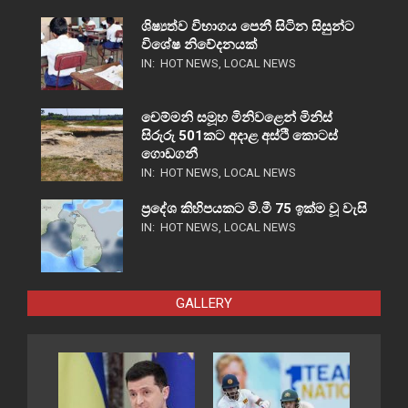
ශිෂ්‍යත්ව විභාගය පෙනී සිටින සිසුන්ට
විශේෂ නිවේදනයක්
IN:
HOT NEWS
,
LOCAL NEWS
චෙම්මනි සමූහ මිනිවළෙන් මිනිස්
සිරුරු 501කට අදාළ අස්ථි කොටස්
ගොඩගනී
IN:
HOT NEWS
,
LOCAL NEWS
ප්‍රදේශ කිහිපයකට මි.මී 75 ඉක්ම වූ වැසි
IN:
HOT NEWS
,
LOCAL NEWS
GALLERY