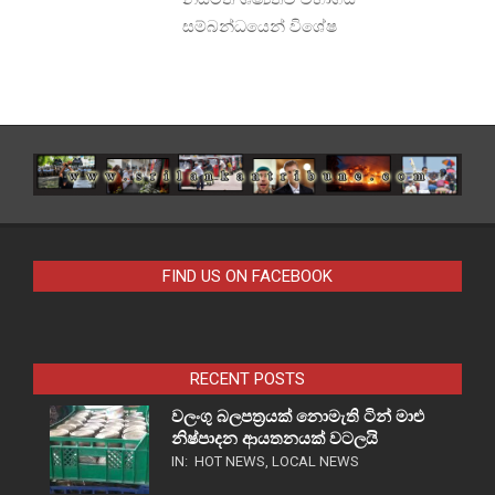
සම්බන්ධයෙන් විශේෂ
FIND US ON FACEBOOK
RECENT POSTS
වලංගු බලපත්‍රයක් නොමැති ටින් මාළු
නිෂ්පාදන ආයතනයක් වටලයි
IN:
HOT NEWS
,
LOCAL NEWS