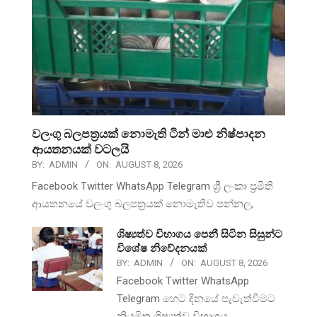
වලංගු බලපත්‍රයක් නොමැති ටින් මාළු නිෂ්පාදන
ආයතනයක් වටලයි
BY:
ADMIN
ON:
AUGUST 8, 2026
Facebook Twitter WhatsApp Telegram ශ්‍රී ලංකා ප්‍රමිති
ආයතනයේ වලංගු බලපත්‍රයක් නොමැතිව පන්නල,
ශිෂ්‍යත්ව විභාගය පෙනී සිටින සිසුන්ට
විශේෂ නිවේදනයක්
BY:
ADMIN
ON:
AUGUST 8, 2026
Facebook Twitter WhatsApp
Telegram හෙට දිනයේ පැවැත්වීමට
නියමිත ශිෂ්‍යත්ව විභාගය