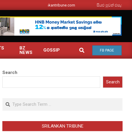
srilankantribune.com
සියළු පුවත් එසැනින් ඔබ වෙත
TS
BZ
SEARCH
GOSSIP
FB PAGE
NEWS
Search
Search
Search
SRILANKAN TRIBUNE