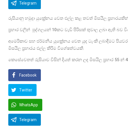
Telegram
රුසියානු හමුදා යුක්‍රේනය වෙත එල්ල කළ තවත් මිසයිල ප්‍රහාරයකි
ප්‍රහාර වලින් පුද්ගලයන් 10කට වැඩි පිරිසක් තුවාල ලබා ඇති බව වි
අමෙරිකාව සහ ජර්මනිය යුක්‍රේනය වෙත යුද ටැංකි ලබාදීමට පියව
මිසයිල ප්‍රහාරය එල්ල කිරීම විශේෂත්වයකි.
කෙසේවෙතත් රුසියාව විසින් දියත් කරන ලද මිසයිල ප්‍රහාර 55 න් 4
Facebook
Twitter
WhatsApp
Telegram