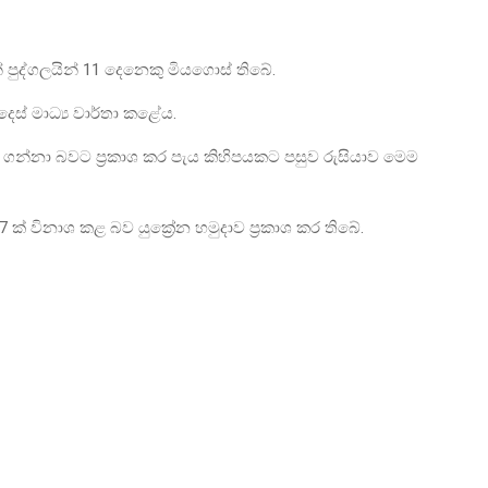
න් පුද්ගලයින් 11 දෙනෙකු මියගොස් තිබේ.
දෙස් මාධ්‍ය වාර්තා කළේය.
ර ගන්නා බවට ප්‍රකාශ කර පැය කිහිපයකට පසුව රුසියාව මෙම
7 ක් විනාශ කළ බව යුක්‍රේන හමුදාව ප්‍රකාශ කර තිබේ.