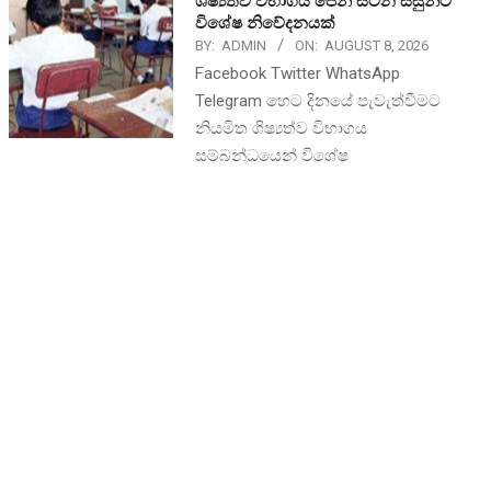
ශිෂ්‍යත්ව විභාගය පෙනී සිටින සිසුන්ට
විශේෂ නිවේදනයක්
BY:
ADMIN
ON:
AUGUST 8, 2026
Facebook Twitter WhatsApp
Telegram හෙට දිනයේ පැවැත්වීමට
නියමිත ශිෂ්‍යත්ව විභාගය
සම්බන්ධයෙන් විශේෂ