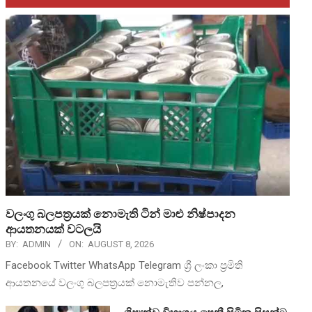
වලංගු බලපත්‍රයක් නොමැති ටින් මාළු නිෂ්පාදන
ආයතනයක් වටලයි
BY:
ADMIN
ON:
AUGUST 8, 2026
Facebook Twitter WhatsApp Telegram ශ්‍රී ලංකා ප්‍රමිති
ආයතනයේ වලංගු බලපත්‍රයක් නොමැතිව පන්නල,