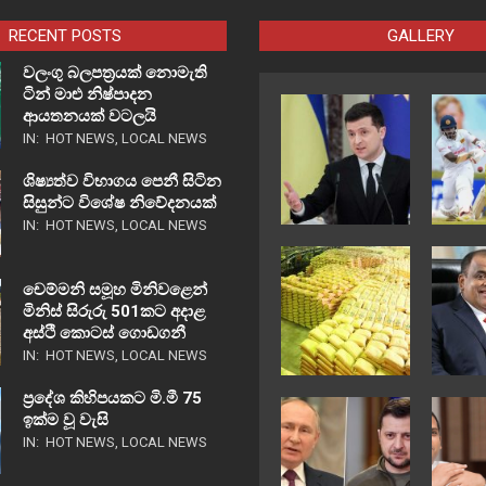
RECENT POSTS
GALLERY
වලංගු බලපත්‍රයක් නොමැති
ටින් මාළු නිෂ්පාදන
ආයතනයක් වටලයි
IN:
HOT NEWS
,
LOCAL NEWS
ශිෂ්‍යත්ව විභාගය පෙනී සිටින
සිසුන්ට විශේෂ නිවේදනයක්
IN:
HOT NEWS
,
LOCAL NEWS
චෙම්මනි සමූහ මිනිවළෙන්
මිනිස් සිරුරු 501කට අදාළ
අස්ථි කොටස් ගොඩගනී
IN:
HOT NEWS
,
LOCAL NEWS
ප්‍රදේශ කිහිපයකට මි.මී 75
ඉක්ම වූ වැසි
IN:
HOT NEWS
,
LOCAL NEWS