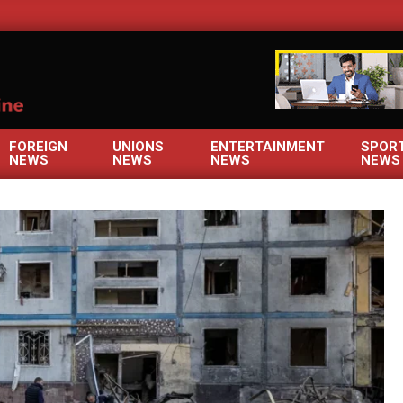
OM
FOREIGN
UNIONS
ENTERTAINMENT
SPOR
NEWS
NEWS
NEWS
NEWS
Primary
Navigation
Menu