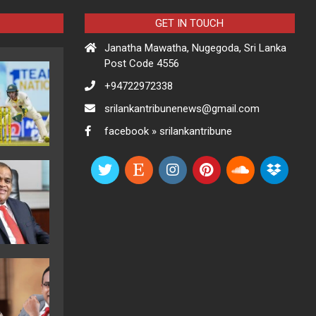
GET IN TOUCH
Janatha Mawatha, Nugegoda, Sri Lanka
Post Code 4556
+94722972338
srilankantribunenews@gmail.com
facebook » srilankantribune