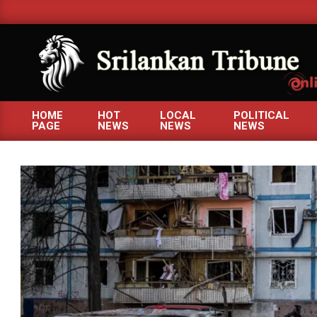
Skip
to
content
SRILANKANTRIBUNE.C
HOME
HOT
LOCAL
POLITICAL
PAGE
NEWS
NEWS
NEWS