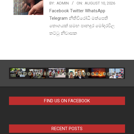
BY:
ADMIN
ON:
AUGUST 10, 2026
Facebook Twitter WhatsApp
Telegram නීතිවිරෝධී මත්පෙති
තොගයක් සමඟ පානදුර මෝදරවිල
තට්ටු නිවාසක
FIND US ON FACEBOOK
RECENT POSTS