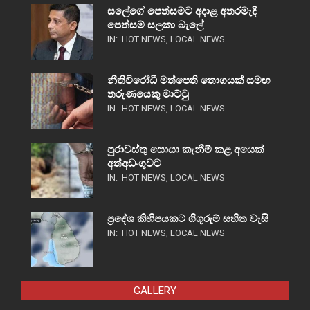
සලේගේ පෙත්සමට අදාළ අතරමැදි
පෙත්සම් සලකා බැලේ
IN:
HOT NEWS
,
LOCAL NEWS
නීතිවිරෝධී මත්පෙති තොගයක් සමඟ
තරුණයෙකු මාට්ටු
IN:
HOT NEWS
,
LOCAL NEWS
පුරාවස්තු සොයා කැනීම් කළ අයෙක්
අත්අඩංගුවට
IN:
HOT NEWS
,
LOCAL NEWS
ප්‍රදේශ කිහිපයකට ගිගුරුම් සහිත වැසි
IN:
HOT NEWS
,
LOCAL NEWS
GALLERY