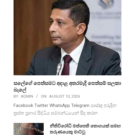
සලේගේ පෙත්සමට අදාළ අතරමැදි පෙත්සම් සලකා
බැලේ
BY:
ADMIN
ON:
AUGUST 10, 2026
Facebook Twitter WhatsApp Telegram පාස්කු ඉරුදින
ත්‍රස්ත ප්‍රහාර සිද්ධිය සම්බන්ධයෙන් සිදු කරන
නීතිවිරෝධී මත්පෙති තොගයක් සමඟ
තරුණයෙකු මාට්ටු