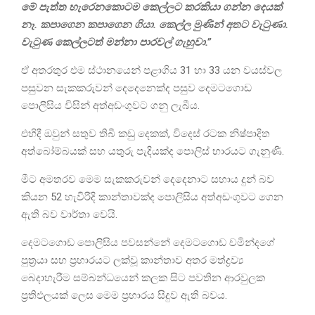
මේ පැත්ත හැරෙනකොටම කෙල්ලට කරකියා ගන්න දෙයක්
නෑ. කපාගෙන කපාගෙන ගියා. කෙල්ල මුණින් අතට වැටුණා.
වැටුණ කෙල්ලටත් මන්නා පාරවල් ගැහුවා.”
ඒ අතරතුර එම ස්ථානයෙන් පළාගිය 31 හා 33 යන වයස්වල
පසුවන සැකකරුවන් දෙදෙනෙක්ද පසුව දෙමටගොඩ
පොලීසිය විසින් අත්අඩංගුවට ගනු ලැබීය.
එහිදී ඔවුන් සතුව තිබී කඩු දෙකක්, විදෙස් රටක නිෂ්පාදිත
අත්බෝම්බයක් සහ යතුරු පැදියක්ද පොලිස් භාරයට ගැනුණි.
මීට අමතරව මෙම සැකකරුවන් දෙදෙනාට සහාය දුන් බව
කියන 52 හැවිරිදි කාන්තාවක්ද පොලිසිය අත්අඩංගුවට ගෙන
ඇති බව වාර්තා වෙයි.
දෙමටගොඩ පොලිසිය පවසන්නේ දෙමටගොඩ චමින්දගේ
පුත්‍රයා සහ ප්‍රහාරයට ලක්වූ කාන්තාව අතර මත්ද්‍රව්‍ය
බෙදාහැරීම සම්බන්ධයෙන් කලක සිට පවතින ආරවුලක
ප්‍රතිඵලයක් ලෙස මෙම ප්‍රහාරය සිදුව ඇති බවය.