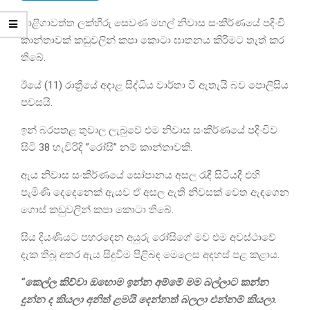
මාළිගාවත්ත ලක්හිරු සෙවණ මහල් නිවාස සංකීර්ණයේ පදිංචි
කාන්තාවක් කඩුවලින් කපා කොටා ඝාතනය කිරීමට තැත් කර
තිබේ.
ඊයේ (11) රාත්‍රීයේ අදාළ සිද්ධිය වාර්තා වී ඇතැයි බව පොලීසිය
පවසයි.
ඉන් බරපතළ තුවාල ලැබුවේ එම නිවාස සංකීර්ණයේ පදිංචිව
සිටි 38 හැවිරිදි ”රෝසි” නම් කාන්තාවකි.
ඇය නිවාස සංකීර්ණයේ සෝපානය අසල රැඳී සිටියදී එහි
පැමිණි දෙදෙනෙක් ඇයව ඒ අසල ඇති නිවසක් වෙත ඇඳගෙන
ගොස් කඩුවලින් කපා කොටා තිබේ.
සිය දියණියට පහරදෙන අයුරු රෝසිගේ මව එම අවස්ථාවේ
දැක තිබූ අතර ඇය සිදුවීම පිළිබඳ මෙලෙස අදහස් පළ කළාය.
“කෙල්ල කිව්වා ඔහොම ඉන්න අම්මේ මම බල්ලාට කන්න
දුන්න ද කියලා අනිත් ළමයි දෙන්නත් බලලා එන්නම් කියලා.