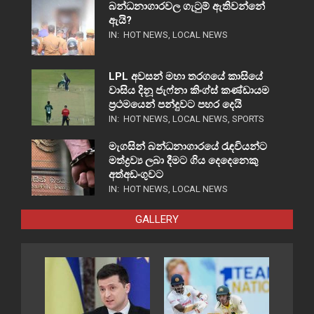
බන්ධනාගාරවල ගැටුම් ඇතිවන්නේ
ඇයි?
IN:
HOT NEWS
,
LOCAL NEWS
LPL අවසන් මහා තරගයේ කාසියේ
වාසිය දිනූ ජැෆ්නා කිංග්ස් කණ්ඩායම
ප්‍රථමයෙන් පන්දුවට පහර දෙයි
IN:
HOT NEWS
,
LOCAL NEWS
,
SPORTS
මැගසින් බන්ධනාගාරයේ රැඳවියන්ට
මත්ද්‍රව්‍ය ලබා දීමට ගිය දෙදෙනෙකු
අත්අඩංගුවට
IN:
HOT NEWS
,
LOCAL NEWS
GALLERY