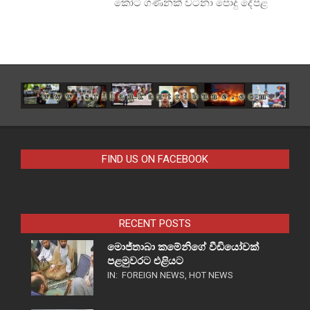
කෝටි ගණනක් වටිනා පොදු දේපළ
FIND US ON FACEBOOK
RECENT POSTS
මොජ්තාබා කමේනිගේ වීඩියෝවක්
පළමුවරට එළියට
IN:
FOREIGN NEWS
,
HOT NEWS