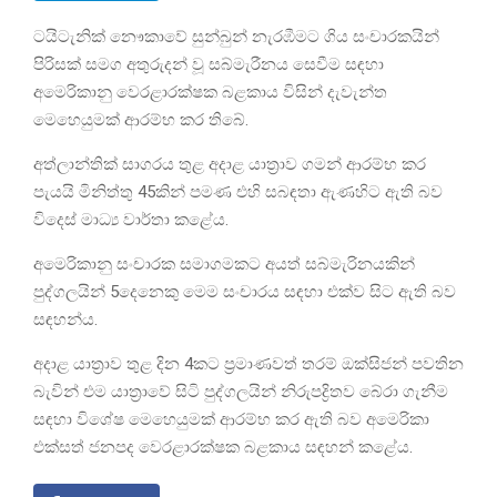
ටයිටැනික් නෞකාවේ සුන්බුන් නැරඹීමට ගිය සංචාරකයින්
පිරිසක් සමග අතුරුදන් වූ සබ්මැරීනය සෙවීම සඳහා
අමෙරිකානු වෙරළාරක්ෂක බළකාය විසින් දැවැන්ත
මෙහෙයුමක් ආරම්භ කර තිබේ.
අත්ලාන්තික් සාගරය තුළ අදාළ යාත්‍රාව ගමන් ආරම්භ කර
පැයයි මිනිත්තු 45කින් පමණ එහි සබඳතා ඇණහිට ඇති බව
විදෙස් මාධ්‍ය වාර්තා කළේය.
අමෙරිකානු සංචාරක සමාගමකට අයත් සබ්මැරිනයකින්
පුද්ගලයින් 5දෙනෙකු මෙම සංචාරය සඳහා එක්ව සිට ඇති බව
සඳහන්ය.
අදාළ යාත්‍රාව තුළ දින 4කට ප්‍රමාණවත් තරම් ඔක්සිජන් පවතින
බැවින් එම යාත්‍රාවේ සිටි පුද්ගලයින් නිරුපද්‍රිතව බේරා ගැනීම
සඳහා විශේෂ මෙහෙයුමක් ආරම්භ කර ඇති බව අමෙරිකා
එක්සත් ජනපද වෙරළාරක්ෂක බළකාය සඳහන් කළේය.