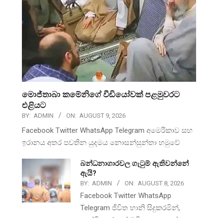
මොජ්තාබා කමේනිගේ වීඩියෝවක් පළමුවරට
එළියට
BY:
ADMIN
ON:
AUGUST 9, 2026
Facebook Twitter WhatsApp Telegram අමෙරිකාව සහ
ඉරානය අතර පවතින යුදමය නොසන්සුන්තා හමුවේ
බන්ධනාගාරවල ගැටුම් ඇතිවන්නේ
ඇයි?
BY:
ADMIN
ON:
AUGUST 8, 2026
Facebook Twitter WhatsApp
Telegram ජීවිත හානි සිදුකරමින්,