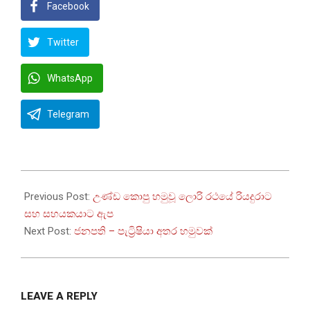
Facebook
Twitter
WhatsApp
Telegram
2023-
06-
Previous Post:
උණ්ඩ කොපු හමුවූ ලොරි රථයේ රියදුරාට
20
සහ සහයකයාට ඇප
Next Post:
ජනපති – පැට්‍රිෂියා අතර හමුවක්
LEAVE A REPLY