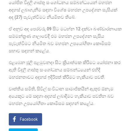
යෝජිත විදුලි ගාස්තු සං‍‍ශෝධනය සම්බන්ධයෙන් මහජන
අදහස් ලබාගැනීම සඳහා විශේෂ මහජන උපදේශන සැසියක්
අද (27) පැවැත්වීමට නියමිතව තිබේ.
ඒ අනුව අද පෙරවරු 09 සිට මධහ්න 12 දක්වා බණ්ඩාරනායක
සම්මන්ත්‍රණ ශාලාවේදී එම මහජන උපදේශන සැසිය
පැවැත්වීමට නියමිත බව මහජන උපයෝගීතා කොමිසම්
සභාව සඳහන් කළේය.
එළඹෙන ජූලි පළමුවනදා සිට ක්‍රියාත්මක කිරීමට යෝජනා කර
ඇති විදුලි ගාස්තු සංශෝධනය සම්බන්ධයෙන් එහිදී
මහජනතාවට අදහස් ඉදිරිපත් කිරීමට හැකියාව පවතී.
වෘත්තීය සමිති, සිවිල් සංවිධාන සාමාජිකයින් ඇතුළු ඕනෑම
අයෙකුට මේ සඳහා අදහස් ලබාදීමට හැකියාව පවතින බව
මහජන උපයෝගීතා කොමිසම සඳහන් කළේය.
Facebook