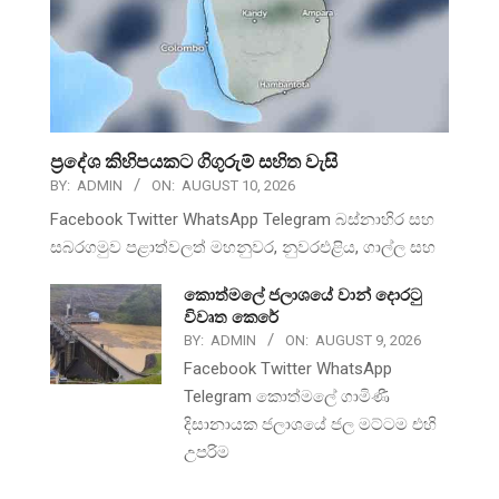
ප්‍රදේශ කිහිපයකට ගිගුරුම් සහිත වැසි
BY:
ADMIN
ON:
AUGUST 10, 2026
Facebook Twitter WhatsApp Telegram බස්නාහිර සහ
සබරගමුව පළාත්වලත් මහනුවර, නුවරඑළිය, ගාල්ල සහ
කොත්මලේ ජලාශයේ වාන් දොරටු
විවෘත කෙරේ
BY:
ADMIN
ON:
AUGUST 9, 2026
Facebook Twitter WhatsApp
Telegram කොත්මලේ ගාමිණී
දිසානායක ජලාශයේ ජල මට්ටම එහි
උපරිම