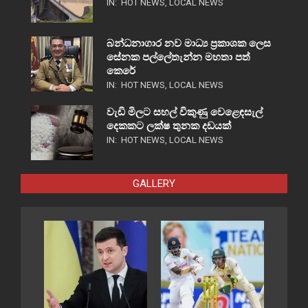
IN:
HOT NEWS
,
LOCAL NEWS
බන්ධනාගාර නව මාධ්‍ය ප්‍රකාශක ලෙස
සේනක පල්ලේතැන්න මහතා පත්
කෙරේ
IN:
HOT NEWS
,
LOCAL NEWS
වැඩි මිලට සහල් විකුණු වෙළෙඳසැල්
දෙකකට ලක්ෂ තුනක දඩයක්
IN:
HOT NEWS
,
LOCAL NEWS
GALLERY