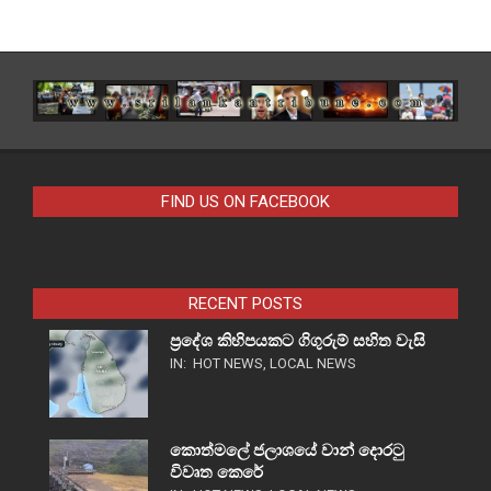
FIND US ON FACEBOOK
RECENT POSTS
ප්‍රදේශ කිහිපයකට ගිගුරුම් සහිත වැසි
IN:
HOT NEWS
,
LOCAL NEWS
කොත්මලේ ජලාශයේ වාන් දොරටු
විවෘත කෙරේ