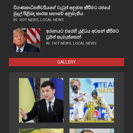
විගණකාධිපතිවරියගේ වැටුප් අනුමත කිරීමට රජයේ
මුදල් පිළිබඳ කාරක සභාවේ අනුමැතිය
IN:
HOT NEWS
,
LOCAL NEWS
ඉරානයට එරෙහි යුද්ධය අවසන් කිරීමට
ට්‍රම්ප් කැමැත්තෙන්
IN:
HOT NEWS
,
LOCAL NEWS
GALLERY