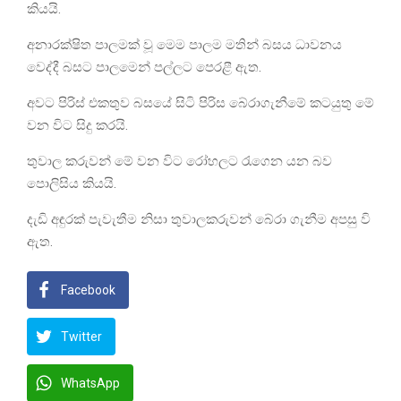
කියයි.
අනාරක්ෂිත පාලමක් වූ මෙම පාලම මතින් බසය ධාවනය
වෙද්දී බසට පාලමෙන් පල්ලට පෙරළී ඇත.
අවට පිරිස් එකතුව බසයේ සිටි පිරිස බේරාගැනීමේ කටයුතු මේ
වන විට සිදු කරයි.
තුවාල කරුවන් මේ වන විට රෝහලට රැගෙන යන බව
පොලිසිය කියයි.
දැඩි අඳුරක් පැවැතීම නිසා තුවාලකරුවන් බේරා ගැනීම අපසු වි
ඇත.
Facebook
Twitter
WhatsApp