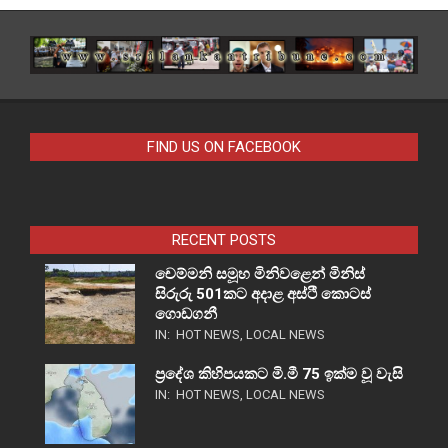
FIND US ON FACEBOOK
RECENT POSTS
චෙම්මනි සමූහ මිනිවළෙන් මිනිස්
සිරුරු 501කට අදාළ අස්ථි කොටස්
ගොඩගනී
IN:
HOT NEWS
,
LOCAL NEWS
ප්‍රදේශ කිහිපයකට මි.මී 75 ඉක්ම වූ වැසි
IN:
HOT NEWS
,
LOCAL NEWS