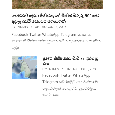
චෙම්මනි සමූහ මිනිවළෙන් මිනිස් සිරුරු 501කට
අදාළ අස්ථි කොටස් ගොඩගනී
BY:
ADMIN
ON:
AUGUST 8, 2026
Facebook Twitter WhatsApp Telegram යාපනය,
චෙම්මනි සිත්තුපාත්තු සුසාන භූමිය ආසන්නයේ පවතින
සමූහ
ප්‍රදේශ කිහිපයකට මි.මී 75 ඉක්ම වූ
වැසි
BY:
ADMIN
ON:
AUGUST 8, 2026
Facebook Twitter WhatsApp
Telegram සබරගමුව සහ බස්නාහිර
පළාත්වලත් මහනුවර, නුවරඑළිය,
ගාල්ල සහ