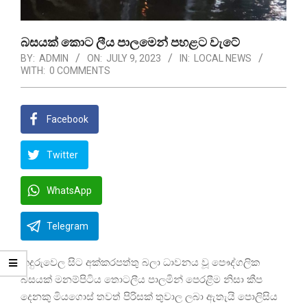
බසයක් කොට ලීය පාලමෙන් පහළට වැටේ
BY:
ADMIN
ON:
JULY 9, 2023
IN:
LOCAL NEWS
WITH:
0 COMMENTS
Facebook
Twitter
WhatsApp
Telegram
කදුරුවෙල සිට අක්කරපත්තු බලා ධාවනය වූ පෞද්ගලික
බසයක් මනම්පිටිය තොටලීය පාලමින් පෙරළීම නිසා කීප
දෙනකු මියගොස් තවත් පිරිසක් තුවාල ලබා ඇතැයි පොලිසිය