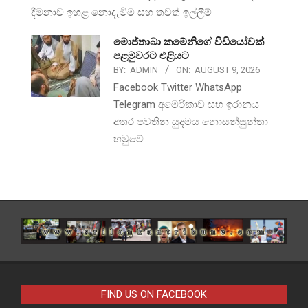
දීමනාව ඉහළ නොදැමීම සහ තවත් ඉල්ලීම්
මොජ්තාබා කමේනිගේ වීඩියෝවක්
පළමුවරට එළියට
BY:
ADMIN
ON:
AUGUST 9, 2026
Facebook Twitter WhatsApp
Telegram අමෙරිකාව සහ ඉරානය
අතර පවතින යුදමය නොසන්සුන්තා
හමුවේ
FIND US ON FACEBOOK