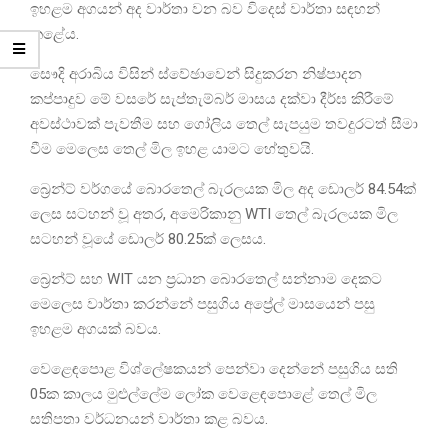
ඉහළම අගයන් අද වාර්තා වන බව විදෙස් වාර්තා සඳහන්
කළේය.
සෞදි අරාබිය විසින් ස්වේඡාවෙන් සිදුකරන නිෂ්පාදන
කප්පාදුව මේ වසරේ සැප්තැම්බර් මාසය දක්වා දීර්ඝ කිරීමේ
අවස්ථාවක් පැවතීම සහ ගෝලිය තෙල් සැපයුම තවදුරටත් සීමා
වීම මෙලෙස තෙල් මිල ඉහළ යාමට හේතුවයි.
බ්‍රෙන්ට් වර්ගයේ බොරතෙල් බැරලයක මිල අද ඩොලර් 84.54ක්
ලෙස සටහන් වූ අතර, අමෙරිකානු WTI තෙල් බැරලයක මිල
සටහන් වූයේ ඩොලර් 80.25ක් ලෙසය.
බ්‍රෙන්ට් සහ WIT යන ප්‍රධාන බොරතෙල් සන්නාම දෙකට
මෙලෙස වාර්තා කරන්නේ පසුගිය අප්‍රේල් මාසයෙන් පසු
ඉහළම අගයක් බවය.
වෙළෙඳපොළ විශ්ලේෂකයන් පෙන්වා දෙන්නේ පසුගිය සති
05ක කාලය මුළුල්ලේම ලෝක වෙළෙඳපොළේ තෙල් මිල
සතිපතා වර්ධනයන් වාර්තා කළ බවය.