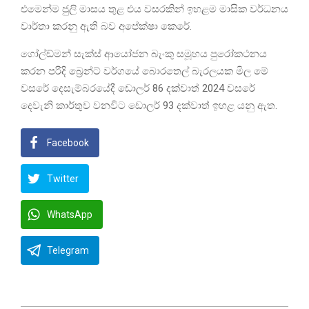
එමෙන්ම ජුලි මාසය තුළ එය වසරකින් ඉහළම මාසික වර්ධනය
වාර්තා කරනු ඇති බව අපේක්ෂා කෙරේ.
ගෝල්ඩ්මන් සැක්ස් ආයෝජන බැංකු සමූහය පුරෝකථනය
කරන පරිදි බ්‍රෙන්ට් වර්ගයේ බොරතෙල් බැරලයක මිල මේ
වසරේ දෙසැම්බරයේදී ඩොලර් 86 දක්වාත් 2024 වසරේ
දෙවැනි කාර්තුව වනවිට ඩොලර් 93 දක්වාත් ඉහළ යනු ඇත.
Facebook
Twitter
WhatsApp
Telegram