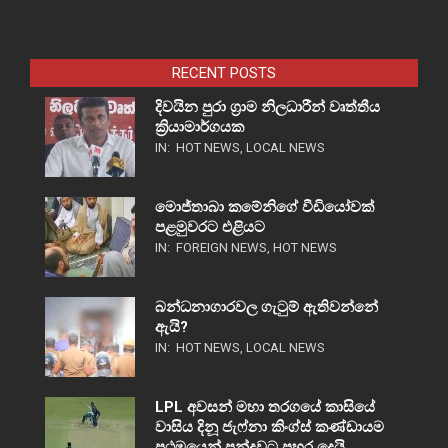
RECENT POSTS
දිවයින පුරා ග්‍රාම නිලධාරීන් වෘත්තීය
ක්‍රියාමාර්ගයක
IN:
HOT NEWS
,
LOCAL NEWS
මොජ්තාබා කමේනිගේ වීඩියෝවක්
පළමුවරට එළියට
IN:
FOREIGN NEWS
,
HOT NEWS
බන්ධනාගාරවල ගැටුම් ඇතිවන්නේ
ඇයි?
IN:
HOT NEWS
,
LOCAL NEWS
LPL අවසන් මහා තරගයේ කාසියේ
වාසිය දිනූ ජැෆ්නා කිංග්ස් කණ්ඩායම
ප්‍රථමයෙන් පන්දුවට පහර දෙයි