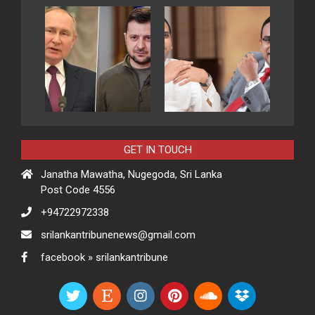
GET IN TOUCH
Janatha Mawatha, Nugegoda, Sri Lanka
Post Code 4556
+94722972338
srilankantribunenews@gmail.com
facebook » srilankantribune