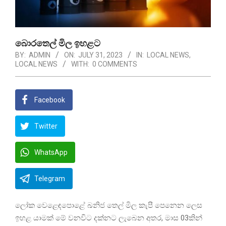
බොරතෙල් මිල ඉහළට
BY:
ADMIN
ON:
JULY 31, 2023
IN:
LOCAL NEWS
,
LOCAL NEWS
WITH:
0 COMMENTS
Facebook
Twitter
WhatsApp
Telegram
ලෝක වෙළෙඳපොළේ ඛනිජ තෙල් මිල කැපී පෙනෙන ලෙස
ඉහළ යාමක් මේ වනවිට දක්නට ලැබෙන අතර, මාස 03කින්