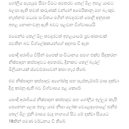
ගෝලීය සැපයුම සීමා වීමට අමතරව තෙල් මිල ඉහළ යාමට
බලපා ඇති තවත් කරුණක් වන්නේ අමෙරිකානු මහ බැංකුව
නැත්නම් මධ්‍යම සංචිතය මගින් තවදුරටත් පොලී අනුපාත
ඉහළ නොනංවනු ඇති බවට පළවන විශ්වාසයයි.
එමෙන්ම තෙල් මිල තවදුරටත් ඉහළයාමේ ප්‍රවණතාවක්
පවතින බව විශ්ලේෂකයන්ගේ අදහස වී ඇත.
සෞදි අරාබිය විසින් ඔපෙක් සංවිධානය සමග එක්ව සිදුකරන
නිෂ්පාදන කප්පාදුවට අමතරව, දිනකට තෙල් බැරල්
මිලියනයක් ස්වෙච්ඡාවෙන් කපා හැර තිබේ.
එම නිෂ්පාදන කප්පාදුව අගෝස්තු සහ සැප්තැම්බර් මාස දක්වා
දිගු කරනු ඇති බව විශ්වාසය පළ කෙරේ.
සෞදි අරාබියේ නිෂ්පාදන කප්පාදුව සහ ගෝලීය ඉල්ලුම කැපී
පෙනෙන ලෙස ඉහළ යාම නිසා ලෝක වෙළෙඳපොළේ ඛනිජ
තෙල් මිල ජුනි මාසය මැද භාගයේ සිට මේ දක්වා සියයට
18කින් පමණ වර්ධනය වී තිබේ.