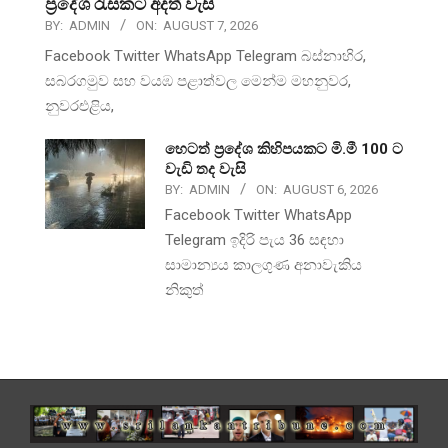
ප්‍රදේශ රැසකට අදත් වැසි
BY:
ADMIN
ON:
AUGUST 7, 2026
Facebook Twitter WhatsApp Telegram බස්නාහිර,
සබරගමුව සහ වයඹ පළාත්වල මෙන්ම මහනුවර,
නුවරඑළිය,
හෙටත් ප්‍රදේශ කිහිපයකට මි.මී 100 ට
වැඩි තද වැසි
BY:
ADMIN
ON:
AUGUST 6, 2026
Facebook Twitter WhatsApp
Telegram ඉදිරි පැය 36 සඳහා
සාමාන්‍යය කාලගුණ අනාවැකිය
නිකුත්