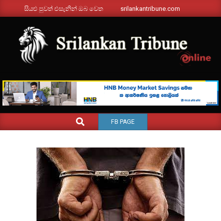
Skip
සියළු පුවත් එසැනින් ඔබ වෙත
srilankantribune.com
to
content
SRILANKANTRIBUNE.C
Primary
SEARCH
FB PAGE
Navigation
Menu