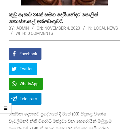
කුඩු පැකට් 34ක් සමග දෙයියන්දර පොලිස්
කොස්තාපල් අත්අඩංගුවට
BY:
ADMIN
ON:
NOVEMBER 4, 2023
IN:
LOCAL NEWS
WITH:
0 COMMENTS
Facebook
Twitter
WhatsApp
Telegram
හක්මන දෙනගම ප්‍රදේශයේ දී ඊයේ (03) සිදුකළ විශේෂ
වැටලීමකදී නීති විරෝධී මත්ද්‍රව්‍ය වන හෙරොයින් මිලිග්‍රෑම්
ප්‍රමාණයක් 7140 ක් අඩංගු පැකට් 34 ක්සමඟ දෙයියන්දර