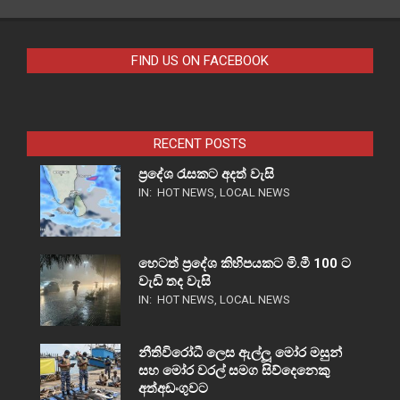
FIND US ON FACEBOOK
RECENT POSTS
ප්‍රදේශ රැසකට අදත් වැසි
IN:
HOT NEWS
,
LOCAL NEWS
හෙටත් ප්‍රදේශ කිහිපයකට මි.මී 100 ට
වැඩි තද වැසි
IN:
HOT NEWS
,
LOCAL NEWS
නීතිවිරෝධී ලෙස ඇල්ලූ මෝර මසුන්
සහ මෝර වරල් සමග සිව්දෙනෙකු
අත්අඩංගුවට