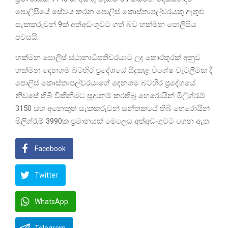
පොලිසියේ සේවය කරන පොලිස් කොස්තාපල්වරයකු ඇතුළු
සැකකරුවන් 9ක් අත්අඩංගුවට ගත් බව හක්මන පොලිසිය
පවසයි.
හක්මන පොලිස් ස්ථානාධිපතිවරයාට ලද තොරතුරක් අනුව
හක්මන දෙනගම බටහිර ප්‍රදේශයේ සිදුකළ විශේෂ වැටලීමක දී
පොලිස් කොස්තාපල්වරයාගේ දෙනගම බටහිර ප්‍රදේශයේ
නිවසේ තිබී විකිනීමට සූදානම් කරතිබූ හෙරොයින් මිලිග්රැම්
3150 සහ අනෙකුත් සැකකරුවන් සන්තකයේ තිබී හෙරොයින්
මිලිග්රැම් 3990ක ප්‍රමානයක් මෙලෙස අත්අඩංගුවට ගෙන ඇත.
Facebook
Twitter
WhatsApp
Telegram