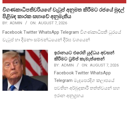
විගණකාධිපතිවරියගේ වැටුප් අනුමත කිරීමට රජයේ මුදල්
පිළිබඳ කාරක සභාවේ අනුමැතිය
BY:
ADMIN
ON:
AUGUST 7, 2026
Facebook Twitter WhatsApp Telegram විගණකාධිපති ධුරයේ
වැටුප් හා දීමනා සම්බන්ධයෙන් දීර්ඝ වශයෙන්
ඉරානයට එරෙහි යුද්ධය අවසන්
කිරීමට ට්‍රම්ප් කැමැත්තෙන්
BY:
ADMIN
ON:
AUGUST 7, 2026
Facebook Twitter WhatsApp
Telegram මැදපෙරදිග කලාපයේ
පවතින අර්බුදකාරී තත්ත්වයන් සහ
ඉරාන අනුග්‍රහය