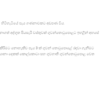
යුතු හිටිහැටියේ පැය ගණනාවකට අඩපණ විය.
ගත් අද්භූත පියසැරි වස්තුවක් ගුවන්තොටුපොළට ඉහළින් අහසේ
ගත කිරීමට නොහැකිව පැය 3 ක් ගුවන් තොටුපොළේ රඳවා ගැනීමට
වන් යානා දෙකක් කොල්කොටා සහ ගුවහාතී ගුවන්තොටුපොළ වෙත