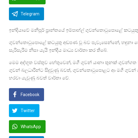
Telegram
ඉන්දියාවේ මනිපූර් ප්‍රාන්තයේ ඉම්පාහ්ල් ගුවන්තොටුපොළේ කට
ගුවන්තොටුපොළේ කටයුතු අඩපණ වූ බව පැවැසෙන්නේ, හඳුනා නො
සැරිසැරීම නිසා යැයි ඉන්දීය මාධ්‍ය වාර්තා කර තිබේ.
මෙම අද්භූත වස්තුව හේතුවෙන්, මගී ගුවන් යානා තුනක් ගුවන්
ගුවන් බලධාරීන්ට සිදුවුණු බවත්, ගුවන්තොටුපොළට ආ මගී ගු
හරවා යැවුණු බවත් වාර්තා වේ.
Facebook
Twitter
WhatsApp