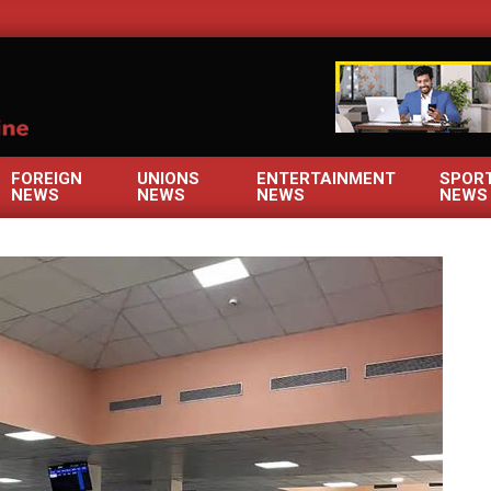
OM
FOREIGN
UNIONS
ENTERTAINMENT
SPOR
NEWS
NEWS
NEWS
NEWS
Primary
Navigation
Menu