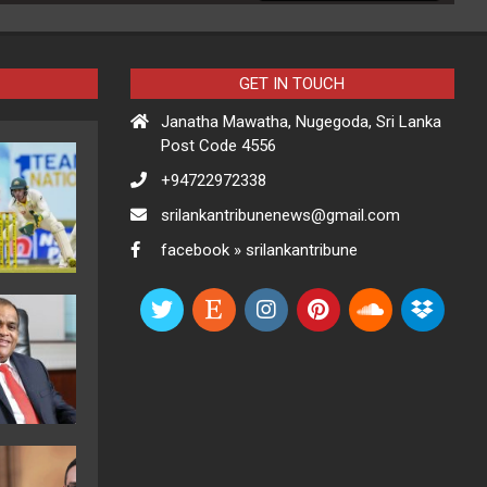
GET IN TOUCH
Janatha Mawatha, Nugegoda, Sri Lanka
Post Code 4556
+94722972338
srilankantribunenews@gmail.com
facebook » srilankantribune