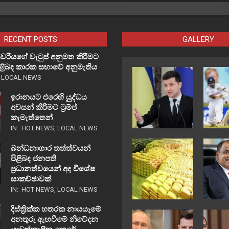
RECENT POSTS
GALLERY
වරියගේ වැටුප් අනුමත කිරීමට
පිළිබඳ කාරක සභාවේ අනුමැතිය
,
LOCAL NEWS
ඉරානයට එරෙහි යුද්ධය
අවසන් කිරීමට ට්‍රම්ප්
කැමැත්තෙන්
IN:
HOT NEWS
,
LOCAL NEWS
බන්ධනාගාර තත්ත්වයන්
පිළිබඳ ජනපති
ප්‍රධානත්වයෙන් අද විශේෂ
සාකච්ඡාවක්
IN:
HOT NEWS
,
LOCAL NEWS
දිස්ත්‍රික්ක හතරක නායයෑමේ
අනතුරු ඇඟවීමේ නිවේදන