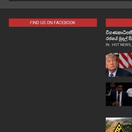
FIND US ON FACEBOOK
විගණකාධිපති
රජයේ මුදල් 
IN:
HOT NEWS