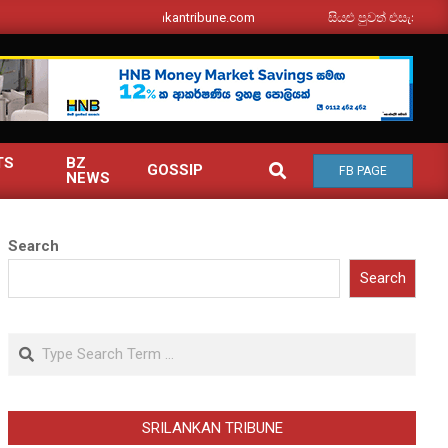
srilankantribune.com
සියළු පුවත් එසැනින් ඔබ වෙත
TS
BZ
SEARCH
GOSSIP
FB PAGE
NEWS
Search
Search
Search
SRILANKAN TRIBUNE