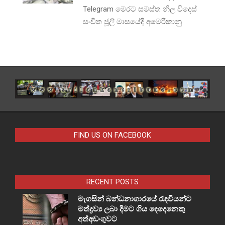
Telegram මෙරට සමස්ත නිල විදෙස්
සංචිත ජූලි මාසයේදී අමෙරිකානු
FIND US ON FACEBOOK
RECENT POSTS
මැගසින් බන්ධනාගාරයේ රැඳවියන්ට
මත්ද්‍රව්‍ය ලබා දීමට ගිය දෙදෙනෙකු
අත්අඩංගුවට