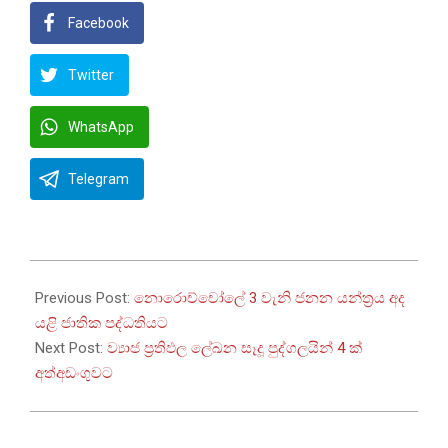
Facebook
Twitter
WhatsApp
Telegram
2023-
11-
Previous Post:
නොරොච්චෝලේ 3 වැනි ජනන යන්ත්‍රය අද
29
යළි ජාතික පද්ධතියට
Next Post:
ව්‍යාජ ප්‍රතිඵල ලේඛන සෑදූ පුද්ගලයින් 4 ක්
අත්අඩංගුවට