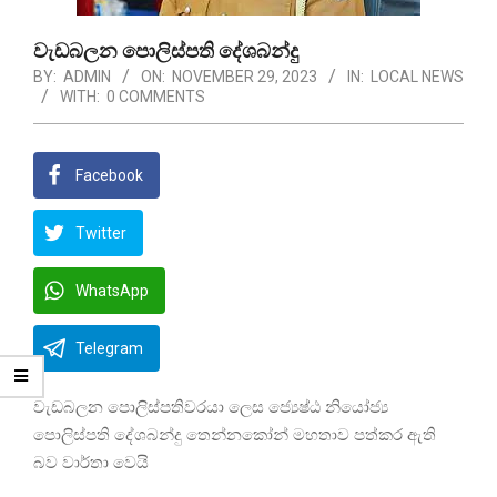
වැඩබලන පොලිස්පති දේශබන්දු
BY:
ADMIN
ON:
NOVEMBER 29, 2023
IN:
LOCAL NEWS
WITH:
0 COMMENTS
Facebook
Twitter
WhatsApp
Telegram
වැඩබලන පොලිස්පතිවරයා ලෙස ජ්‍යෙෂ්ඨ නියෝජ්‍ය
පොලිස්පති දේශබන්දු තෙන්නකෝන් මහතාව පත්කර ඇති
බව වාර්තා වෙයි