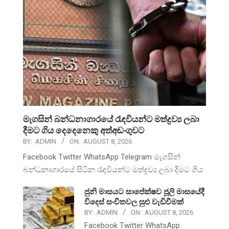
මැගසින් බන්ධනාගාරයේ රැඳවියන්ට මත්ද්‍රව්‍ය ලබා
දීමට ගිය දෙදෙනෙකු අත්අඩංගුවට
BY:
ADMIN
ON:
AUGUST 8, 2026
Facebook Twitter WhatsApp Telegram මැගසින්
බන්ධනාගාරයේ සිටින රැඳවියන්ට මත්ද්‍රව්‍ය ලබා දීමට ගිය
ජුනි මාසයට සාපේක්ෂව ජූලි මාසයේදී
විදෙස් සංචිතවල සුළු වැඩිවීමක්
BY:
ADMIN
ON:
AUGUST 8, 2026
Facebook Twitter WhatsApp