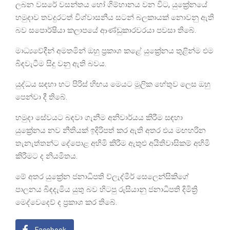
ලබන වසරේ වසන්තය හෝ ගිම්හානය වන විට, යුක්‍රේනයේ
හමුදාව තවදුරටත් විශ්වාසනීය සටන් බලකායක් නොවනු ඇති
බව සපොර්ෂියා කලාපයේ ආණ්ඩුකාරවරයා පවසා තිබේ.
මාධ්‍යවේදීන් අමතමින් ඔහු ප්‍රකාශ කළේ යුක්‍රේනය තුළින්ම එම
බිඳවැටීම සිදු වනු ඇති බවය.
යුද්ධය සඳහා භට පිරිස් හිඟය මෙයට මූලික හේතුව ලෙස ඔහු
පෙන්වා දී තිබේ.
හමුදා සේවයට බඳවා ගැනීම අනිවාර්යය කිරීම සඳහා
යුක්‍රේනය නව නීතියක් ඉදිරිපත් කර ඇති අතර එය මඟහරින
තැනැත්තන්ට දේපොළ අහිමි කිරීම ඇතුළු අයිතිවාසිකම් අහිමි
කිරීමට ද නියමිතය.
මේ අතර යුක්‍රේන ජනාධිපති ව්ලැද්මීර් සෙලෙන්සිකිගේ
පාලනය බිඳදැමිය යුතු බව හිටපු රුසියානු ජනාධිපති දිමිත්‍රි
මෙද්වෙදෙව් ද ප්‍රකාශ කර තිබේ.
Facebook