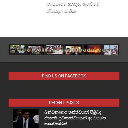
නායයෑමේ අනතුරු ඇඟවීමේ
නිවේදන ජාතික
FIND US ON FACEBOOK
RECENT POSTS
බන්ධනාගාර තත්ත්වයන් පිළිබඳ
ජනපති ප්‍රධානත්වයෙන් අද විශේෂ
සාකච්ඡාවක්