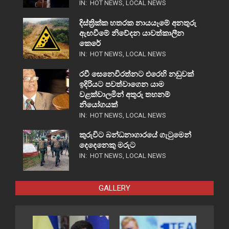
IN:
HOT NEWS
,
LOCAL NEWS
දිස්ත්‍රික්ක හතරක නායයෑමේ අනතුරු
ඇඟවීමේ නිවේදන යාවත්කාලීන
කෙරේ
IN:
HOT NEWS
,
LOCAL NEWS
රවී සෙනෙවිරත්නට එරෙහි නඩුවක්
ඉදිරියට පවත්වාගෙන යාම
වළක්වාලමින් අතුරු තහනම්
නියෝගයක්
IN:
HOT NEWS
,
LOCAL NEWS
කුරුවිට බන්ධනාගාරයේ ගැටුමෙන්
දෙදෙනෙකු මරුට
IN:
HOT NEWS
,
LOCAL NEWS
GALLERY