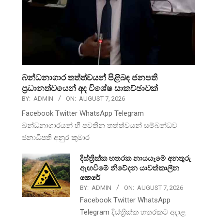
බන්ධනාගාර තත්ත්වයන් පිළිබඳ ජනපති
ප්‍රධානත්වයෙන් අද විශේෂ සාකච්ඡාවක්
BY:
ADMIN
ON:
AUGUST 7, 2026
Facebook Twitter WhatsApp Telegram
බන්ධනාගාරයන් හී පවතින තත්ත්වයන් සම්බන්ධව
ජනාධිපති අනුර කුමාර
දිස්ත්‍රික්ක හතරක නායයෑමේ අනතුරු
ඇඟවීමේ නිවේදන යාවත්කාලීන
කෙරේ
BY:
ADMIN
ON:
AUGUST 7, 2026
Facebook Twitter WhatsApp
Telegram දිස්ත්‍රික්ක හතරකට අදාළ