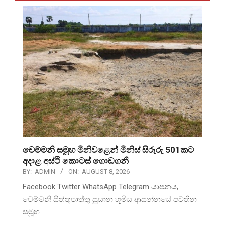
චෙම්මනි සමූහ මිනිවළෙන් මිනිස් සිරුරු 501කට
අදාළ අස්ථි කොටස් ගොඩගනී
BY:
ADMIN
ON:
AUGUST 8, 2026
Facebook Twitter WhatsApp Telegram යාපනය,
චෙම්මනි සිත්තුපාත්තු සුසාන භූමිය ආසන්නයේ පවතින
සමූහ