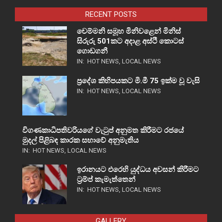
RECENT POSTS
චෙම්මනි සමූහ මිනිවළෙන් මිනිස්
සිරුරු 501කට අදාළ අස්ථි කොටස්
ගොඩගනී
IN:
HOT NEWS
,
LOCAL NEWS
ප්‍රදේශ කිහිපයකට මි.මී 75 ඉක්ම වූ වැසි
IN:
HOT NEWS
,
LOCAL NEWS
විගණකාධිපතිවරියගේ වැටුප් අනුමත කිරීමට රජයේ
මුදල් පිළිබඳ කාරක සභාවේ අනුමැතිය
IN:
HOT NEWS
,
LOCAL NEWS
ඉරානයට එරෙහි යුද්ධය අවසන් කිරීමට
ට්‍රම්ප් කැමැත්තෙන්
IN:
HOT NEWS
,
LOCAL NEWS
GALLERY