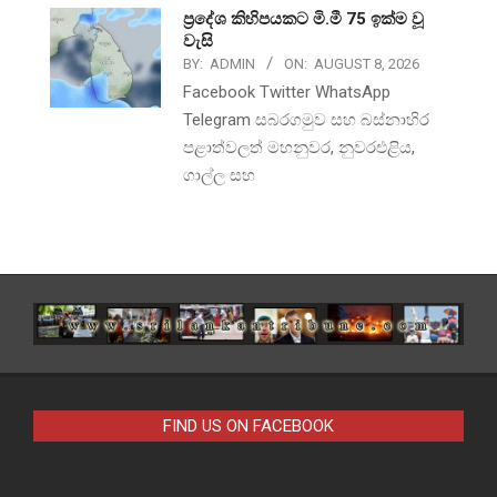
ප්‍රදේශ කිහිපයකට මි.මී 75 ඉක්ම වූ
වැසි
BY:
ADMIN
ON:
AUGUST 8, 2026
Facebook Twitter WhatsApp
Telegram සබරගමුව සහ බස්නාහිර
පළාත්වලත් මහනුවර, නුවරඑළිය,
ගාල්ල සහ
FIND US ON FACEBOOK