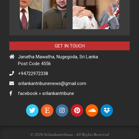
GET IN TOUCH
Janatha Mawatha, Nugegoda, Sri Lanka
Post Code 4556
+94722972338
srilankantribunenews@gmail.com
facebook » srilankantribune
© 2026 Srilankantribune . All Rights Reserved