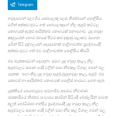
Telegram
හමුදාවෙන් පලා ගිය සෙබලෙකු ලෙස තිරප්පනේ පොලිසිය
මගින් අත්අඩංගුවට ගත් සෙබලෙකුගේ නිල ඇඳුම් කට්ටල
තොගයක් ඇතුළු ආයිත්තම් තොගයක් පනාගොඩ යුද හමුදා
කඳවුරෙන් හොර රහසේ පිටමංකර දකුණු පළාතට රැගෙන
යමින් සිටි පුද්ගලයන් දෙදෙනෙක් මාළිගාවත්ත ප්‍රදේශයේදී
අත්අඩංගුවට ගත් බව මාලිගාවත්ත පොලිසිය කියයි.
එම සැකකරුවන් දෙදෙනා සමග යුද හමුදා කැලෑ නිල
ඇඳුම්වලට සමාන රෙදි වලින් මසා නිමකළ විශාල ගමන් මලු
දෙකක බහා තිබූ යුද හමුදා ඇඳුම්,බුදුදහමුදා කැලෑ ඇඳුම් එම
කොටස් හා ආයිත්තම් තොගයක් පොලිස් භාරයට ගෙන ඇත.
යුක්තියේ මෙහෙයුමට සමගාමීව අපරාධ නිවාරණ
රාජකාරීයේ නිරතව සංචාරය කරමින් සිටියදී බේස්ලයින් මාවත
අලුත් බෝධිරාජා හන්දිය ප්‍රදේශයේදී යුද හමුදා කැලෑ නිල
ඇඳුම්වලට සමාන රෙදි වලින් මසා නිම කළ විශාල ගමන් මලු