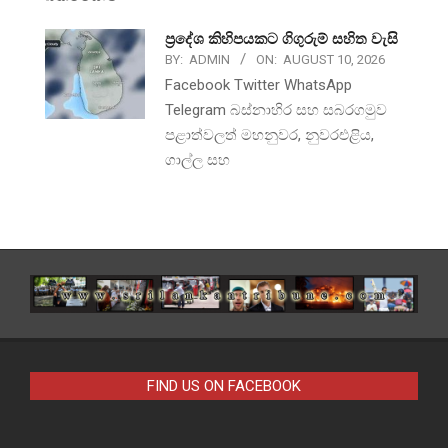
ප්‍රදේශ කිහිපයකට ගිගුරුම් සහිත වැසි
BY:
ADMIN
ON:
AUGUST 10, 2026
Facebook Twitter WhatsApp
Telegram බස්නාහිර සහ සබරගමුව
පළාත්වලත් මහනුවර, නුවරඑළිය,
ගාල්ල සහ
FIND US ON FACEBOOK