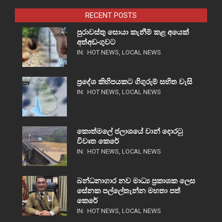
RECENT POSTS
පුරාවස්තු සොයා කැනීම් කළ අයෙක්
අත්අඩංගුවට
IN:
HOT NEWS
,
LOCAL NEWS
ප්‍රදේශ කිහිපයකට ගිගුරුම් සහිත වැසි
IN:
HOT NEWS
,
LOCAL NEWS
කොත්මලේ ජලාශයේ වාන් දොරටු
විවෘත කෙරේ
IN:
HOT NEWS
,
LOCAL NEWS
බන්ධනාගාර නව මාධ්‍ය ප්‍රකාශක ලෙස
සේනක පල්ලේතැන්න මහතා පත්
කෙරේ
IN:
HOT NEWS
,
LOCAL NEWS