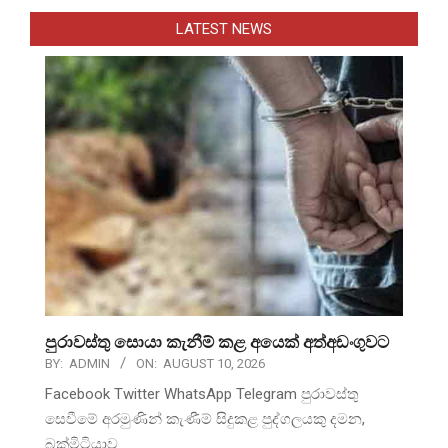
LATEST NEWS
පුරාවස්තු සොයා කැනීම් කළ අයෙක් අත්අඩංගුවට
BY:
ADMIN
ON:
AUGUST 10, 2026
Facebook Twitter WhatsApp Telegram පුරාවස්තු
සෙවීමේ අරමුණින් කැණීම් සිදුකළ පුද්ගලයකු දමන,
බක්මිටියාව