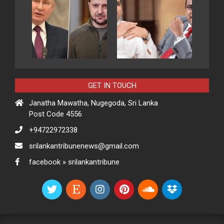
GET IN TOUCH
Janatha Mawatha, Nugegoda, Sri Lanka
Post Code 4556
+94722972338
srilankantribunenews@gmail.com
facebook » srilankantribune