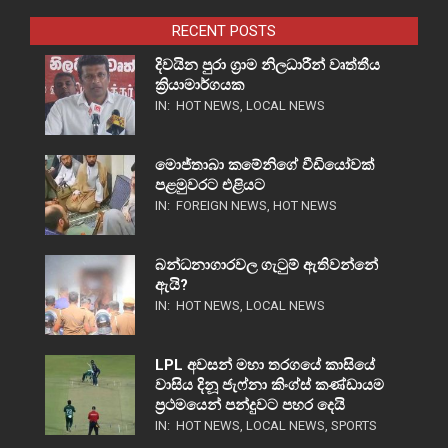
RECENT POSTS
දිවයින පුරා ග්‍රාම නිලධාරීන් වෘත්තීය
ක්‍රියාමාර්ගයක
IN:
HOT NEWS
,
LOCAL NEWS
මොජ්තාබා කමේනිගේ වීඩියෝවක්
පළමුවරට එළියට
IN:
FOREIGN NEWS
,
HOT NEWS
බන්ධනාගාරවල ගැටුම් ඇතිවන්නේ
ඇයි?
IN:
HOT NEWS
,
LOCAL NEWS
LPL අවසන් මහා තරගයේ කාසියේ
වාසිය දිනූ ජැෆ්නා කිංග්ස් කණ්ඩායම
ප්‍රථමයෙන් පන්දුවට පහර දෙයි
IN:
HOT NEWS
,
LOCAL NEWS
,
SPORTS