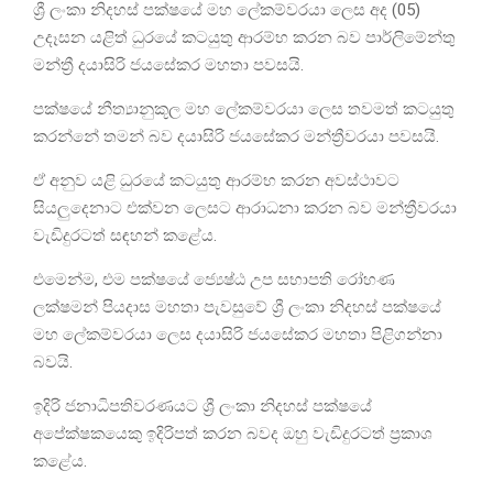
ශ්‍රී ලංකා නිදහස් පක්ෂයේ මහ ලේකම්වරයා ලෙස අද (05)
උදෑසන යළිත් ධුරයේ කටයුතු ආරම්භ කරන බව පාර්ලිමේන්තු
මන්ත්‍රී දයාසිරි ජයසේකර මහතා පවසයි.
පක්ෂයේ නීත්‍යානුකූල මහ ලේකම්වරයා ලෙස තවමත් කටයුතු
කරන්නේ තමන් බව දයාසිරි ජයසේකර මන්ත්‍රීවරයා පවසයි.
ඒ අනුව යළි ධුරයේ කටයුතු ආරම්භ කරන අවස්ථාවට
සියලුදෙනාට එක්වන ලෙසට ආරාධනා කරන බව මන්ත්‍රීවරයා
වැඩිදුරටත් සඳහන් කළේය.
එමෙන්ම, එම පක්ෂයේ ජ්‍යෙෂ්ඨ උප සභාපති රෝහණ
ලක්ෂමන් පියදාස මහතා පැවසුවේ ශ්‍රී ලංකා නිදහස් පක්ෂයේ
මහ ලේකම්වරයා ලෙස දයාසිරි ජයසේකර මහතා පිළිගන්නා
බවයි.
ඉදිරි ජනාධිපතිවරණයට ශ්‍රී ලංකා නිදහස් පක්ෂයේ
අපේක්ෂකයෙකු ඉදිරිපත් කරන බවද ඔහු වැඩිදුරටත් ප්‍රකාශ
කළේය.