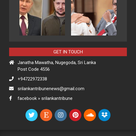
GET IN TOUCH
Janatha Mawatha, Nugegoda, Sri Lanka
Post Code 4556
+94722972338
srilankantribunenews@gmail.com
facebook » srilankantribune