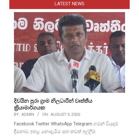
LATEST NEWS
දිවයින පුරා ග්‍රාම නිලධාරීන් වෘත්තීය
ක්‍රියාමාර්ගයක
BY:
ADMIN
ON:
AUGUST 9, 2026
Facebook Twitter WhatsApp Telegram ගමන් වියදම්
දීමනාව ඉහළ නොදැමීම සහ තවත් ඉල්ලීම්