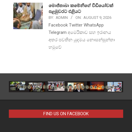
මොජ්තාබා කමේනිගේ වීඩියෝවක්
පළමුවරට එළියට
BY:
ADMIN
ON:
AUGUST 9, 2026
Facebook Twitter WhatsApp
Telegram අමෙරිකාව සහ ඉරානය
අතර පවතින යුදමය නොසන්සුන්තා
හමුවේ
FIND US ON FACEBOOK