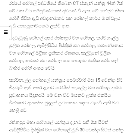
රජයේ රෝහල් පද්ධතියේ තිබෙන CT ස්කෑන් යන්ත්‍ර 44න් 7ක්
මේ වන විට සම්පූර්ණයෙන් අඩපණ වී ඇත. මේ හේතුව නිසා
රෝගී ජීවිත දැඩි අවදානමකට සහ රෝහල් කාර්ය මණ්ඩලය
දැඩි අපහසුතාවයකට ලක්වී ඇත.
බිඳවැටුණු රෝහල් අතර රත්නපුර මහ රෝහල, කරවනැල්ල
මූලික රෝහල, ඇඹිලිපිටිය දිස්ත්‍රික් මහ රෝහල, හම්බන්තොට
මහ රෝහ‍ලේ පිළිකා ප්‍රතිකාර ඒකකය, කල්මුනේ මූලික
රෝහල, කළුතර මහ රෝහල සහ කොළඹ ජාතික රෝහලේ
බාහිර රෝගී අංශය වෙයි.
කරවනැල්ල රෝහලේ යන්ත්‍රය පෙබරවාරි මස 15 වෙනිදා සිට
බිදවැටී ඇති අතර දැනට රෝගීන් කෑගල්ල මහ රෝහල දක්වා
ප්‍රවාහනය සිදුකරයි. මේ වන විට මසකට ලක්ෂ එකසිය
විස්සකට ආසන්න මුදලක් ප්‍රවාහනය සඳහා වැයවී ඇති බව
හෙළි වේ.
රත්නපුර මහා රෝහලේ යන්ත්‍රය දැනට සති 2ක සිටත්
ඇඹිලිපිටිය දිස්ත්‍රික් මහ රෝහලේ ජුනි 30.වෙනිදා සිටත් යන්ත්‍ර