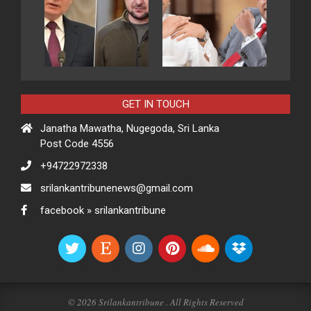
GET IN TOUCH
Janatha Mawatha, Nugegoda, Sri Lanka
Post Code 4556
+94722972338
srilankantribunenews@gmail.com
facebook » srilankantribune
© 2026 Srilankantribune . All Rights Reserved