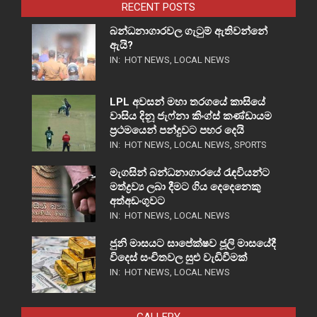
RECENT POSTS
බන්ධනාගාරවල ගැටුම් ඇතිවන්නේ
ඇයි?
IN:
HOT NEWS
,
LOCAL NEWS
LPL අවසන් මහා තරගයේ කාසියේ
වාසිය දිනූ ජැෆ්නා කිංග්ස් කණ්ඩායම
ප්‍රථමයෙන් පන්දුවට පහර දෙයි
IN:
HOT NEWS
,
LOCAL NEWS
,
SPORTS
මැගසින් බන්ධනාගාරයේ රැඳවියන්ට
මත්ද්‍රව්‍ය ලබා දීමට ගිය දෙදෙනෙකු
අත්අඩංගුවට
IN:
HOT NEWS
,
LOCAL NEWS
ජුනි මාසයට සාපේක්ෂව ජූලි මාසයේදී
විදෙස් සංචිතවල සුළු වැඩිවීමක්
IN:
HOT NEWS
,
LOCAL NEWS