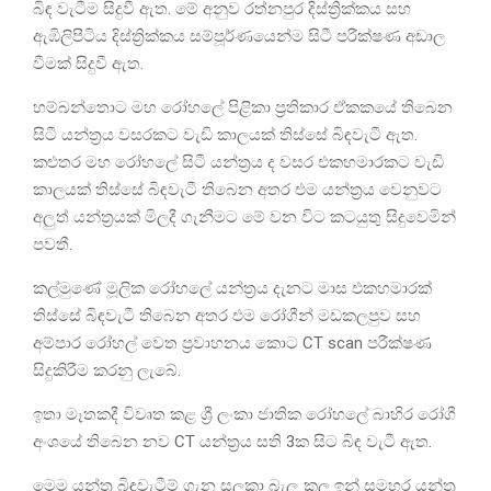
බිඳ වැටීම සිදුවී ඇත. මේ අනුව රත්නපුර දිස්ත්‍රික්කය සහ
ඇඹිලිපිටිය දිස්ත්‍රික්කය සම්පූර්ණයෙන්ම සිටී පරීක්ෂණ අඩාල
වීමක් සිදුවී ඇත.
හම්බන්තොට මහ රෝහලේ පිළිකා ප්‍රතිකාර ඒකකයේ තිබෙන
සිටී යන්ත්‍රය වසරකට වැඩි කාලයක් තිස්සේ බිඳවැටී ඇත.
කළුතර මහ රෝහලේ සිටී යන්ත්‍රය ද වසර එකහමාරකට වැඩි
කාලයක් තිස්සේ බිඳවැටී තිබෙන අතර එම යන්ත්‍රය වෙනුවට
අලුත් යන්ත්‍රයක් මිලදී ගැනීමට මේ වන විට කටයුතු සිදුවෙමින්
පවතී.
කල්මුණේ මූලික රෝහලේ යන්ත්‍රය දැනට මාස එකහමාරක්
තිස්සේ බිඳවැටී තිබෙන අතර එම රෝගීන් මඩකලපුව සහ
අම්පාර රෝහල් වෙත ප්‍රවාහනය කොට CT scan පරීක්ෂණ
සිදුකිරීම කරනු ලැබේ.
ඉතා මෑතකදී විවෘත කළ ශ්‍රී ලංකා ජාතික රෝහලේ බාහිර රෝගී
අංශයේ තිබෙන නව CT යන්ත්‍රය සති 3ක සිට බිඳ වැටී ඇත.
මෙම යන්ත්‍ර බිඳවැටීම් ගැන සලකා බැලූ කල ඉන් සමහර යන්ත්‍ර