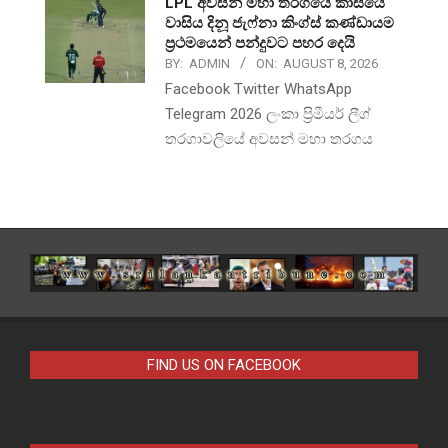
LPL අවසන් මහා තරගයේ කාසියේ
වාසිය දිනූ ජැෆ්නා කිංග්ස් කණ්ඩායම
ප්‍රථමයෙන් පන්දුවට පහර දෙයි
BY:
ADMIN
ON:
AUGUST 8, 2026
Facebook Twitter WhatsApp
Telegram 2026 ලංකා ප්‍රිමීයර් ලීග්
තරගාවලියේ අවසන් මහා තරගය
FIND US ON FACEBOOK