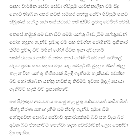
සඳහා වාර්ෂික සේවා සේවා ගිවිසුම් යාවත්කාලීන වීම සිදු
නොවී තිබෙන අතර තවත් සමහර යන්ත්‍ර සේවා ගිවිසුම් ගතව
තිබුණත් යන්ත්‍ර යථා තත්ත්වයට පත් කිරීම ප්‍රමාද වෙමින් පවතී.
කෙසේ නමුත් මේ වන විට මෙම යන්ත්‍ර බිඳවැටීම හේතුවෙන්
රෝග හඳුනා ගැනීම ප්‍රමාද වීම සහ එමගින් රෝගීන්ට ප්‍රතිකාර
කිරීම ප්‍රමාද වීම මගින් රෝගී ජීවිත ඉතා අවදානම්
තත්ත්වයකට පත්ව තිබෙන අතර රෝගීන් වෙනත් රෝහල්
වලට ප්‍රවාහනය සඳහා වැය කළ සම්පූර්ණ මුදල ගණන් බැලූ
කල නවීන යන්ත්‍ර කිහිපයක් මිලදී ගැනීමේ හැකියාව පවතින
බව හෝ තිබෙන යන්ත්‍ර නඩත්තු කිරීමට අවශ්‍ය මුදල් සොයා
ගැනීමට හැකි බව ප්‍රත්‍යක්ෂවේ.
මේ පිළිබඳව අවධානය යොමු කළ යුතු පාර්ශවයන් කඩිනමින්
තීන්දු තීරණ නොගැනීම එම තීන්දු ගැනීම ප්‍රමාද වීම
හේතුවෙන් සෞඛ්‍ය සේවාව අකාර්යක්ෂම බව සහ වැය බර
අධික බව ජනතාවට පෙන්වා දෙන අවස්ථාවන් ලෙස පෙන්වා
දිය හැකිය.