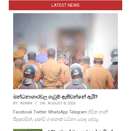
LATEST NEWS
බන්ධනාගාරවල ගැටුම් ඇතිවන්නේ ඇයි?
BY:
ADMIN
ON:
AUGUST 8, 2026
Facebook Twitter WhatsApp Telegram ජීවිත හානි
සිදුකරමින්, කෝටි ගණනක් වටිනා පොදු දේපළ