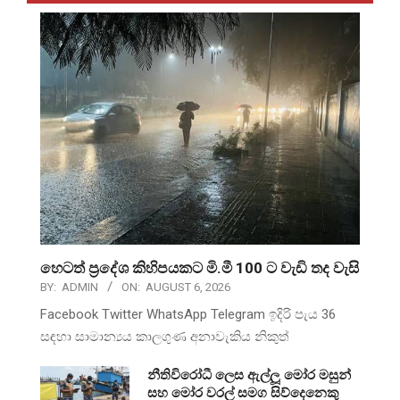
හෙටත් ප්‍රදේශ කිහිපයකට මි.මී 100 ට වැඩි තද වැසි
BY:
ADMIN
ON:
AUGUST 6, 2026
Facebook Twitter WhatsApp Telegram ඉදිරි පැය 36
සඳහා සාමාන්‍යය කාලගුණ අනාවැකිය නිකුත්
නීතිවිරෝධී ලෙස ඇල්ලූ මෝර මසුන්
සහ මෝර වරල් සමග සිව්දෙනෙකු