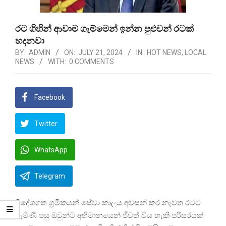
රට ගිහින් ආවාම ගැම්මෙන් ඉන්න පුළුවන් රටක්
හදනවා
BY:
ADMIN
ON:
JULY 21, 2024
IN:
HOT NEWS
,
LOCAL
NEWS
WITH:
0 COMMENTS
Facebook
Twitter
WhatsApp
Telegram
විදේශගත ශ්‍රමිකයන් සේවා කාලය අවසන් කර නැවත රටට
පැමිණි පසු ඔවුන්ට අභිමානයෙන් ජීවත් විය හැකි පරිසරයක්