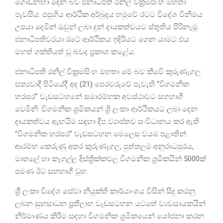
ගොඩනඟා දෙන බව ජනාධිපති රනිල් වික්‍රමසිංහ මහතා
පැවසීය. පසුගිය ආර්ථික අර්බුදය හමුවේ රටට විදේශ විනිමය
උපයා දෙමින් ඔවුන් ලබා දුන් දායකත්වයට ස්තූතිය පිරිනැමූ
ජනාධිපතිවරයා රටේ ආර්ථිකය ඉදිරියට ගෙන යාමට එය
මහත් ශක්තියත් වූ බවද ප්‍රකාශ කළේය.
ජනාධිපති රනිල් වික්‍රමසිංහ මහතා මේ බව කීවෙි කුරුණෑගල
සත්‍යවාදී පිටියේදී අද (21) පෙරවරුවේ පැවැති “විගමනික
හරසර” වැඩසටහනේ සමාරම්භක අවස්ථාවට සහභාගී
වෙමිනි. විගමනික ශ්‍රමිකයන් ශ්‍රි ලංකා ආර්ථිකයට ලබා දෙන
දායකත්වය ඇඟයිම සඳහා දීප ව්‍යාප්තව සංවිධානය කර ඇති
“විගමනික හරසර” වැඩසටහන මෙලෙස වයඹ පළාතින්
ආරම්භ කෙරුණු අතර කුරුණෑගල, පුත්තලම අනුරාධපුරය,
මාතලේ හා කෑගල්ල දිස්ත්‍රික්කවල විගමනික ශ්‍රමිකයින් 5000ක්
පමණ ඊට සහභාගී වූහ.
ශ්‍රී ලංකා විදේශ සේවා නියුක්ති කාර්යාංශය විසින් සිදු කරනු
ලබන සුභසාධන ප්‍රතිලාභ වැඩසටහන යටතේ ව්‍යවසායකයින්
නිර්මාණය කිරීම සඳහා විගමනික ශ්‍රමිකයෙන් යෝජනා කරන