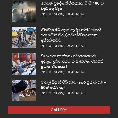
හෙටත් ප්‍රදේශ කිහිපයකට මි.මී 100 ට
වැඩි තද වැසි
IN:
HOT NEWS
,
LOCAL NEWS
නීතිවිරෝධී ලෙස ඇල්ලූ මෝර මසුන්
සහ මෝර වරල් සමග සිව්දෙනෙකු
අත්අඩංගුවට
IN:
HOT NEWS
,
LOCAL NEWS
විද්‍යා සහ තාක්ෂණ අමාත්‍යාංශයට
අදාළව පූර්ව අයවැය සාකච්ඡා ජනපති
ප්‍රධානත්වයෙන්
IN:
HOT NEWS
,
LOCAL NEWS
පාසල් සිසුන් පිරිසකට බඹර ප්‍රහාරයක් –
50ක් රෝහලේ
IN:
HOT NEWS
,
LOCAL NEWS
GALLERY