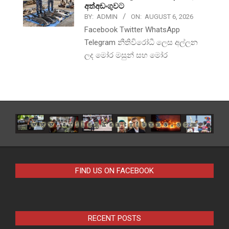
අත්අඩංගුවට
BY:
ADMIN
ON:
AUGUST 6, 2026
Facebook Twitter WhatsApp
Telegram නීතිවිරෝධී ලෙස අල්ලන
ලද මෝර මසුන් සහ මෝර
FIND US ON FACEBOOK
RECENT POSTS