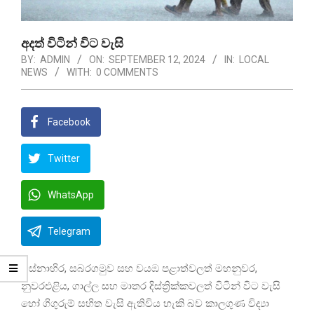
අදත් විටින් විට වැසි
BY:
ADMIN
ON:
SEPTEMBER 12, 2024
IN:
LOCAL
NEWS
WITH:
0 COMMENTS
Facebook
Twitter
WhatsApp
Telegram
බස්නාහිර, සබරගමුව සහ වයඹ පළාත්වලත් මහනුවර,
නුවරඑළිය, ගාල්ල සහ මාතර දිස්ත්‍රික්කවලත් විටින් විට වැසි
හෝ ගිගුරුම් සහිත වැසි ඇතිවිය හැකි බව කාලගුණ විද්‍යා