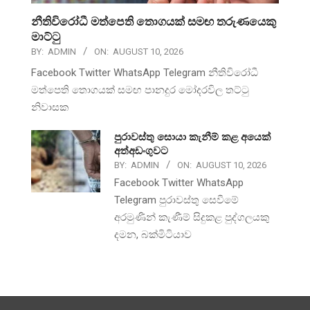
නීතිවිරෝධී මත්පෙති තොගයක් සමඟ තරුණයෙකු
මාට්ටු
BY:
ADMIN
ON:
AUGUST 10, 2026
Facebook Twitter WhatsApp Telegram නීතිවිරෝධී
මත්පෙති තොගයක් සමඟ පානදුර මෝදරවිල තට්ටු
නිවාසක
පුරාවස්තු සොයා කැනීම් කළ අයෙක්
අත්අඩංගුවට
BY:
ADMIN
ON:
AUGUST 10, 2026
Facebook Twitter WhatsApp
Telegram පුරාවස්තු සෙවීමේ
අරමුණින් කැණීම් සිදුකළ පුද්ගලයකු
දමන, බක්මිටියාව