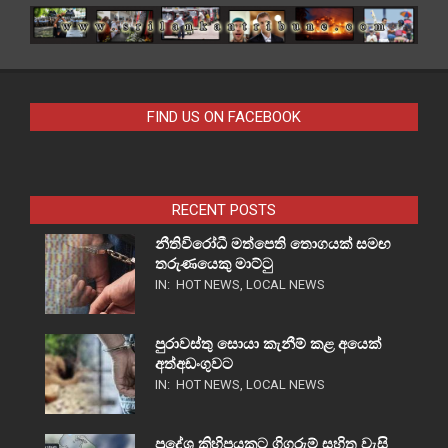
FIND US ON FACEBOOK
RECENT POSTS
නීතිවිරෝධී මත්පෙති තොගයක් සමඟ
තරුණයෙකු මාට්ටු
IN:
HOT NEWS
,
LOCAL NEWS
පුරාවස්තු සොයා කැනීම් කළ අයෙක්
අත්අඩංගුවට
IN:
HOT NEWS
,
LOCAL NEWS
ප්‍රදේශ කිහිපයකට ගිගුරුම් සහිත වැසි