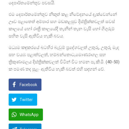
දෙපාර්තමේන්තුව පවසයි.
එම දෙපාර්තමේන්තුව නිකුත් කළ නිවේදනයේ දැක්වෙන්නේ
ඌව පළාතෙත් අම්පාර සහ මඩකළපුව දිස්ත්‍රික්කවලත් සවස්
කාලයේ හෝ රාත්‍රී කාලයේදී තැනින් තැන වැසි හෝ ගිගුරුම්
සහිත වැසි ඇතිවිය හැකි බවය.
මධ්‍යම කඳුකරයේ බටහිර බැවුම් ප්‍රදේශවලත් උතුරු, උතුරු මැද
සහ වයඹ පළාත්වලත්, හම්බන්තොට,මොණරාගල සහ
ත්‍රිකුණාමලය දිස්ත්‍රික්කවලත් විටින් විට හමන පැ.කි.මී. (40-50)
ක පමණ තද සුළං ඇතිවිය හැකි බවත් එහි සඳහන් වේ.
Facebook
Twitter
WhatsApp