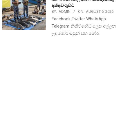
අත්අඩංගුවට
BY:
ADMIN
ON:
AUGUST 6, 2026
Facebook Twitter WhatsApp
Telegram නීතිවිරෝධී ලෙස අල්ලන
ලද මෝර මසුන් සහ මෝර