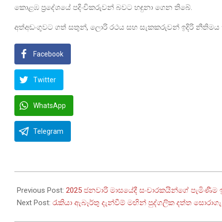
කොළඹ ප්‍රදේශයේ පදිංචිකරුවන් බවට හඳුනා ගෙන තිබේ.
අත්අඩංගුවට ගත් සතුන්, ලොරි රථය සහ සැකකරුවන් ඉදිරි නීතිම
Facebook
Twitter
WhatsApp
Telegram
2025-
02-
Previous Post:
2025 ජනවාරි මාසයේදී සංචාරකයින්ගේ පැමිණීම
06
Next Post:
රැකියා ඇබෑර්තු දැන්වීම් මඟින් පුද්ගලික දත්ත සොරා