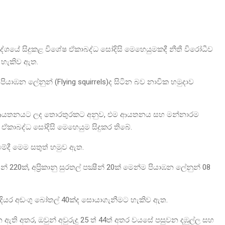
‍රදේශයේ සිදුකළ විශේෂ ඒකාබද්ධ සෝදිසි මෙහෙයුමකදී නීතී විරෝධීව
 හැකිව ඇත.
ම පියාඹන ලේනුන් (Flying squirrels)ද සිටින බව නාවික හමුදාව
ැන්නා ආයතනයට ලද තොරතුරකට අනුව, එම ආයතනය සහ මන්නාරම
ඒකාබද්ධ සෝදිසි මෙහෙයුම සිදුකර තිබේ.
මේදී මෙම සතුත් හමුව ඇත.
220ක්, අප්‍රිකානු සුරතල් පක්‍ෂීන් 20ක් මෙන්ම පියාඹන ලේනුන් 08
ියර අඩංගු බෝතල් 40ක්ද සොයාගැනීමට හැකිව ඇත.
ි අතර, ඔවුන් අවුරුදු 25 ත් 44ත් අතර වයසේ පසුවන ‍දඹුල්ල සහ