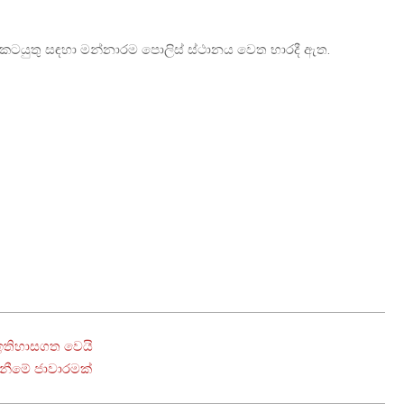
ය කටයුතු සඳහා මන්නාරම පොලිස් ස්ථානය වෙත භාරදී ඇත.
 ඉතිහාසගත වෙයි
ගැනීමේ ජාවාරමක්