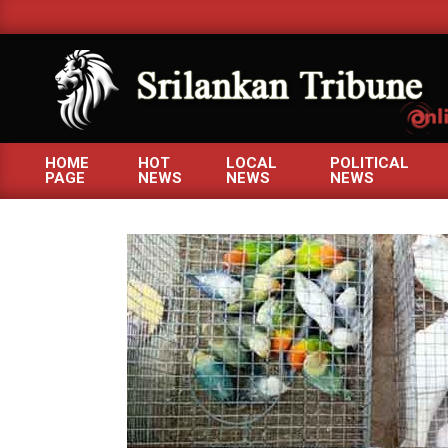
Skip
to
content
SRILANKANTRIBUNE.C
HOME
HOT
LOCAL
POLITICAL
PAGE
NEWS
NEWS
NEWS