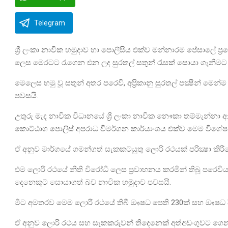
Telegram
ශ්‍රී ලංකා නාවික හමුදාව හා පොලීසිය එක්ව මන්නාරම පේසාලේ ප්
ලෙස මෙරටට රැගෙන එන ලද සුරතල් සතුන් රැසක් සොයා ගැනීමට
මෙලෙස හමු වූ සතුන් අතර පරෙවි, අප්‍රිකානු සුරතල් පක්‍ෂීන් මෙන්
පවසයි.
උතුරු මැද නාවික විධානයේ ශ්‍රී ලංකා නාවික ‍නෞකා තම්ම
කොට්ඨාශ පොලිස් අපරාධ විමර්ශන කාර්යාංශය එක්ව මෙම විශේෂ 
ඒ අනුව මාර්ගයේ ගමන්ගත් සැකකටයුතු ලොරි රථයක් පරික්‍ෂා කිරී
එම ලොරි රථයේ නීති විරෝධී ලෙස ප්‍රවාහනය කරමින් තිබූ පරෙවියන් 
දෙනෙකුට සොයාගත් බව නාවික හමුදාව පවසයි.
මීට අමතරව මෙම ලොරි රථයේ තිබී ඖෂධ පෙති 230ක් සහ ඖෂධ ද
ඒ අනුව ලොරි රථය සහ සැකකරුවන් තිදෙනෙක් අත්අඩංගුවට ගෙන ඇත