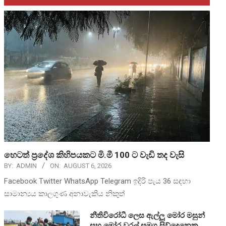
හෙටත් ප්‍රදේශ කිහිපයකට මි.මී 100 ට වැඩි තද වැසි
BY:
ADMIN
ON:
AUGUST 6, 2026
Facebook Twitter WhatsApp Telegram ඉදිරි පැය 36 සඳහා
සාමාන්‍යය කාලගුණ අනාවැකිය නිකුත්
නීතිවිරෝධී ලෙස ඇල්ලූ මෝර මසුන්
සහ මෝර වරල් සමග සිව්දෙනෙකු