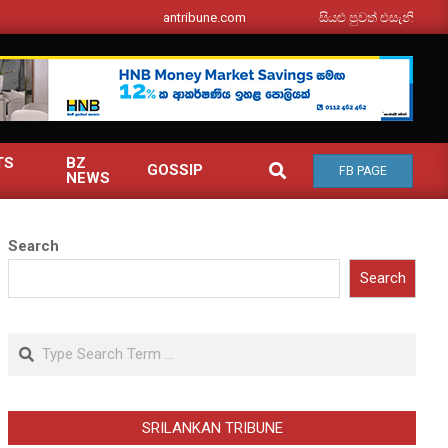
srilankantribune.com
සියළු පුවත් එසැනින් ඔබ වෙත
TS
BZ
SEARCH
GOSSIP
FB PAGE
NEWS
Search
Search
Search
SRILANKAN TRIBUNE