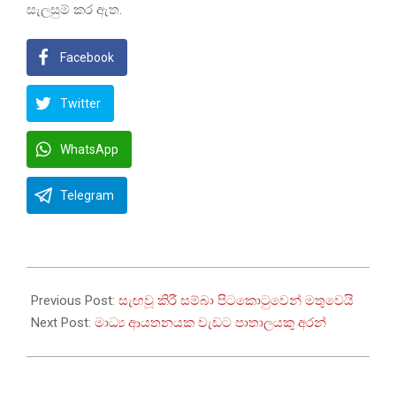
සැලසුම් කර ඇත.
Facebook
Twitter
WhatsApp
Telegram
2025-
02-
Previous Post:
සැඟවූ කිරී සම්බා පිටකොටුවෙන් මතුවෙයි
17
Next Post:
මාධ්‍ය ආයතනයක වැඩට පාතාලයකු අරන්