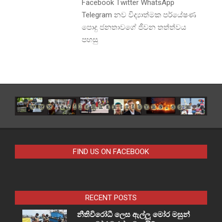
Facebook Twitter WhatsApp
Telegram නව විද්‍යාත්මක පර්යේෂණ
පොදු ජනතාවගේ ජීවන තත්ත්වය
පහසු
FIND US ON FACEBOOK
RECENT POSTS
නීතිවිරෝධී ලෙස ඇල්ලූ මෝර මසුන්