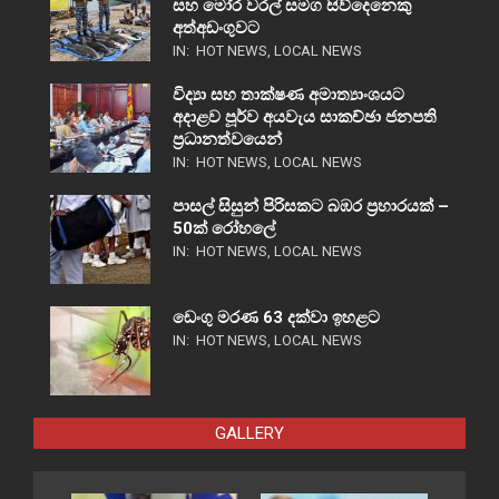
සහ මෝර වරල් සමග සිව්දෙනෙකු
අත්අඩංගුවට
IN:
HOT NEWS
,
LOCAL NEWS
විද්‍යා සහ තාක්ෂණ අමාත්‍යාංශයට
අදාළව පූර්ව අයවැය සාකච්ඡා ජනපති
ප්‍රධානත්වයෙන්
IN:
HOT NEWS
,
LOCAL NEWS
පාසල් සිසුන් පිරිසකට බඹර ප්‍රහාරයක් –
50ක් රෝහලේ
IN:
HOT NEWS
,
LOCAL NEWS
ඩෙංගු මරණ 63 දක්වා ඉහළට
IN:
HOT NEWS
,
LOCAL NEWS
GALLERY