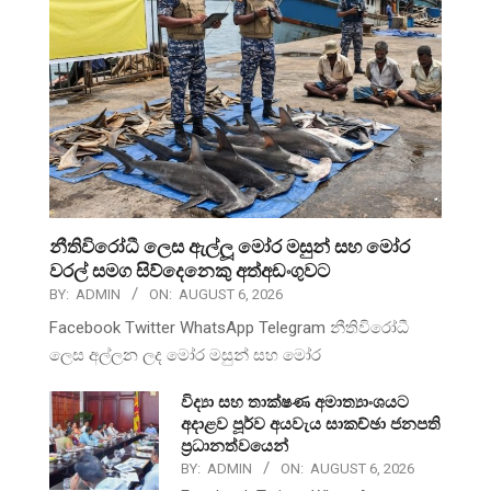
නීතිවිරෝධී ලෙස ඇල්ලූ මෝර මසුන් සහ මෝර
වරල් සමග සිව්දෙනෙකු අත්අඩංගුවට
BY:
ADMIN
ON:
AUGUST 6, 2026
Facebook Twitter WhatsApp Telegram නීතිවිරෝධී
ලෙස අල්ලන ලද මෝර මසුන් සහ මෝර
විද්‍යා සහ තාක්ෂණ අමාත්‍යාංශයට
අදාළව පූර්ව අයවැය සාකච්ඡා ජනපති
ප්‍රධානත්වයෙන්
BY:
ADMIN
ON:
AUGUST 6, 2026