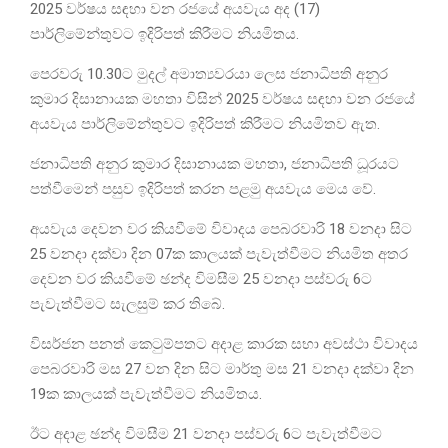
2025 වර්ෂය සඳහා වන රජයේ අයවැය අද (17)
පාර්ලිමේන්තුවට ඉදිරිපත් කිරීමට නියමිතය.
පෙරවරු 10.30ට මුදල් අමාත්‍යවරයා ලෙස ජනාධිපති අනුර
කුමාර දිසානායක මහතා විසින් 2025 වර්ෂය සඳහා වන රජයේ
අයවැය පාර්ලිමේන්තුවට ඉදිරිපත් කිරීමට නියමිතව ඇත.
ජනාධිපති අනුර කුමාර දිසානායක මහතා, ජනාධිපති ධූරයට
පත්වීමෙන් පසුව ඉදිරිපත් කරන පළමු අයවැය මෙය වේ.
අයවැය දෙවන වර කියවීමේ විවාදය පෙබරවාරි 18 වනදා සිට
25 වනදා දක්වා දින 07ක කාලයක් පැවැත්වීමට නියමිත අතර
දෙවන වර කියවීමේ ඡන්ද විමසීම 25 වනදා පස්වරු 6ට
පැවැත්වීමට සැලසුම් කර තිබේ.
විසර්ජන පනත් කෙටුම්පතට අදාළ කාරක සභා අවස්ථා විවාදය
පෙබරවාරි මස 27 වන දින සිට මාර්තු මස 21 වනදා දක්වා දින
19ක කාලයක් පැවැත්වීමට නියමිතය.
ඊට අදාළ ඡන්ද විමසීම 21 වනදා පස්වරු 6ට පැවැත්වීමට