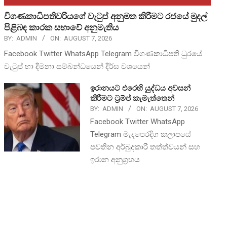
විගණකාධිපතිවරියගේ වැටුප් අනුමත කිරීමට රජයේ මුදල්
පිළිබඳ කාරක සභාවේ අනුමැතිය
BY:
ADMIN
ON:
AUGUST 7, 2026
Facebook Twitter WhatsApp Telegram විගණකාධිපති ධුරයේ
වැටුප් හා දීමනා සම්බන්ධයෙන් දීර්ඝ වශයෙන්
ඉරානයට එරෙහි යුද්ධය අවසන්
කිරීමට ට්‍රම්ප් කැමැත්තෙන්
BY:
ADMIN
ON:
AUGUST 7, 2026
Facebook Twitter WhatsApp
Telegram මැදපෙරදිග කලාපයේ
පවතින අර්බුදකාරී තත්ත්වයන් සහ
ඉරාන අනුග්‍රහය