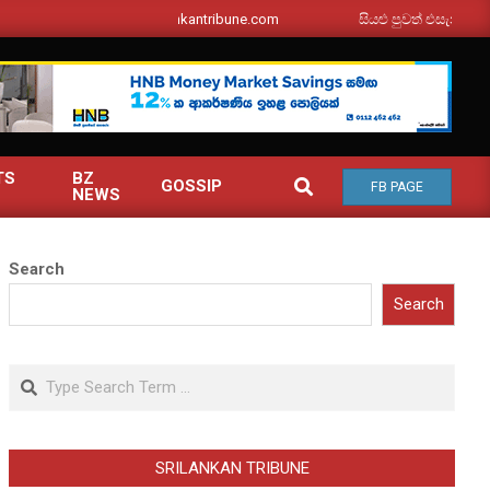
srilankantribune.com
සියළු පුවත් එසැනින් ඔබ වෙ
TS
BZ
SEARCH
GOSSIP
FB PAGE
NEWS
Search
Search
Search
SRILANKAN TRIBUNE