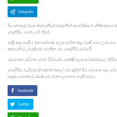
Telegram
රිය අනතුරු අවම කරගැනීමේ අරමුණින් අමෙරිකාවේ නිෂ්පාදනය කර
පොලීසිය වෙත ලැබී තිබේ.
රාත්‍රී කාලයේදී ද ඉතා සාර්ථක ලෙස භාවිත කළ හැකි මෙම උපාංගය තු
කරගැනීමට හැකියාව පවතින බව පොලීසිය පවසයි.
මේ හරහා පටිගත වෙන වීඩියෝව සාක්ෂි ලෙස අධිකරණයට ඉදිරිපත්
පොලීසිය වැඩිදුරටත් සඳහන් කළේ මේ තුළින් රිය ධාවනය කළ ව
ඇතුළු තොරතුරු රැසක් මේ හරහා ලබාගත හැකි බවය.
Facebook
Twitter