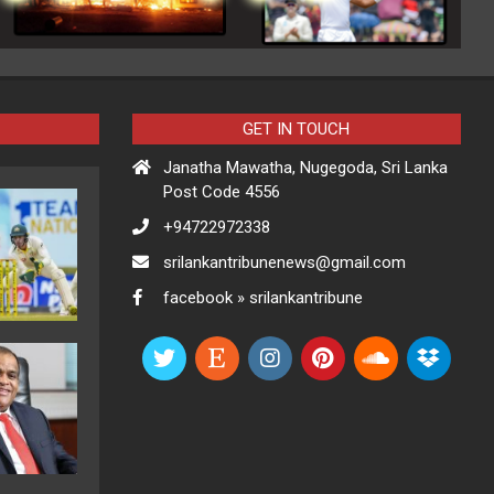
GET IN TOUCH
Janatha Mawatha, Nugegoda, Sri Lanka
Post Code 4556
+94722972338
srilankantribunenews@gmail.com
facebook » srilankantribune