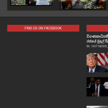
FIND US ON FACEBOOK
විගණකාධිපති
රජයේ මුදල් 
IN:
HOT NEWS