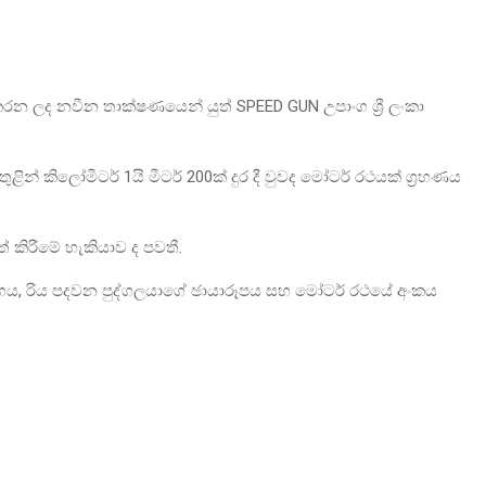
න ලද නවීන තාක්ෂණයෙන් යුත් SPEED GUN උපාංග ශ්‍රී ලංකා
ළින් කිලෝමීටර් 1යි මීටර් 200ක් දුර දී වුවද මෝටර් රථයක් ග්‍රහණය
 කිරීමේ හැකියාව ද පවතී.
ේගය, රිය පදවන පුද්ගලයාගේ ඡායාරූපය සහ මෝටර් රථයේ අංකය