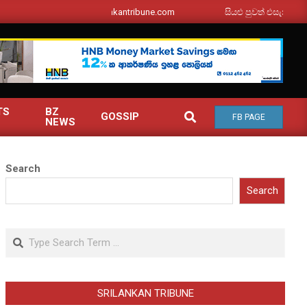
srilankantribune.com
සියළු පුවත් එසැනින් ඔබ වෙ
TS
BZ
SEARCH
GOSSIP
FB PAGE
NEWS
Search
Search
Search
SRILANKAN TRIBUNE