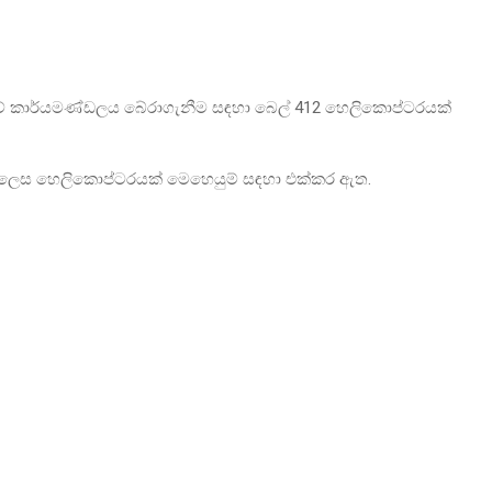
‍රාවේ කාර්යමණ්ඩලය බේරාගැනීම සඳහා බෙල් 412 හෙලිකොප්ටරයක්
ව මෙලෙස හෙලිකොප්ටරයක් මෙහෙයුම් සඳහා එක්කර ඇත.