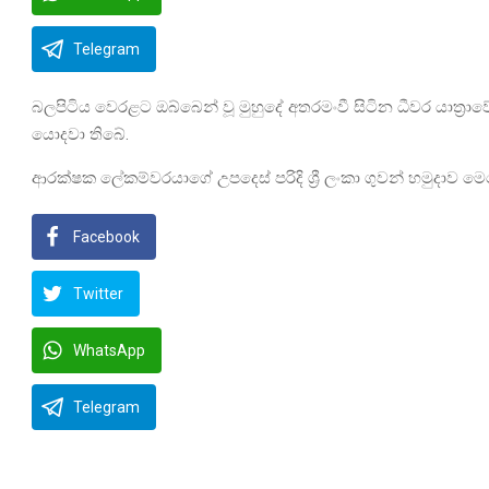
Telegram
බලපිටිය වෙරළට ඔබ්බෙන් වූ මුහුදේ අතරමංවී සිටින ධීවර යාත්
යොදවා තිබේ.
ආරක්ෂක ලේකම්වරයාගේ උපදෙස් පරිදි ශ්‍රී ලංකා ගුවන් හමුදා
Facebook
Twitter
WhatsApp
Telegram