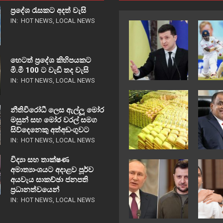
ප්‍රදේශ රැසකට අදත් වැසි
IN:
HOT NEWS
,
LOCAL NEWS
හෙටත් ප්‍රදේශ කිහිපයකට
මි.මී 100 ට වැඩි තද වැසි
IN:
HOT NEWS
,
LOCAL NEWS
නීතිවිරෝධී ලෙස ඇල්ලූ මෝර
මසුන් සහ මෝර වරල් සමග
සිව්දෙනෙකු අත්අඩංගුවට
IN:
HOT NEWS
,
LOCAL NEWS
විද්‍යා සහ තාක්ෂණ
අමාත්‍යාංශයට අදාළව පූර්ව
අයවැය සාකච්ඡා ජනපති
ප්‍රධානත්වයෙන්
IN:
HOT NEWS
,
LOCAL NEWS