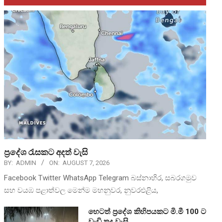
ප්‍රදේශ රැසකට අදත් වැසි
BY:
ADMIN
ON:
AUGUST 7, 2026
Facebook Twitter WhatsApp Telegram බස්නාහිර, සබරගමුව
සහ වයඹ පළාත්වල මෙන්ම මහනුවර, නුවරඑළිය,
හෙටත් ප්‍රදේශ කිහිපයකට මි.මී 100 ට
වැඩි තද වැසි