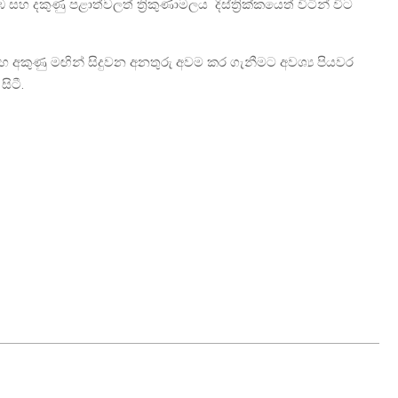
සහ දකුණු පළාත්වලත් ත්‍රිකුණාමලය දිස්ත්‍රික්කයෙත් විටින් විට
සහ අකුණු මඟින් සිදුවන අනතුරු අවම කර ගැනීමට අවශ්‍ය පියවර
ිටී.