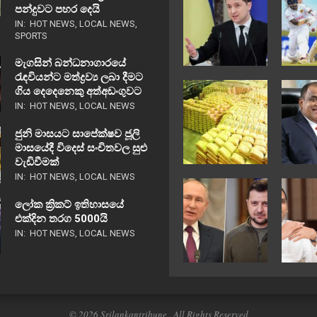
පන්දුවට පහර දෙයි
IN:
HOT NEWS
,
LOCAL NEWS
,
SPORTS
මැගසින් බන්ධනාගාරයේ
රැඳවියන්ට මත්ද්‍රව්‍ය ලබා දීමට
ගිය දෙදෙනෙකු අත්අඩංගුවට
IN:
HOT NEWS
,
LOCAL NEWS
ජුනි මාසයට සාපේක්ෂව ජූලි
මාසයේදී විදෙස් සංචිතවල සුළු
වැඩිවීමක්
IN:
HOT NEWS
,
LOCAL NEWS
ලෝක ක්‍රිකට් ඉතිහාසයේ
එක්දින තරග 5000යි
IN:
HOT NEWS
,
LOCAL NEWS
© 2026 Srilankantribune . All Rights Reserved