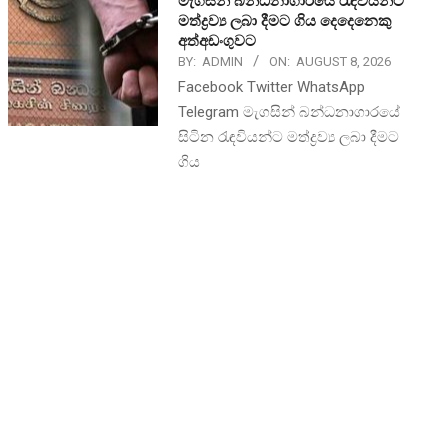
මැගසින් බන්ධනාගාරයේ රැඳවියන්ට
මත්ද්‍රව්‍ය ලබා දීමට ගිය දෙදෙනෙකු
අත්අඩංගුවට
BY:
ADMIN
ON:
AUGUST 8, 2026
Facebook Twitter WhatsApp
Telegram මැගසින් බන්ධනාගාරයේ
සිටින රැඳවියන්ට මත්ද්‍රව්‍ය ලබා දීමට
ගිය