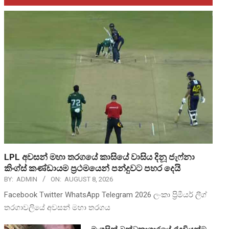
LPL අවසන් මහා තරගයේ කාසියේ වාසිය දිනූ ජැෆ්නා
කිංග්ස් කණ්ඩායම ප්‍රථමයෙන් පන්දුවට පහර දෙයි
BY:
ADMIN
ON:
AUGUST 8, 2026
Facebook Twitter WhatsApp Telegram 2026 ලංකා ප්‍රිමීයර් ලීග්
තරගාවලියේ අවසන් මහා තරගය