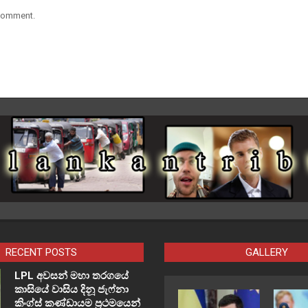
 comment.
RECENT POSTS
GALLERY
LPL අවසන් මහා තරගයේ
කාසියේ වාසිය දිනූ ජැෆ්නා
කිංග්ස් කණ්ඩායම ප්‍රථමයෙන්