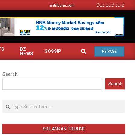
srilankantribune.com
සියළු පුවත් එසැනින් ඔබ වෙත
TS
BZ
SEARCH
GOSSIP
FB PAGE
NEWS
Search
Search
Search
SRILANKAN TRIBUNE