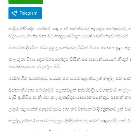
Telegram
සක්‍රීය නිරිතදිග මෝසම් කාලගුණ තත්ත්වයේ බලපෑම හේතුවෙන්, අද
බලාපොරොත්තු වන බව කාලගුණවිද්‍යා දෙපාර්තමේන්තුව පවසයි.
එමෙන්ම දිවයින වටා මුහුදු ප්‍රදේශවල විටින් විට හමන තද සුළං
කාලගුණ විද්‍යා දෙපාර්තමේන්තුව විසින් මේ සම්බන්ධයෙන් නිකු
මහජනතාවගෙන් ඉල්ලා සිටී.
බස්නාහිර, සබරගමුව, මධ්‍යම සහ වයඹ පළාත්වලත් ගාල්ල සහ මාතර දි
බස්නාහිර සහ සබරගමුව පළාත්වලත් නුවරඑළිය, මහනුවර, ගාල්ල සහ
වැසි ඇතිවිය හැකි බව කාලගුණවිද්‍යා දෙපාර්තමේන්තුව සඳහන් කර
උතුරු පළාතේත් අනුරාධපුරය සහ හම්බන්තොට දිස්ත්‍රික්කවලත් වැසි
බදුල්ල, අම්පාර සහ මඩකළපුව දිස්ත්‍රික්කවල සවස් කාලයේදී හෝ රාත