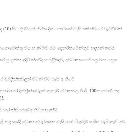
 (10) සිට දිවයිනේ නිරිත දිග කොටසේ වැසි තත්ත්වයේ වැඩිවීමක්
 බලාපොරොත්තු විය හැකි බව එම දෙපාර්තමේන්තුව සඳහන් කරයි.
ත් කරනු ලබන ඉදිරි නිවේදන පිළිබඳව, අවධානයෙන් පසු වන ලෙස
ස්ත්‍රික්කවලත් විටින් විට වැසි ඇතිවේ.
 මාතර දිස්ත්‍රික්කවලත් ඇතැම් ස්ථානවල මි.මී. 100ක පමණ තද
යි.
 වාර කිහිපයක් ඇතිවිය හැකියි.
්‍රී කාලයේදී ස්ථාන ස්වල්පයක වැසි හෝ ගිගුරුම් සහිත වැසි ඇති වේ.