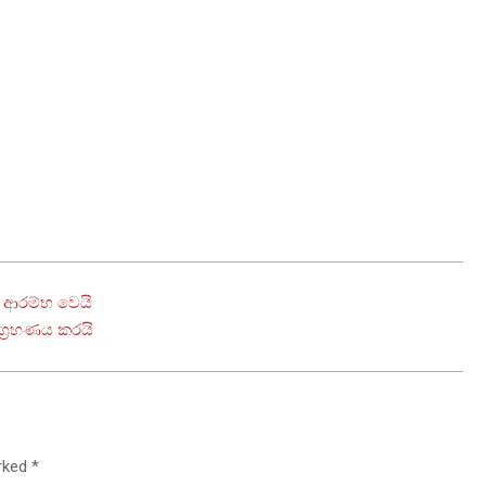
 ආරම්භ වෙයි
ග්‍රහණය කරයි
arked
*