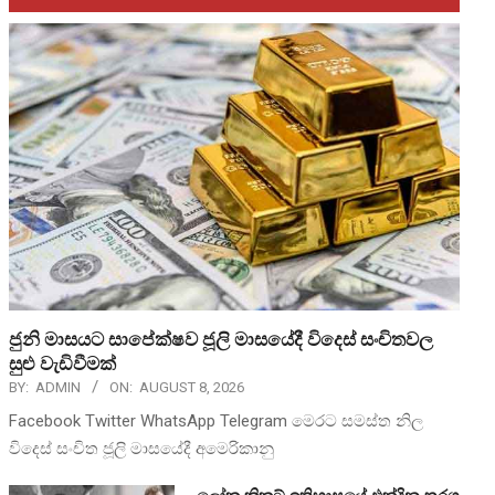
ජුනි මාසයට සාපේක්ෂව ජූලි මාසයේදී විදෙස් සංචිතවල
සුළු වැඩිවීමක්
BY:
ADMIN
ON:
AUGUST 8, 2026
Facebook Twitter WhatsApp Telegram මෙරට සමස්ත නිල
විදෙස් සංචිත ජූලි මාසයේදී අමෙරිකානු