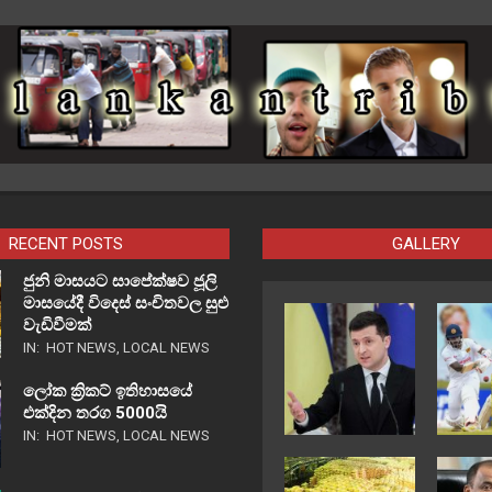
RECENT POSTS
GALLERY
ජුනි මාසයට සාපේක්ෂව ජූලි
මාසයේදී විදෙස් සංචිතවල සුළු
වැඩිවීමක්
IN:
HOT NEWS
,
LOCAL NEWS
ලෝක ක්‍රිකට් ඉතිහාසයේ
එක්දින තරග 5000යි
IN:
HOT NEWS
,
LOCAL NEWS