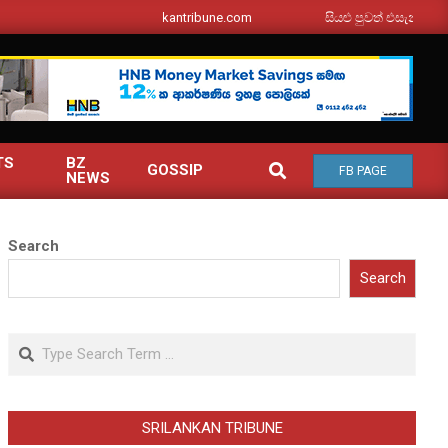
srilankantribune.com
සියළු පුවත් එසැනින් ඔබ වෙත
TS
BZ
SEARCH
GOSSIP
FB PAGE
NEWS
Search
Search
Search
SRILANKAN TRIBUNE