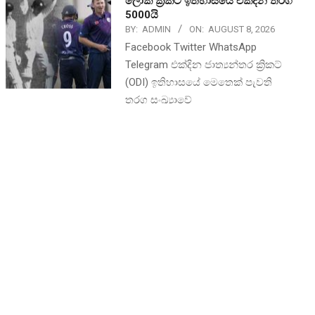
ලෝක ක්‍රිකට් ඉතිහාසයේ එක්දින තරග
5000යි
BY:
ADMIN
ON:
AUGUST 8, 2026
Facebook Twitter WhatsApp
Telegram එක්දින ජාත්‍යන්තර ක්‍රිකට්
(ODI) ඉතිහාසයේ මෙතෙක් පැවති
තරග සංඛ්‍යාවේ