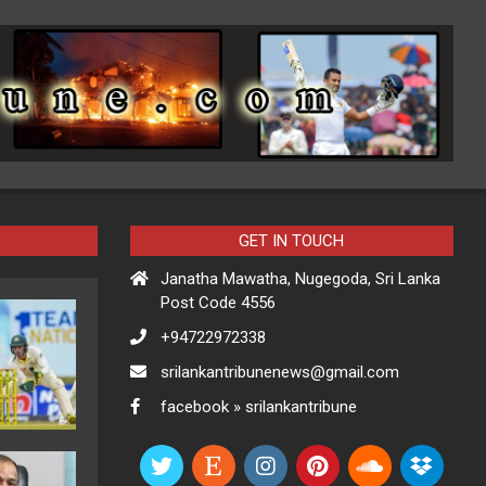
GET IN TOUCH
Janatha Mawatha, Nugegoda, Sri Lanka
Post Code 4556
+94722972338
srilankantribunenews@gmail.com
facebook » srilankantribune