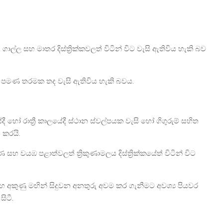
ල්ල සහ මාතර දිස්ත්‍රික්කවලත් විටින් විට වැසි ඇතිවිය හැකි බව
0ක පමණ තරමක තද වැසි ඇතිවිය හැකි බවය.
.
 හෝ රාත්‍රී කාලයේදී ස්ථාන ස්වල්පයක වැසි හෝ ගිගුරුම් සහිත
 කරයි.
ණ සහ වයඹ පළාත්වලත් ත්‍රිකුණාමලය දිස්ත්‍රික්කයේත් විටින් විට
සහ අකුණු මඟින් සිදුවන අනතුරු අවම කර ගැනීමට අවශ්‍ය පියවර
ිටී.