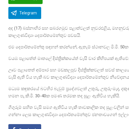
Telegram
අද (17) බස්නාහිර සහ සබරගමුව පළාත්වලත් නුවරඑළිය, මහනුවර, ගා
කාලගුණවිද්‍යා දෙපාර්තමේන්තුව පවසයි.
එම දෙපාර්තමේන්තු සඳහන් කරන්නේ, ඇතැම් ස්ථානවල මි.මී. 5
වයඹ පළාතේත් මාතලේ දිස්ත්‍රික්කයේත් වැසි වාර කිහිපයක් ඇතිවේ
ඌව පළාතෙත් අම්පාර සහ මඩකලපුව දිස්ත්‍රික්කවලත් සවස් කාලයේදී
වැසි ඇති විය හැකි බව කාලගුණවිද්‍යා දෙපාර්තමේන්තුව නිවේදනය
මධ්‍යම කඳුකරයේ බටහිර බැවුම් ප්‍රදේශවලත් උතුරු, උතුරු-මැද, දකු
හමන පැ.කි.මී. 30-40ක පමණ තරමක තද සුළං ඇතිවිය හැකියි.
ගිගුරුම් සහිත වැසි සමග ඇතිවිය හැකි තාවකාලික තද සුළංවලින් 
ගන්නා ලෙස කාලගුණවිද්‍යා දෙපාර්තමේන්තුව ජනතාවගෙන් ඉල්ලා ස