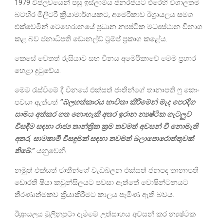
1979 විප්ලවයෙන් පසු ඉස්ලාමීය ජනරජයට එරෙහි විශාලතම
බටහිර මිලිටරි ක්‍රියාමාර්ගයකට, අමෙරිකාව ඊශ්‍රායලය සමග
එක්වෙමින් ටෙහෙරානයේ ප්‍රධාන න්‍යෂ්ටික මධ්‍යස්ථාන විනාශ
කළ බව ජනාධිපති ඩොනල්ඩ් ට්‍රම්ප් ප්‍රකාශ කළේය.
කෙසේ වෙතත් රුසියාව සහ චීනය අමෙරිකාවේ මෙම ප්‍රහාර
හෙළා දුටුවේය.
මෙම රැස්වීමේ දී චීනයේ එක්සත් ජාතීන්ගේ තානාපති ෆු කොං
පවසා ඇත්තේ
“බලහත්කාරය භාවිතා කිරීමෙන් මැද පෙරදිග
සාමය අත්කර ගත නොහැකි අතර ඉරාන න්‍යෂ්ටික ගැටලුව
විසඳීම සඳහා රාජ්‍ය තාන්ත්‍රික ක්‍රම තවමත් අවසන් වී නොමැති
අතර, සාමකාමී විසඳුමක් සඳහා තවමත් බලාපොරොත්තුවක්
තිබේ.”
යනුවෙනි.
නමුත් එක්සත් ජාතීන්ගේ වැඩබලන එක්සත් ජනපද තානාපති
ඩොරති ෂියා කවුන්සිලයට පවසා ඇත්තේ වොෂින්ටනයට
තීරණාත්මකව ක්‍රියාකිරීමට කාලය පැමිණ ඇති බවය.
ඊශ්‍රායලය මුලිනුපුටා දැමීමේ උත්සාහය අවසන් කර න්‍යෂ්ටික