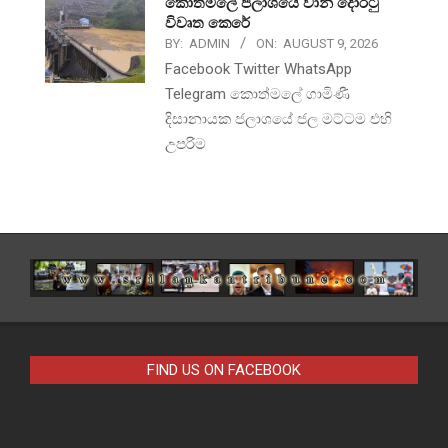
කොත්මලේ ජලාශයේ වාන් දොරටු
විවෘත කෙරේ
BY:
ADMIN
ON:
AUGUST 9, 2026
Facebook Twitter WhatsApp
Telegram කොත්මලේ ගාමිණී
දිසානායක ජලාශයේ ජල මට්ටම එහි
උපරිම
FIND US ON FACEBOOK