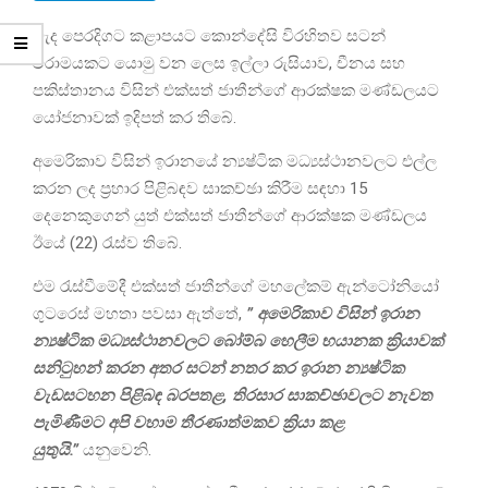
මැද පෙරදිගට කළාපයට කොන්දේසි විරහිතව සටන්
විරාමයකට යොමු වන ලෙස ඉල්ලා රුසියාව, චීනය සහ
පකිස්තානය විසින් එක්සත් ජාතීන්ගේ ආරක්ෂක මණ්ඩලයට
යෝජනාවක් ඉදිපත් කර තිබේ.
අමෙරිකාව විසින් ඉරානයේ න්‍යෂ්ටික මධ්‍යස්ථානවලට එල්ල
කරන ලද ප්‍රහාර පිළිබඳව සාකච්ඡා කිරීම සඳහා 15
දෙනෙකුගෙන් යුත් එක්සත් ජාතීන්ගේ ආරක්ෂක මණ්ඩලය
ඊයේ (22) රැස්ව තිබේ.
එම රැස්වීමේදී එක්සත් ජාතීන්ගේ මහලේකම් ඇන්ටෝනියෝ
ගුටරෙස් මහතා පවසා ඇත්තේ,
” අමෙරිකාව විසින් ඉරාන
න්‍යෂ්ටික මධ්‍යස්ථානවලට බෝම්බ හෙලීම භයානක ක්‍රියාවක්
සනිටුහන් කරන අතර සටන් නතර කර ඉරාන න්‍යෂ්ටික
වැඩසටහන පිළිබඳ බරපතළ, තිරසාර සාකච්ඡාවලට නැවත
පැමිණීමට අපි වහාම තීරණාත්මකව ක්‍රියා කළ
යුතුයි.”
යනුවෙනි.