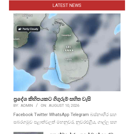
LATEST NEWS
ප්‍රදේශ කිහිපයකට ගිගුරුම් සහිත වැසි
BY:
ADMIN
ON:
AUGUST 10, 2026
Facebook Twitter WhatsApp Telegram බස්නාහිර සහ
සබරගමුව පළාත්වලත් මහනුවර, නුවරඑළිය, ගාල්ල සහ