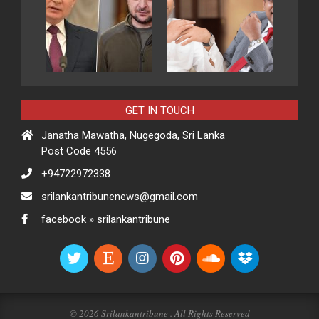
GET IN TOUCH
Janatha Mawatha, Nugegoda, Sri Lanka
Post Code 4556
+94722972338
srilankantribunenews@gmail.com
facebook » srilankantribune
© 2026 Srilankantribune . All Rights Reserved