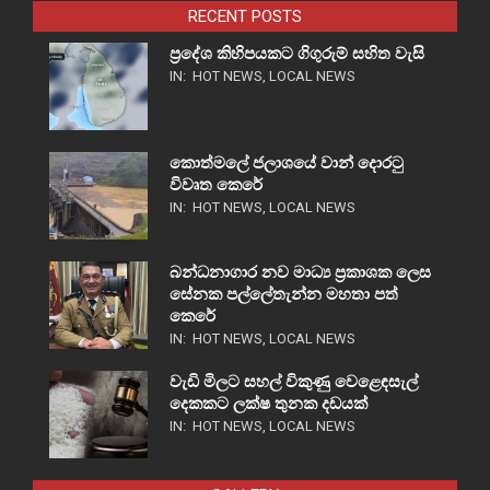
RECENT POSTS
ප්‍රදේශ කිහිපයකට ගිගුරුම් සහිත වැසි
IN:
HOT NEWS
,
LOCAL NEWS
කොත්මලේ ජලාශයේ වාන් දොරටු
විවෘත කෙරේ
IN:
HOT NEWS
,
LOCAL NEWS
බන්ධනාගාර නව මාධ්‍ය ප්‍රකාශක ලෙස
සේනක පල්ලේතැන්න මහතා පත්
කෙරේ
IN:
HOT NEWS
,
LOCAL NEWS
වැඩි මිලට සහල් විකුණු වෙළෙඳසැල්
දෙකකට ලක්ෂ තුනක දඩයක්
IN:
HOT NEWS
,
LOCAL NEWS