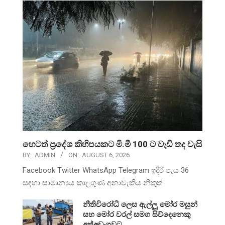
හෙටත් ප්‍රදේශ කිහිපයකට මි.මී 100 ට වැඩි තද වැසි
BY:
ADMIN
ON:
AUGUST 6, 2026
Facebook Twitter WhatsApp Telegram ඉදිරි පැය 36
සඳහා සාමාන්‍යය කාලගුණ අනාවැකිය නිකුත්
නීතිවිරෝධී ලෙස ඇල්ලූ මෝර මසුන්
සහ මෝර වරල් සමග සිව්දෙනෙකු
අත්අඩංගුවට