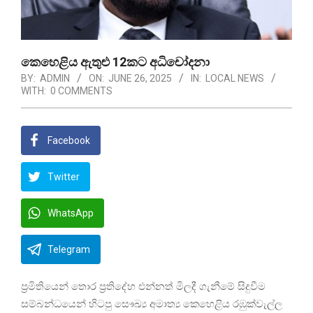
කෙහෙළිය ඇතුළු 12කට අධිචෝදනා
BY:
ADMIN
ON:
JUNE 26, 2025
IN:
LOCAL NEWS
WITH:
0 COMMENTS
Facebook
Twitter
WhatsApp
Telegram
ප්‍රමිතියෙන් තොර ප්‍රතිදේහ එන්නත් මිලදී ගැනීමේ සිදුවීම
සම්බන්ධයෙන් හිටපු සෞඛ්‍ය අමාත්‍ය කෙහෙළිය රඹුක්වැල්ල