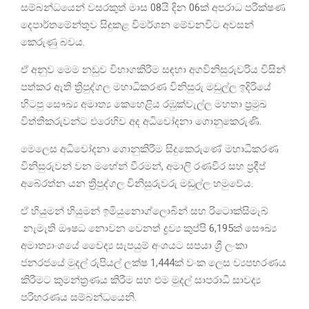
සම්බන්ධයෙන් වසරකුත් මාස 08යි දින 06ක් අපරාධ පරීක්ෂණ
දෙපාර්තමේන්තුව සිදුකළ විමර්ශන මේවනවිට අවසන්
කෙරුණු බවය.
ඒ අනුව මෙම නඩුව විභාගකිරීම සඳහා අගවිනිසුරුවරිය විසින්
පත්කර ඇති ත්‍රිපුද්ගල මහාධිකරණ විනිසුරු මඩුල්ල ඉදිරියේ
හිටපු සෞඛ්‍ය අමාත්‍ය කෙහෙළිය රඹුක්වැල්ල මහතා ප්‍රමුඛ
විත්තිකරුවන්ට එරෙහිව අද අධිචෝදනා ගොනුකෙරුණි.
මෙලෙස අධිචෝදනා ගොනුකිරීම සිදුකෙරුණේ මහාධිකරණ
විනිසුරුවන් වන මහේන් වීරමන්, අමාලි රණවීර සහ ප්‍රදීප්
අබේරත්න යන ත්‍රිපුද්ගල විනිසුරුවරු මඩුල්ල හමුවේය.
ඒ හියුමන් හියුමන් ඉමියුනොග්ලොබින් සහ රිටොක්සිමැබ්
නැමැති ඖෂධ නොවන වෙනත් ද්‍රව්‍ය කුප්පි 6,195ක් සෞඛ්‍ය
අමාත්‍යාංශයේ වෛද්‍ය සැපයුම් අංශයට සපයා ශ්‍රී ලංකා
ජනරජයේ මුදල් රුපියල් ලක්ෂ 1,444ක් වංක ලෙස ව්‍යපහරණය
කිරීමට කුමන්ත්‍රණය කිරීම සහ එම මුදල් සාපරාධී සාවද්‍ය
පරිහරණය සම්බන්ධයෙනි.