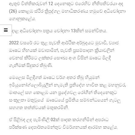
ඇතුළු විත්තිකරුවන් 12 දෙනෙකුට එරෙහිව නීතිපතිවරයා අද
(26) කොළඹ ස්ථිර ත්‍රිපුද්ගල මහාධිකරණය හමුවේ අධිචෝදනා
ගොනුකළේය.
අදාළ අධිචෝදනා පත්‍රය චෝදනා 13කින් සමන්විතය.
2022 වසරේ රට තුළ පැවති ආර්ථික අර්බුදයට මුවාවී, ව්‍යාජ
ඖෂධ හිඟයක් මවාපාමින්, පැවති ප්‍රසම්පාදන ක්‍රියාවලින්
වෙනස් කිරීමට ලක්කර සෞඛ්‍ය අංශ විසින් ඖෂධ මිලදී
ගැනීමක් සිදුකර තිබුණි.
මෙලෙස මිලදීගත් ඖෂධ වර්ග අතර තිබූ හියුමන්
ඉමියුනෝග්ලොබියුලීන් නැමැති ප්‍රතිදේහ භාවිත කළ මහනුවර,
මාතලේ සහ කොළඹ යන ප්‍රදේශවල රෝගීන් තිදෙනෙකුට
සංකූලතා මතුවූයේ ඖෂධයේ ප්‍රමිතිය සම්බන්ධයෙන් ගැටලු
සහගත තත්ත්වයක් මතුකරමිනි.
ඒ පිළිබඳ ලද පැමිණිලි 02ක් පාදක කරගනිමින් අපරාධ
පරීක්ෂණ දෙපාර්තමේන්තුව විමර්ශනයක් ආරම්භ කළේය.