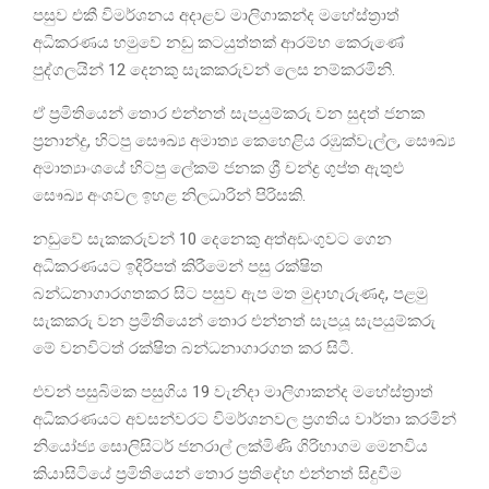
පසුව එකී විමර්ශනය අදාළව මාලිගාකන්ද මහේස්ත්‍රාත්
අධිකරණය හමුවේ නඩු කටයුත්තක් ආරම්භ කෙරුණේ
පුද්ගලයින් 12 දෙනකු සැකකරුවන් ලෙස නම්කරමිනි.
ඒ ප්‍රමිතියෙන් තොර එන්නත් සැපයුම්කරු වන සුදත් ජනක
ප්‍රනාන්දු, හිටපු සෞඛ්‍ය අමාත්‍ය කෙහෙළිය රඹුක්වැල්ල, සෞඛ්‍ය
අමාත්‍යාංශයේ හිටපු ලේකම් ජනක ශ්‍රී චන්ද්‍ර ගුප්ත ඇතුළු
සෞඛ්‍ය අංශවල ඉහළ නිලධාරින් පිරිසකි.
නඩුවේ සැකකරුවන් 10 දෙනෙකු අත්අඩංගුවට ගෙන
අධිකරණයට ඉදිරිපත් කිරීමෙන් පසු රක්ෂිත
බන්ධනාගාරගතකර සිට පසුව ඇප මත මුදාහැරුණද, පළමු
සැකකරු වන ප්‍රමිතියෙන් තොර එන්නත් සැපයූ සැපයුම්කරු
මේ වනවිටත් රක්ෂිත බන්ධනාගාරගත කර සිටී.
එවන් පසුබිමක පසුගිය 19 වැනිදා මාලිගාකන්ද මහේස්ත්‍රාත්
අධිකරණයට අවසන්වරට විමර්ශනවල ප්‍රගතිය වාර්තා කරමින්
නියෝජ්‍ය සොලිසිටර් ජනරාල් ලක්මිණි ගිරිහාගම මෙනවිය
කියාසිටියේ ප්‍රමිතියෙන් තොර ප්‍රතිදේහ එන්නත් සිදුවීම