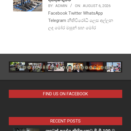
BY:
ADMIN
ON:
AUGUST 6, 2026
Facebook Twitter WhatsApp
Telegram නීතිවිරෝධී ලෙස අල්ලන
ලද මෝර මසුන් සහ මෝර
FIND US ON FACEBOOK
RECENT POSTS