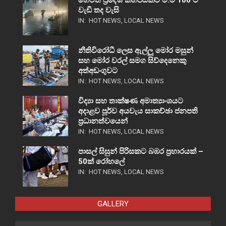
හෙටත් ප්‍රදේශ කිහිපයකට මි.මී 100 ට
වැඩි තද වැසි
IN:
HOT NEWS
,
LOCAL NEWS
නීතිවිරෝධී ලෙස ඇල්ලූ මෝර මසුන්
සහ මෝර වරල් සමග සිව්දෙනෙකු
අත්අඩංගුවට
IN:
HOT NEWS
,
LOCAL NEWS
විද්‍යා සහ තාක්ෂණ අමාත්‍යාංශයට
අදාළව පූර්ව අයවැය සාකච්ඡා ජනපති
ප්‍රධානත්වයෙන්
IN:
HOT NEWS
,
LOCAL NEWS
පාසල් සිසුන් පිරිසකට බඹර ප්‍රහාරයක් –
50ක් රෝහලේ
IN:
HOT NEWS
,
LOCAL NEWS
GALLERY