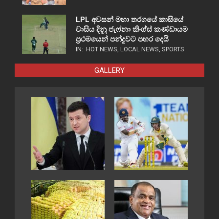
LPL අවසන් මහා තරගයේ කාසියේ
වාසිය දිනූ ජැෆ්නා කිංග්ස් කණ්ඩායම
ප්‍රථමයෙන් පන්දුවට පහර දෙයි
IN:
HOT NEWS
,
LOCAL NEWS
,
SPORTS
GALLERY