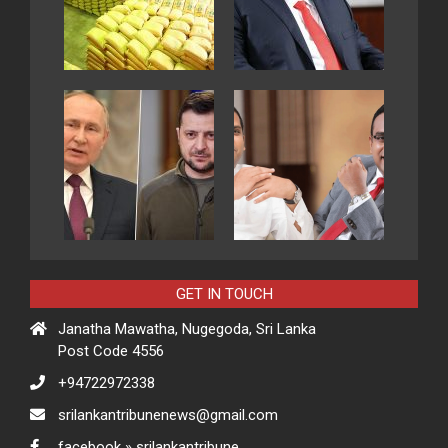
GET IN TOUCH
Janatha Mawatha, Nugegoda, Sri Lanka
Post Code 4556
+94722972338
srilankantribunenews@gmail.com
facebook » srilankantribune