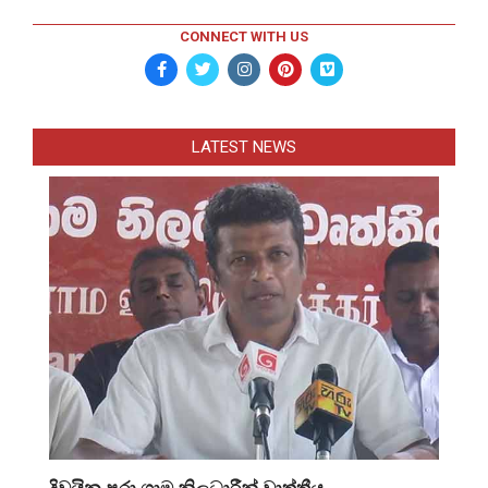
CONNECT WITH US
LATEST NEWS
දිවයින පුරා ග්‍රාම නිලධාරීන් වෘත්තීය