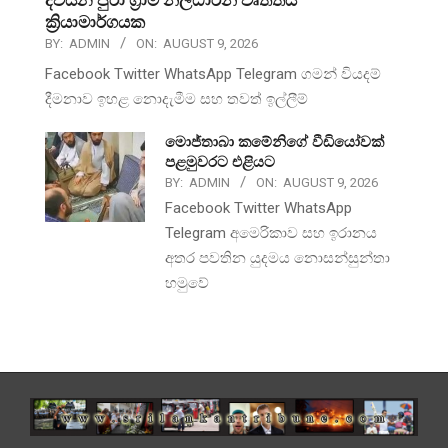
ක්‍රියාමාර්ගයක
BY:
ADMIN
ON:
AUGUST 9, 2026
Facebook Twitter WhatsApp Telegram ගමන් වියදම්
දීමනාව ඉහළ නොදැමීම සහ තවත් ඉල්ලීම්
මොජ්තාබා කමේනිගේ වීඩියෝවක්
පළමුවරට එළියට
BY:
ADMIN
ON:
AUGUST 9, 2026
Facebook Twitter WhatsApp
Telegram අමෙරිකාව සහ ඉරානය
අතර පවතින යුදමය නොසන්සුන්තා
හමුවේ