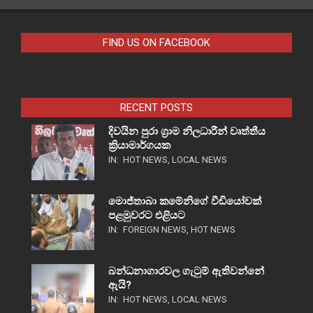
FIND US ON FACEBOOK
RECENT POSTS
දිවයින පුරා ග්‍රාම නිලධාරීන් වෘත්තීය
ක්‍රියාමාර්ගයක
IN:
HOT NEWS
,
LOCAL NEWS
මොජ්තාබා කමේනිගේ වීඩියෝවක්
පළමුවරට එළියට
IN:
FOREIGN NEWS
,
HOT NEWS
බන්ධනාගාරවල ගැටුම් ඇතිවන්නේ
ඇයි?
IN:
HOT NEWS
,
LOCAL NEWS