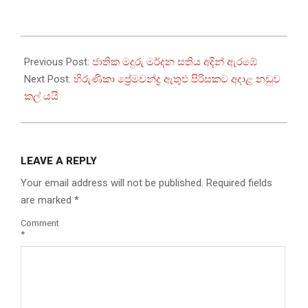
2025-
06-
Previous Post:
ජාතික මදුරු මර්දන සතිය අදින් ඇරඹේ
30
Next Post:
හිරුණිකා ප්‍රේමචන්ද්‍ර ඇතුළු පිරිසකට අදාළ නඩුව
කල් යයි
LEAVE A REPLY
Your email address will not be published.
Required fields
are marked
*
Comment
*