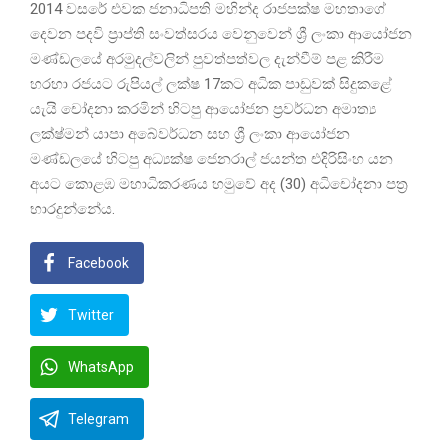
2014 වසරේ එවක ජනාධිපති මහින්ද රාජපක්ෂ මහතාගේ
දෙවන පදවි ප්‍රාප්ති සංවත්සරය වෙනුවෙන් ශ්‍රී ලංකා ආයෝජන
මණ්ඩලයේ අරමුදල්වලින් පුවත්පත්වල දැන්වීම් පළ කිරීම
හරහා රජයට රුපියල් ලක්ෂ 17කට අධික පාඩුවක් සිදුකළේ
යැයි චෝදනා කරමින් හිටපු ආයෝජන ප්‍රවර්ධන අමාත්‍ය
ලක්ෂ්මන් යාපා අබේවර්ධන සහ ශ්‍රී ලංකා ආයෝජන
මණ්ඩලයේ හිටපු අධ්‍යක්ෂ ජෙනරාල් ජයන්ත එදිරිසිංහ යන
අයට කොළඹ මහාධිකරණය හමුවේ අද (30) අධිචෝදනා පත්‍ර
භාරදුන්නේය.
Facebook
Twitter
WhatsApp
Telegram