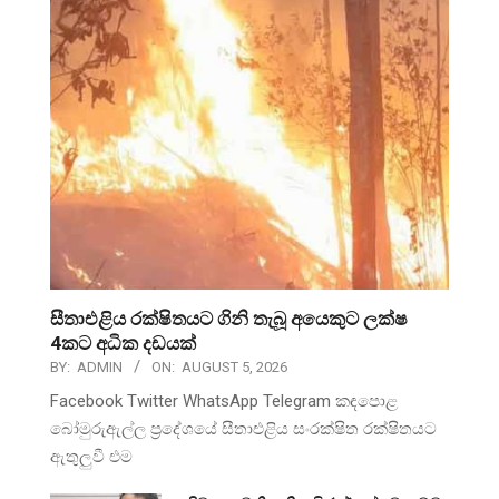
සීතාඑළිය රක්ෂිතයට ගිනි තැබූ අයෙකුට ලක්ෂ
4කට අධික දඩයක්
BY:
ADMIN
ON:
AUGUST 5, 2026
Facebook Twitter WhatsApp Telegram කඳපොළ
බෝමුරුඇල්ල ප්‍රදේශයේ සීතාඑළිය සංරක්ෂිත රක්ෂිතයට
ඇතුලුවී එම