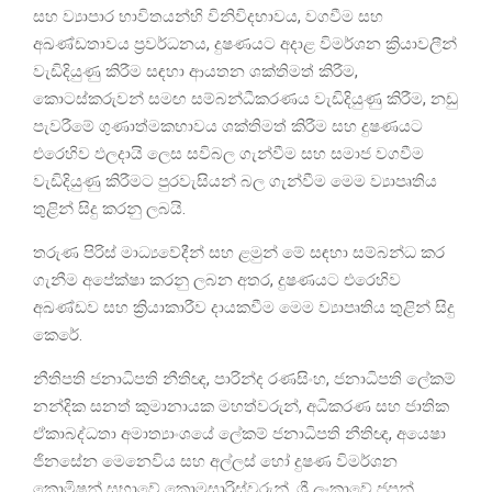
සහ ව්‍යාපාර භාවිතයන්හි විනිවිදභාවය, වගවීම සහ
අඛණ්ඩතාවය ප්‍රවර්ධනය, දුෂණයට අදාළ විමර්ශන ක්‍රියාවලීන්
වැඩිදියුණු කිරීම සඳහා ආයතන ශක්තිමත් කිරීම,
කොටස්කරුවන් සමඟ සම්බන්ධීකරණය වැඩිදියුණු කිරීම, නඩු
පැවරීමේ ගුණාත්මකභාවය ශක්තිමත් කිරීම සහ දුෂණයට
එරෙහිව ඵලදායි ලෙස සවිබල ගැන්වීම සහ සමාජ වගවීම
වැඩිදියුණු කිරීමට පුරවැසියන් බල ගැන්වීම මෙම ව්‍යාපෘතිය
තුළින් සිදු කරනු ලබයි.
තරුණ පිරිස් මාධ්‍යවේදීන් සහ ළමුන් මේ සඳහා සම්බන්ධ කර
ගැනීම අපේක්ෂා කරනු ලබන අතර, දුෂණයට එරෙහිව
අඛණ්ඩව සහ ක්‍රියාකාරීව දායකවීම මෙම ව්‍යාපෘතිය තුළින් සිදු
කෙරේ.
නීතිපති ජනාධිපති නීතිඥ, පාරින්ද රණසිංහ, ජනාධිපති ලේකම්
නන්දික සනත් කුමානායක මහත්වරුන්, අධිකරණ සහ ජාතික
ඒකාබද්ධතා අමාත්‍යාංශයේ ලේකම් ජනාධිපති නීතිඥ, අයෙෂා
ජිනසේන මෙනෙවිය සහ අල්ලස් හෝ දුෂණ විමර්ශන
කොමිෂන් සභාවේ කොමසාරිස්වරුන්, ශ්‍රී ලංකාවේ ජපන්