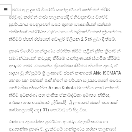
මෙරට තුළ දුෂණ විරෝධී යාන්ත්‍රණයන් ශක්තිමත් කිරීම
අරමුණු කරමින් රාජ්‍ය පාලනයේදී විනිවිදභාවය වගවීම
ප්‍රවර්ධනය වෙනුවෙන් වසර තුනක ව්‍යාපෘතියක් එක්සත්
ජාතීන්ගේ සංවර්ධන වැඩසටහනේ මැදිහත්වීමෙන් ක්‍රියාත්මක
කිරීමට ජපන් රජයෙන් ඩොලර් මිලියන 2.5 ක් ලබා දී තිබේ.
දුෂණ විරෝධී යාන්ත්‍රණය ස්ථාපිත කිරීම තුළින් දුෂිත ක්‍රියාවන්
සම්බන්ධයෙන් කටයුතු කිරීමේ යාන්ත්‍රණයක් ස්ථාපිත කිරීමට
අදාළව මෙම ව්‍යාපෘතිය ක්‍රියාත්මක කිරීමට නියමිත අතර, ඒ
සදහා වු ගිවිසුමට ශ්‍රී ලංකාවේ ජපන් තානාපති Akio ISOMATA
මහතා සහ එක්සත් ජාතීන්ගේ සංවර්ධන වැඩසටහනේ මෙරට
නේවාසික නියෝජිත Azusa Kubota මහත්මිය අතර අත්සන්
කිරීම අධිකරණ සහ ජාතික ඒකාබද්ධතා අමාත්‍ය, නීතිඥ,
හර්ෂන නානායක්කාර ඉදිරියේදී ශ්‍රී ලංකාවේ ජපන් තානාපති
කාර්යාලයේදී අද ( 01) පෙරවරුවේ සිදු විය.
රාජ්‍ය හා ආයෝජන ප්‍රවර්ධන අංශවල ඵලදායීතාවය හා
ආයතනික දුෂණ වැළැක්වීමේ යාන්ත්‍රණය හරහා පාලනයේ