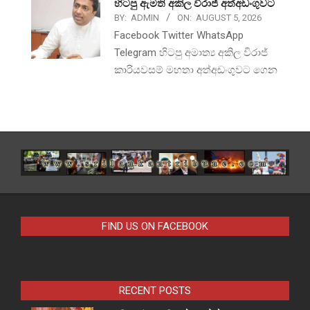
හිටපු ඇමති අකිල විරාජ් අත්අඩංගුවට
BY:
ADMIN
ON:
AUGUST 5, 2026
Facebook Twitter WhatsApp
Telegram හිටපු අමාත්‍ය අකිල විරාජ්
කාරියවසම් මහතා අත්අඩංගුවට ගෙන
FIND US ON FACEBOOK
RECENT POSTS