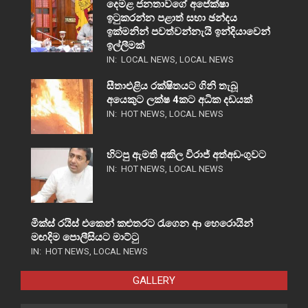
දෙමළ ජනතාවගේ අපේක්ෂා
ඉටුකරන්න පළාත් සභා ඡන්දය
ඉක්මනින් පවත්වන්නැයි ඉන්දියාවෙන්
ඉල්ලීමක්
IN:
LOCAL NEWS
,
LOCAL NEWS
සීතාඑළිය රක්ෂිතයට ගිනි තැබූ
අයෙකුට ලක්ෂ 4කට අධික දඩයක්
IN:
HOT NEWS
,
LOCAL NEWS
හිටපු ඇමති අකිල විරාජ් අත්අඩංගුවට
IN:
HOT NEWS
,
LOCAL NEWS
මික්ස් රයිස් එකෙන් කළුතරට රැගෙන ආ හෙරොයින්
මඟදිම පොලීසියට මාට්ටු
IN:
HOT NEWS
,
LOCAL NEWS
GALLERY