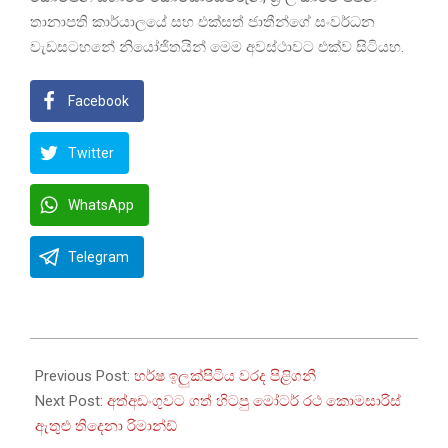
තානාපති කාර්යාලයේ සහ එක්සත් ජාතීන්ගේ සංවර්ධන
වැඩසටහනේ නියෝජිතයින් මෙම අවස්ථාවට එක්ව සිටියහ.
Facebook
Twitter
WhatsApp
Telegram
2025-
07-
Previous Post:
හර්ෂ ඉලුක්පිටිය වරද පිළිගනී
01
Next Post:
අත්අඩංගුවට ගත් හිටපු මෝටර් රථ කොමසාරිස්
ඇතුළු තිදෙනා රිමාන්ඩ්