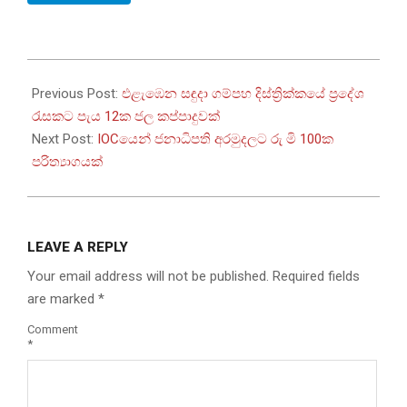
2025-
07-
Previous Post:
එළැඹෙන සඳුදා ගම්පහ දිස්ත්‍රික්කයේ ප්‍රදේශ
04
රැසකට පැය 12ක ජල කප්පාදුවක්
Next Post:
IOCයෙන් ජනාධිපති අරමුදලට රු මි 100ක
පරිත්‍යාගයක්
LEAVE A REPLY
Your email address will not be published.
Required fields
are marked
*
Comment
*