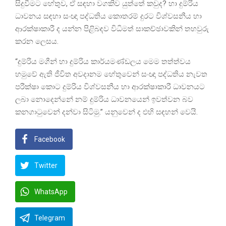
සිදුවීමට හේතුව, ඒ සඳහා වගකිව යුත්තේ කවුද? හා දුම්රිය
ධාවනය සඳහා සංඥා පද්ධතිය කොතරම් දුරට විශ්වසනීය හා
ආරක්ෂාකාරී ද යන්න පිළිබඳව විධිමත් සාකච්ඡාවකින් තහවුරු
කරන ලෙසය.
“දුම්රිය මගීන් හා දුම්රිය කාර්යමණ්ඩලය මෙම තත්ත්වය
හමුවේ ඇති ජීවිත අවදානම හේතුවෙන් සංඥා පද්ධතිය නැවත
පරීක්ෂා කොට දුම්රිය විශ්වසනීය හා ආරක්ෂාකාරී ධාවනයට
ලබා නොදෙන්නේ නම් දුම්රිය ධාවනයෙන් ඉවත්වන බව
කනගාටුවෙන් දන්වා සිටිමු.” යනුවෙන් ද එහි සඳහන් වෙයි.
Facebook
Twitter
WhatsApp
Telegram