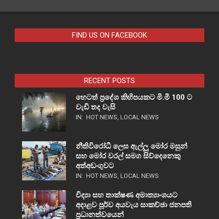
FIND US ON FACEBOOK
RECENT POSTS
හෙටත් ප්‍රදේශ කිහිපයකට මි.මී 100 ට
වැඩි තද වැසි
IN:
HOT NEWS
,
LOCAL NEWS
නීතිවිරෝධී ලෙස ඇල්ලූ මෝර මසුන්
සහ මෝර වරල් සමග සිව්දෙනෙකු
අත්අඩංගුවට
IN:
HOT NEWS
,
LOCAL NEWS
විද්‍යා සහ තාක්ෂණ අමාත්‍යාංශයට
අදාළව පූර්ව අයවැය සාකච්ඡා ජනපති
ප්‍රධානත්වයෙන්