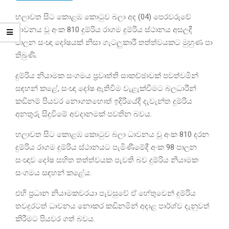
හලාවත සිට කොළඹ කොටුව බලා අද (04) පෙරවරුවේ
ධාවනය වූ අංක 810 දුම්රිය රාගම දුම්රිය ස්ථානය අසලදී
පාලන සංඥා දෝෂයක් නිසා ගැටලුකාරී තත්ත්වයකට මුහුණ පා
තිබුණි.
දුම්රිය නියාමක සංගමය ප්‍රවෘත්ති සාකච්ඡාවක් පවත්වමින්
සඳහන් කළේ, සංඥා දෝෂ ඇතිවීම වැළැක්වීමට බලධාරීන්
කඩිනම් පියවර නොගතහොත් ඉදිරියේදී දැවැන්ත දුම්රිය
අනතුරු සිදුවීමේ අවදානමක් පවතින බවය.
හලාවත සිට කොළඹ කොටුව බලා ධාවනය වූ අංක 810 දරන
දුම්රිය රාගම දුම්රිය ස්ථානයට පැමිණීමේදී අංක 98 පාලන
සංඥාව දෝෂ සහිත තත්ත්වයක පැවති බව දුම්රිය නියාමක
සංගමය සඳහන් කළේය.
එහි ප්‍රධාන නියාමකවරයා පැවසුවේ ඒ හේතුවෙන් දුම්රිය
තවදුරටත් ධාවනය නොකර කඩිනමින් අදාළ පාර්ශ්ව දැනුවත්
කිරීමට පියවර ගත් බවය.