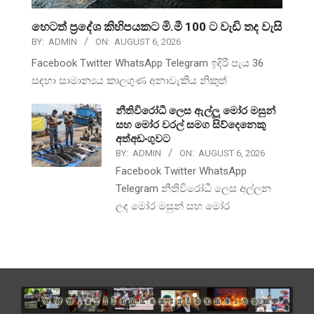
හෙටත් ප්‍රදේශ කිහිපයකට මි.මී 100 ට වැඩි තද වැසි
BY:
ADMIN
ON:
AUGUST 6, 2026
Facebook Twitter WhatsApp Telegram ඉදිරි පැය 36
සඳහා සාමාන්‍යය කාලගුණ අනාවැකිය නිකුත්
නීතිවිරෝධී ලෙස ඇල්ලූ මෝර මසුන්
සහ මෝර වරල් සමග සිව්දෙනෙකු
අත්අඩංගුවට
BY:
ADMIN
ON:
AUGUST 6, 2026
Facebook Twitter WhatsApp
Telegram නීතිවිරෝධී ලෙස අල්ලන
ලද මෝර මසුන් සහ මෝර