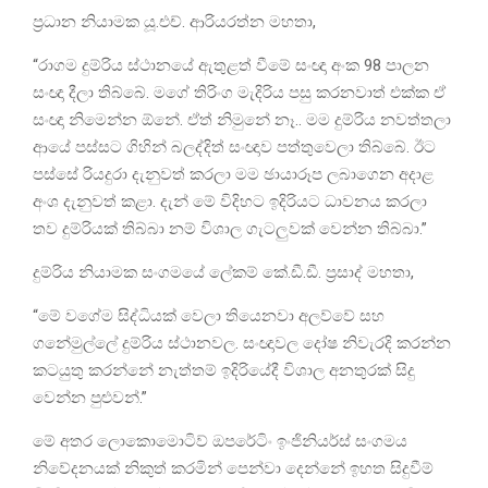
ප්‍රධාන නියාමක යූ.එච්. ආරියරත්න මහතා,
“රාගම දුම්රිය ස්ථානයේ ඇතුළත් වීමේ සංඥා අංක 98 පාලන
සංඥා දීලා තිබ්බේ. මගේ තිරිංග මැදිරිය පසු කරනවාත් එක්ක ඒ
සංඥා නිමෙන්න ඕනේ. ඒත් නිමුනේ නෑ.. මම දුම්රිය නවත්තලා
ආයේ පස්සට ගිහින් බලද්දිත් සංඥාව පත්තුවෙලා තිබ්බේ. ඊට
පස්සේ රියදුරා දැනුවත් කරලා මම ඡායාරූප ලබාගෙන අදාළ
අංශ දැනුවත් කළා. දැන් මේ විදිහට ඉදිරියට ධාවනය කරලා
තව දුම්රියක් තිබ්බා නම් විශාල ගැටලුවක් වෙන්න තිබ්බා.”
දුම්රිය නියාමක සංගමයේ ලේකම් කේ.ඩී.ඩී. ප්‍රසාද් මහතා,
“මේ වගේම සිද්ධියක් වෙලා තියෙනවා අලව්වේ සහ
ගනේමුල්ලේ දුම්රිය ස්ථානවල. සංඥාවල දෝෂ නිවැරදි කරන්න
කටයුතු කරන්නේ නැත්තම් ඉදිරියේදී විශාල අනතුරක් සිදු
වෙන්න පුළුවන්.”
මේ අතර ලොකොමොටිව් ඔපරේටිං ඉංජිනියර්ස් සංගමය
නිවේදනයක් නිකුත් කරමින් පෙන්වා දෙන්නේ ඉහත සිදුවීම්