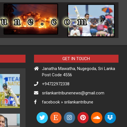
GET IN TOUCH
Janatha Mawatha, Nugegoda, Sri Lanka
Post Code 4556
+94722972338
srilankantribunenews@gmail.com
facebook » srilankantribune