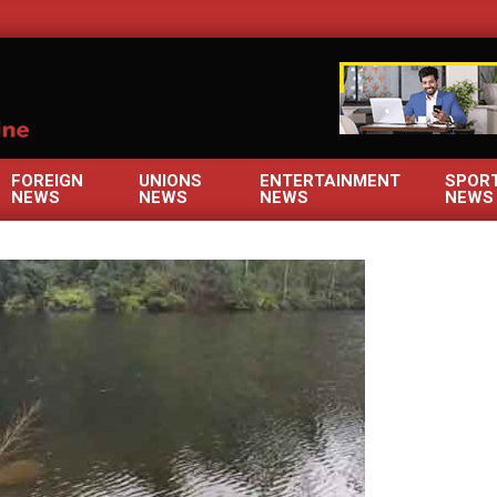
OM
FOREIGN
UNIONS
ENTERTAINMENT
SPOR
NEWS
NEWS
NEWS
NEWS
Primary
Navigation
Menu