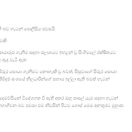
ති බව හැටන් පොලීසිය පවසයි.
ෙකි.
 ඡායාරූප ගැනීම සදහා ජලාශයට ඉහළන් වූ සිංගිමලේ රක්ෂිතයට
ට ඇද වැටී ඇත.
සිරුර සොයා ගැනීමට නොහැකි වු බවත්, සිසුවාගේ සිරුර සොයා
මිදුම් අංශයේ නිලධාරින්ගේ සහාය ඉල්ලා ඇති බවත් හැටන්
දෙමව්පියන් විදේශගත වී ඇති අතර ඔහු පාසල් යෑම සදහා හැටන්
සහභාගිවන බව පවසා එම නිවසින් පිටව ගොස් මෙම අනතුරට මුහුණ