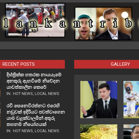
RECENT POSTS
GALLERY
දිස්ත්‍රික්ක හතරක නායයෑමේ
අනතුරු ඇඟවීමේ නිවේදන
යාවත්කාලීන කෙරේ
IN:
HOT NEWS
,
LOCAL NEWS
රවී සෙනෙවිරත්නට එරෙහි
නඩුවක් ඉදිරියට පවත්වාගෙන
යාම වළක්වාලමින් අතුරු
තහනම් නියෝගයක්
IN:
HOT NEWS
,
LOCAL NEWS