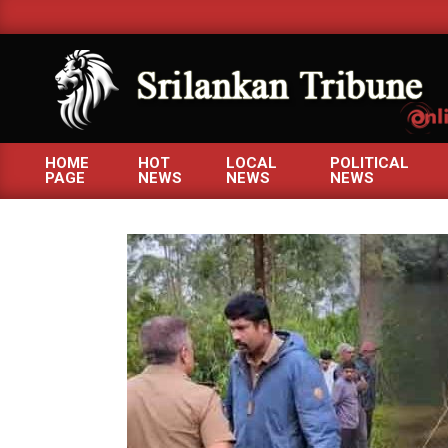
Skip
to
content
SRILANKANTRIBUNE.C
HOME
HOT
LOCAL
POLITICAL
PAGE
NEWS
NEWS
NEWS