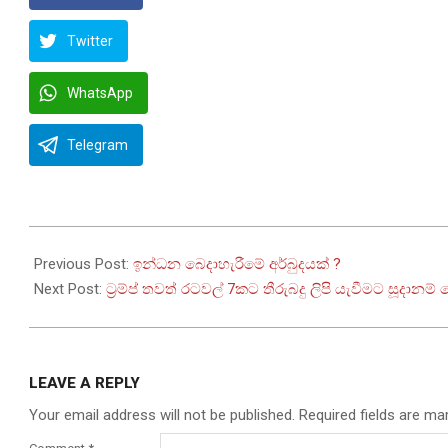
Twitter
WhatsApp
Telegram
2025-
07-
Previous Post:
ඉන්ධන බෙදාහැරීමේ අර්බුදයක් ?
09
Next Post:
ට්‍රම්ප් තවත් රටවල් 7කට තීරුබදු ලිපි යැවීමට සූදානම් 
LEAVE A REPLY
Your email address will not be published.
Required fields are m