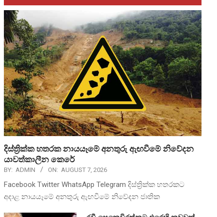
දිස්ත්‍රික්ක හතරක නායයෑමේ අනතුරු ඇඟවීමේ නිවේදන
යාවත්කාලීන කෙරේ
BY:
ADMIN
ON:
AUGUST 7, 2026
Facebook Twitter WhatsApp Telegram දිස්ත්‍රික්ක හතරකට
අදාළ නායයෑමේ අනතුරු ඇඟවීමේ නිවේදන ජාතික