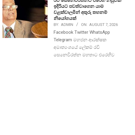
රවී සෙනෙවිරත්නට එරෙහි නඩුවක්
ඉදිරියට පවත්වාගෙන යාම
වළක්වාලමින් අතුරු තහනම්
නියෝගයක්
BY:
ADMIN
ON:
AUGUST 7, 2026
Facebook Twitter WhatsApp
Telegram මහජන ආරක්ෂක
අමාත්‍යංශයේ ලේකම් රවි
සෙනෙවිරත්න මහතාට එරෙහිව