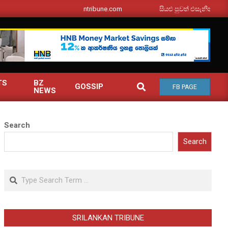
srilankantribune.com
සියළු පුවත් එසැනින් ඔබ වෙත
TS
BZ
SEARCH
GOSSIP
FB PAGE
NEWS
Search
Search
Search
SRILANKAN TRIBUNE