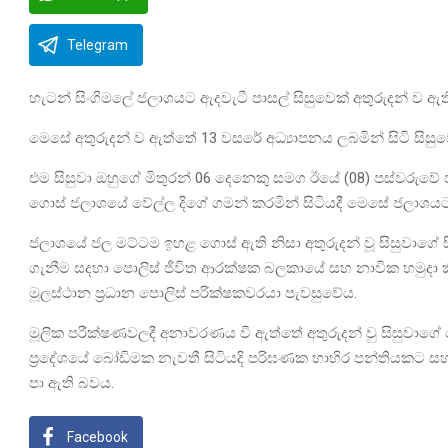
Telegram
හැටන් සිංගිමලේ ජලාශයට ඇදවැටී පාසල් සිසුවෙක් අතුරුදන් ව ඇ
මෙසේ අතුරුදන් ව ඇත්තේ 13 වසරේ අධ්‍යාපනය ලබමින් සිටි සිසුව
එම සිසුවා ඔහුගේ මිතුරන් 06 දෙනෙකු සමග ඊයේ (08) පස්වරුවේ
ගොස් ජලාශයේ වේල්ල දිගේ ගමන් කරමින් සිටියදී මෙසේ ජලාශය
ජලාශයේ ජල මට්ටම ඉහළ ගොස් ඇති නිසා අතුරුදන් වූ සිසුවාගේ 
ගැනීම සදහා පොලිස් ජීවිත ආරක්ෂක බලකායේ සහ නාවික හමුදා කි
මූලස්ථාන ප්‍රධාන පොලිස් පරික්ෂකවරයා පැවසුවේය.
මූලික පරීක්ෂණවලදී අනාවරණය වී ඇත්තේ අතුරුදන් වු සිසුවාගේ 
ප්‍රදේශයේ බෝඩිමක නැවතී සිටියදි පරිඝණක භාහිර පන්තියකට 
පා ඇති බවය.
Facebook