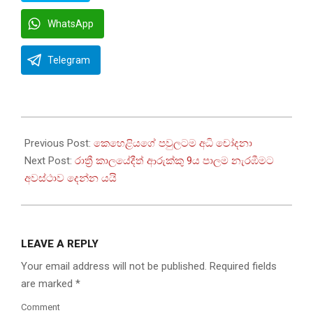
WhatsApp
Telegram
2025-
07-
Previous Post:
කෙහෙළියගේ පවුලටම අධි චෝදනා
18
Next Post:
රාත්‍රී කාලයේදීත් ආරුක්කු 9ය පාලම නැරඹීමට
අවස්ථාව දෙන්න යයි
LEAVE A REPLY
Your email address will not be published.
Required fields
are marked
*
Comment