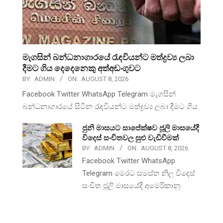
මැගසින් බන්ධනාගාරයේ රැඳවියන්ට මත්ද්‍රව්‍ය ලබා
දීමට ගිය දෙදෙනෙකු අත්අඩංගුවට
BY:
ADMIN
ON:
AUGUST 8, 2026
Facebook Twitter WhatsApp Telegram මැගසින්
බන්ධනාගාරයේ සිටින රැඳවියන්ට මත්ද්‍රව්‍ය ලබා දීමට ගිය
ජුනි මාසයට සාපේක්ෂව ජූලි මාසයේදී
විදෙස් සංචිතවල සුළු වැඩිවීමක්
BY:
ADMIN
ON:
AUGUST 8, 2026
Facebook Twitter WhatsApp
Telegram මෙරට සමස්ත නිල විදෙස්
සංචිත ජූලි මාසයේදී අමෙරිකානු