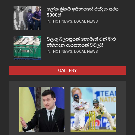
ලෝක ක්‍රිකට් ඉතිහාසයේ එක්දින තරග
5000යි
IN:
HOT NEWS
,
LOCAL NEWS
වලංගු බලපත්‍රයක් නොමැති ටින් මාළු
නිෂ්පාදන ආයතනයක් වටලයි
IN:
HOT NEWS
,
LOCAL NEWS
GALLERY