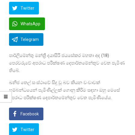
Twitter
WhatsApp
Telegram
පාර්ලිමේන්තු මන්ත්‍රී දයාසිරි ජයසේකර මහතා අද (18)
පෙරවරුවේ අපරාධ පරීක්ෂණ දෙපාර්තමේන්තුව වෙත පැමිණ
තිබේ.
ඛනිජ තෙල් සංස්ථාවේ සිදු වූ බව කියන වංචාවක්
සම්බන්ධයෙන් පැමිණිල්ලක් ගොනු කිරීම සඳහා ඔහු මෙසේ
අපරාධ පරීක්ෂණ දෙපාර්තමේන්තුව වෙත පැමිණියේය.
Facebook
Twitter