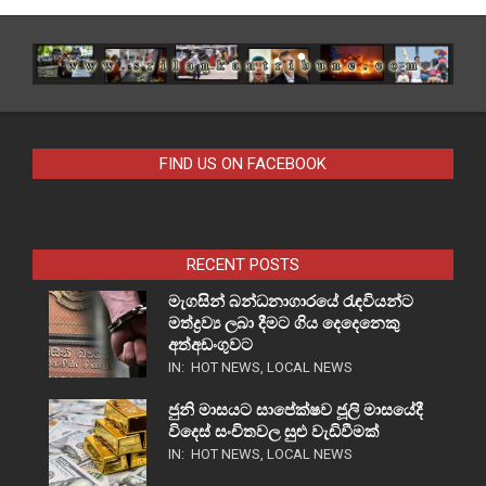
FIND US ON FACEBOOK
RECENT POSTS
මැගසින් බන්ධනාගාරයේ රැඳවියන්ට
මත්ද්‍රව්‍ය ලබා දීමට ගිය දෙදෙනෙකු
අත්අඩංගුවට
IN:
HOT NEWS
,
LOCAL NEWS
ජුනි මාසයට සාපේක්ෂව ජූලි මාසයේදී
විදෙස් සංචිතවල සුළු වැඩිවීමක්
IN:
HOT NEWS
,
LOCAL NEWS