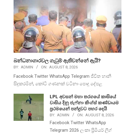
බන්ධනාගාරවල ගැටුම් ඇතිවන්නේ ඇයි?
BY:
ADMIN
ON:
AUGUST 8, 2026
Facebook Twitter WhatsApp Telegram ජීවිත හානි
සිදුකරමින්, කෝටි ගණනක් වටිනා පොදු දේපළ
LPL අවසන් මහා තරගයේ කාසියේ
වාසිය දිනූ ජැෆ්නා කිංග්ස් කණ්ඩායම
ප්‍රථමයෙන් පන්දුවට පහර දෙයි
BY:
ADMIN
ON:
AUGUST 8, 2026
Facebook Twitter WhatsApp
Telegram 2026 ලංකා ප්‍රිමීයර් ලීග්