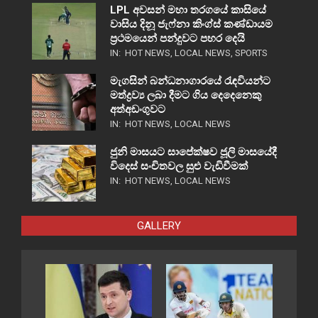
LPL අවසන් මහා තරගයේ කාසියේ
වාසිය දිනූ ජැෆ්නා කිංග්ස් කණ්ඩායම
ප්‍රථමයෙන් පන්දුවට පහර දෙයි
IN:
HOT NEWS
,
LOCAL NEWS
,
SPORTS
මැගසින් බන්ධනාගාරයේ රැඳවියන්ට
මත්ද්‍රව්‍ය ලබා දීමට ගිය දෙදෙනෙකු
අත්අඩංගුවට
IN:
HOT NEWS
,
LOCAL NEWS
ජුනි මාසයට සාපේක්ෂව ජූලි මාසයේදී
විදෙස් සංචිතවල සුළු වැඩිවීමක්
IN:
HOT NEWS
,
LOCAL NEWS
GALLERY