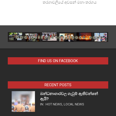
තරගාවලියේ අවසන් මහා තරගය
FIND US ON FACEBOOK
RECENT POSTS
බන්ධනාගාරවල ගැටුම් ඇතිවන්නේ
ඇයි?
IN:
HOT NEWS
,
LOCAL NEWS