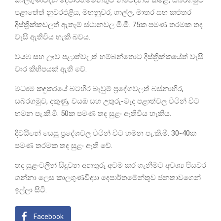
කාලගුණවිද්‍යා දෙපාර්තමේන්තුව නිවේදනය කළේ, සබරගමුව
පළාතේත් නුවරඑළිය, මහනුවර, ගාල්ල, මාතර සහ කළුතර
දිස්ත්‍රික්කවලත් ඇතැම් ස්ථානවල මි.මී. 75ක පමණ තරමක තද
වැසි ඇතිවිය හැකි බවය.
වයඹ සහ ඌව පළාත්වලත් හම්බන්තොට දිස්ත්‍රික්කයේත් වැසි
වාර කිහිපයක් ඇති වේ.
මධ්‍යම කඳුකරයේ බටහිර බැවුම් ප්‍රදේශවලත් බස්නාහිර,
සබරගමුව, දකුණු, වයඹ සහ උතුරු-මැද පළාත්වල විටින් විට
හමන පැ.කි.මී. 50ක පමණ තද සුළං ඇතිවිය හැකිය.
දිවයිනේ සෙසු ප්‍රදේශවල විටින් විට හමන පැ.කි.මී. 30-40ක
පමණ තරමක තද සුළං ඇති වේ.
තද සුළංවලින් සිදුවන අනතුරු අවම කර ගැනීමට අවශ්‍ය පියවර
ගන්නා ලෙස කාලගුණවිද්‍යා දෙපාර්තමේන්තුව ජනතාවගෙන්
ඉල්ලා සිටී.
Facebook