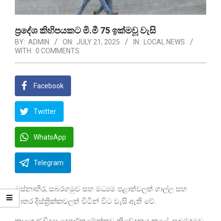
ප්‍රදේශ කිහිපයකට මි.මී 75 ඉක්මවූ වැසි
BY:
ADMIN
ON:
JULY 21, 2025
IN:
LOCAL NEWS
WITH:
0 COMMENTS
Facebook
Twitter
WhatsApp
Telegram
බස්නාහිර, සබරගමුව සහ මධ්‍යම පළාත්වලත් ගාල්ල සහ
මාතර දිස්ත්‍රික්කවලත් විටින් විට වැසි ඇති වේ.