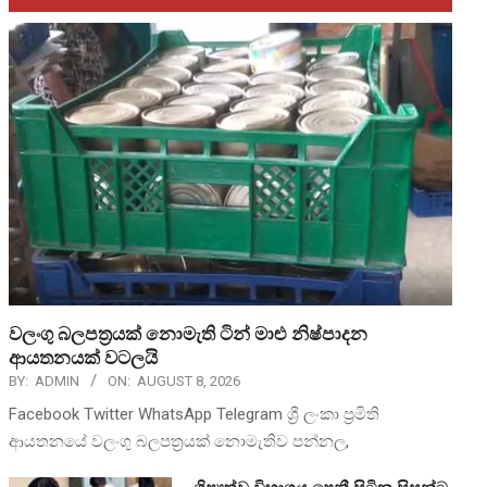
වලංගු බලපත්‍රයක් නොමැති ටින් මාළු නිෂ්පාදන
ආයතනයක් වටලයි
BY:
ADMIN
ON:
AUGUST 8, 2026
Facebook Twitter WhatsApp Telegram ශ්‍රී ලංකා ප්‍රමිති
ආයතනයේ වලංගු බලපත්‍රයක් නොමැතිව පන්නල,