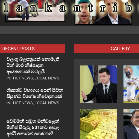
RECENT POSTS
GALLERY
වලංගු බලපත්‍රයක් නොමැති
ටින් මාළු නිෂ්පාදන
ආයතනයක් වටලයි
IN:
HOT NEWS
,
LOCAL NEWS
ශිෂ්‍යත්ව විභාගය පෙනී සිටින
සිසුන්ට විශේෂ නිවේදනයක්
IN:
HOT NEWS
,
LOCAL NEWS
චෙම්මනි සමූහ මිනිවළෙන්
මිනිස් සිරුරු 501කට අදාළ
අස්ථි කොටස් ගොඩගනී