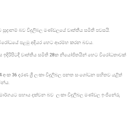
ූදානම් බව විදුලිබල මණ්ඩලයේ වෘත්තීය සමිති පවසයි.
ළේ විරෝධයේ පළමු අදියර හෙට ආරම්භ කරන බවය.
ය ඉදිරිපිටදී වෘත්තීය සමිති 28ක නියෝජිතයින් හෙට විරෝධතාවක්
24 අංක 36 දරණ ශ්‍රී ලංකා විදුලිබල පනත සංශෝධන සහිතව යළිත්
ින්ය.
යාමාර්ගයට සහාය දක්වන බව ලංකා විදුලිබල මණ්ඩල ඉංජිනේරු