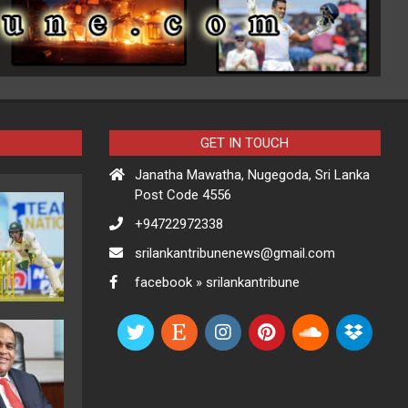
GET IN TOUCH
Janatha Mawatha, Nugegoda, Sri Lanka
Post Code 4556
+94722972338
srilankantribunenews@gmail.com
facebook » srilankantribune