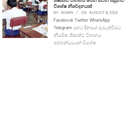
ශිෂ්‍යත්ව විභාගය පෙනී සිටින සිසුන්ට
විශේෂ නිවේදනයක්
BY:
ADMIN
ON:
AUGUST 8, 2026
Facebook Twitter WhatsApp
Telegram හෙට දිනයේ පැවැත්වීමට
නියමිත ශිෂ්‍යත්ව විභාගය
සම්බන්ධයෙන් විශේෂ