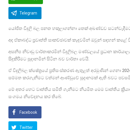
Telegram
යෝජිත විදුලි බල පනත හකුලාගන්නා තෙක් අඛණ්ඩව සටන්වැදීමට ස
අද ඒකාබද්ධ ප්‍රවෘත්ති සාකච්ඡාවක් කැඳවමින් ඔවුන් සඳහන් ක
අසනීප නිවාඩු වාර්තාකරමින් විදුලිබල මණ්ඩලයේ ප්‍රධාන කාර්යාල
සිදුකිරීමට සූදානමින් සිටින බව වාර්තා වෙයි.
ඒ විදුලිබල ක්ෂේත්‍රයේ ප්‍රතිසංස්කරණ ඇතුළත් අරමුණින් ගෙනා 20
සම්මත කරගැනීමට වත්මන් ආණ්ඩුවේ සූදානමක් ඇති බවට පවසම
මේ අතර හෙට වෘත්තීය සමිති ගැනීමට නියමිත මෙම වෘත්තීය ක්‍රි
සංගමය නිවේදනය කර තිබේ.
Facebook
Twitter