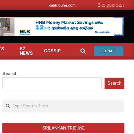
srilankantribune.com
සියළු පුවත් එසැනින් ඔබ වෙත
TS
BZ
SEARCH
GOSSIP
FB PAGE
NEWS
Search
Search
Search
SRILANKAN TRIBUNE