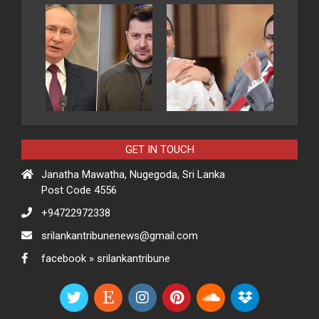
GET IN TOUCH
Janatha Mawatha, Nugegoda, Sri Lanka
Post Code 4556
+94722972338
srilankantribunenews@gmail.com
facebook » srilankantribune