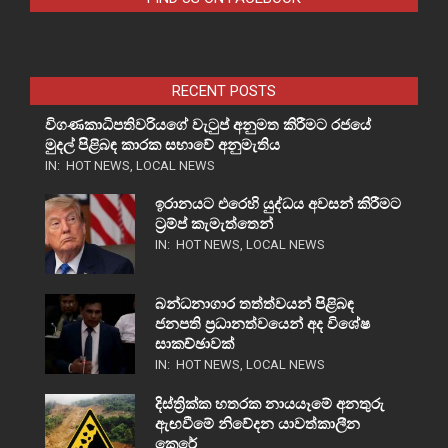
RECENT POSTS
විගණකාධිපතිවරියගේ වැටුප් අනුමත කිරීමට රජයේ
මුදල් පිළිබඳ කාරක සභාවේ අනුමැතිය
IN:
HOT NEWS
,
LOCAL NEWS
ඉරානයට එරෙහි යුද්ධය අවසන් කිරීමට
ට්‍රම්ප් කැමැත්තෙන්
IN:
HOT NEWS
,
LOCAL NEWS
බන්ධනාගාර තත්ත්වයන් පිළිබඳ
ජනපති ප්‍රධානත්වයෙන් අද විශේෂ
සාකච්ඡාවක්
IN:
HOT NEWS
,
LOCAL NEWS
දිස්ත්‍රික්ක හතරක නායයෑමේ අනතුරු
ඇඟවීමේ නිවේදන යාවත්කාලීන
කෙරේ