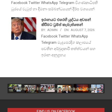
Facebook Twitter WhatsApp Telegram විගණකාධිපති
ධුරයේ වැටුප් හා දීමනා සම්බන්ධයෙන් දීර්ඝ වශයෙන්
ඉරානයට එරෙහි යුද්ධය අවසන්
කිරීමට ට්‍රම්ප් කැමැත්තෙන්
BY:
ADMIN
ON:
AUGUST 7, 2026
Facebook Twitter WhatsApp
Telegram මැදපෙරදිග කලාපයේ
පවතින අර්බුදකාරී තත්ත්වයන් සහ
ඉරාන අනුග්‍රහය
FIND US ON FACEBOOK