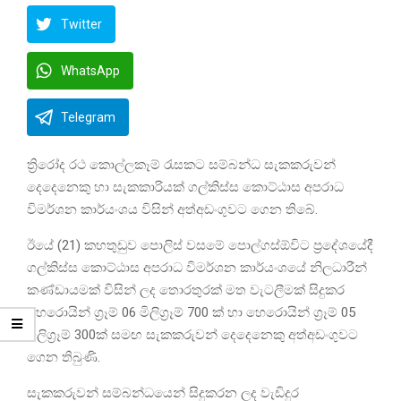
Twitter
WhatsApp
Telegram
ත්‍රිරෝද රථ කොල්ලකෑම් රැසකට සම්බන්ධ සැකකරුවන්
දෙදෙනෙකු හා සැකකාරියක් ගල්කිස්ස කොට්ඨාස අපරාධ
විමර්ශන කාර්යංශය විසින් අත්අඩංගුවට ගෙන තිබේ.
ඊයේ (21) කහතුඩුව පොලිස් වසමේ පොල්ගස්ඕවිට ප්‍රදේශයේදී
ගල්කිස්ස කොට්ඨාස අපරාධ විමර්ශන කාර්යංශයේ නිලධාරීන්
කණ්ඩායමක් විසින් ලද තොරතුරක් මත වැටලීමක් සිදුකර
හෙරොයින් ග්‍රෑම් 06 මිලිග්‍රෑම් 700 ක් හා හෙරොයින් ග්‍රෑම් 05
මිලිග්‍රෑම් 300ක් සමඟ සැකකරුවන් දෙදෙනෙකු අත්අඩංගුවට
ගෙන තිබුණි.
සැකකරුවන් සම්බන්ධයෙන් සිදුකරන ලද වැඩිදුර