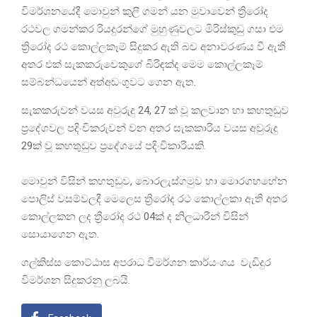
විමර්ශනයේදී මොවුන් කුලී ගමන් යන මුවාවෙන් ත්‍රිරෝද
රථවල ගමන්කර රියදුරන්ගේ මුහුණුවලට මිරිස්කුඩු ගසා එම
ත්‍රිරෝද රථ කොල්ලකෑම් සිදුකර ඇති බව අනාවරණය වී ඇති
අතර එක් සැකකරුවෙකුගේ බිරිඳක්ද මෙම කොල්ලකෑම්
සම්බන්ධයෙන් අත්අඩංගුවට ගෙන ඇත.
සැකකරුවන් වයස අවුරුදු 24, 27 ක් වූ කලවාන හා කහතුඩුව
ප්‍රදේශවල පදිංචිකරුවන් වන අතර සැකකාරිය වයස අවුරුදු
29ක් වූ කහතුඩුව ප්‍රදේශයේ පදිංචිකාරියකි.
මොවුන් විසින් කහතුඩුව, බොරලැස්ගමුව හා මොරගහහේන
පොලිස් වසම්වලදී මෙලෙස ත්‍රිරෝද රථ කොල්ලකා ඇති අතර
කොල්ලකන ලද ත්‍රීරෝද රථ 04ක් ද නිලධාරීන් විසින්
සොයාගෙන ඇත.
ගල්කිස්ස කොට්ඨාස අපරාධ විමර්ශන කාර්යංශය වැඩිදුර
විමර්ශන සිදුකරනු ලබයි.