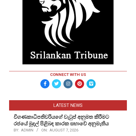
CONNECT WITH US
LATEST NEWS
විගණකාධිපතිවරියගේ වැටුප් අනුමත කිරීමට
රජයේ මුදල් පිළිබඳ කාරක සභාවේ අනුමැතිය
BY:
ADMIN
ON:
AUGUST 7, 2026