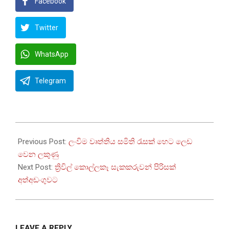
Facebook
Twitter
WhatsApp
Telegram
2025-
07-
Previous Post:
ලංවිම වෘත්තිය සමිති රැසක් හෙට ලෙඩ
22
වෙන ලකුණු
Next Post:
ත්‍රිවිල් කොල්ලකෑ සැකකරුවන් පිරිසක්
අත්අඩංගුවට
LEAVE A REPLY