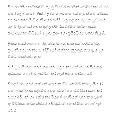
සිය රාජකීය භූමිකාවට පළමු පියවර තබමින් ජෝර්ජ් කුමරු මේ
වසර මුලදී පැවති Victory දිනය අවසානයේ පැවති තේ මේසය
සඳහා සහභාගී වී ඇති අතර එහිදී ඔහු දෙවන ලෝක යුද්ධයේ
යුද විරුවන්ගේ අතීත අත්දැකීම් රස විදිමින් සිටින අයුරු
ඡායාරූප හා විඩියෝ ලොව පුරා ඉතා ප්‍රසිද්ධියට පත්ව තිබුණි.
බ්‍රිතාන්‍යයේ අනාගත රජු මෙන්ම අනාගත සන්නද්ධ හමුදා
ප්‍රධානියාදවන කුමරු ඉදිරියේදී සන්නද පුහුණුවකට ඇතුලත්
වීමට නියමිතව ඇත.
එහි මුල් පියවරයන් වශයෙන් ඔහු දැනටමත් ගුවන් පියාසර
අධ්‍යාපනය ලැබීම ආරම්භ කර ඇති බවය වාර්තා වේ.
විදෙස් මාධ්‍ය පවසන්නේ මේ වන විට ජෝර්ජ් කුමරු සිය 12
වන උපන්දිනය සැමරීම වෙනුවෙන් සිය මව පියා සහෝදර
සහෝදරියන් හා කේට් කුමරියගේ මව්පියන් වන කුමරුගේ
ආච්චි සීයා සමග ගීසියේ නිවාඩුවක් ගතකිරීමට ගොස් ඇති
බවය.