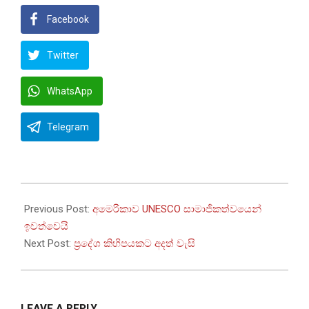
Facebook
Twitter
WhatsApp
Telegram
2025-
07-
Previous Post:
අමෙරිකාව UNESCO සාමාජිකත්වයෙන්
22
ඉවත්වෙයි
Next Post:
ප්‍රදේශ කිහිපයකට අදත් වැසි
LEAVE A REPLY