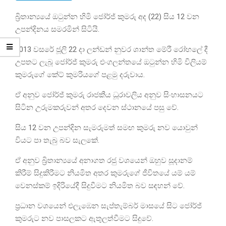
බ්‍රිතාන්‍යයේ ඔටුන්න හිමි ජෝර්ජ් කුමරු අද (22) සිය 12 වන
උපන්දිනය සමරමින් සිටියි.
2013 වසරේ ජූලි 22 දා ලන්ඩන් නුවර ශාන්ත මේරී රෝහලේ දී
උපතට ලැබූ ජෝර්ජ් කුමරු එංගලන්තයේ ඔටුන්න හිමි විලියම්
කුමරුගේ කේට් කුමරියගේ පළමු දරුවාය.
ඒ අනුව ජෝර්ජ් කුමරු රාජකීය ධූරාවලිය අනුව සිංහාසනයට
සිටින උරුමකරුවන් අතර දෙවන ස්ථානයේ පසු වේ.
සිය 12 වන උපන්දින සැමරුමත් සමඟ කුමරු නව යොවුන්
වියට පා තැබු බව සැලකේ.
ඒ අනුව බ්‍රිතාන්‍යයේ අනාගත රජු වශයෙන් ඔහුව සූදානම්
කිරීම් සිදුකිරීමට නියමිත අතර කුමරුගේ ජීවිතයේ යම් යම්
වෙනස්කම් ඉදිරියේදී සිදුවීමට නියමිත බව සඳහන් වේ.
ප්‍රධාන වශයෙන් එලැඹෙන සැප්තැම්බර් මාසයේ සිට ජෝර්ජ්
කුමරුට නව පාසලකට ඇතුලත්වීමට සිදුවේ.