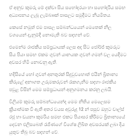
ඒ අනුව කුමරු මේ දක්වා සිය සහෝදරයා හා සහෝදරිය සමඟ
අධ්‍යාපනය ලැබූ ලැම්බෲක් පාසලට සමුදීමට නියමිතය.
කෙසේ නමුත් එම පාසල සම්බන්ධයෙන් මෙතෙක් නිල
වශයෙන් දැනුම්දී නොමැති බව සඳහන් වේ.
එමෙන්ම රාජකීය සම්ප්‍රධායක් ලෙස අද සිට ජෝර්ජ් කුමරුට
සිය පියා සමඟ එකම ගුවන් යානයක ගුවන් ගමන් වල යෙදීමට
අවසර හිමි නොවනු ඇති.
හදිසියේ හෝ ගුවන් අනතුරක් සිදුවුවහොත් එයින් බ්‍රිතාන්‍ය
කිරුළේ අනාගත උරුමකරුවන් රැකගැනීම සඳහා රාජකීය
පවුළ විසින් මෙම සම්ප්‍රධායන් අනුගමනය කරනු ලබයි.
විලියම් කුමරු සම්බන්ධයෙන්ද මෙම නීතිය මෙලෙසම
ක්‍රියාත්මක වී ඇති අතර වයස අවුරුදු 12 න් පසුව ඔහුට චාල්ස්
රජු හා ඩයනා කුමරිය සමඟ එකට පියාසර කිරීමට බ්‍රිතාන්‍යයේ
දෙවන එලිසබෙත් රැජිණගේ විශේෂ ලිඛිත අවසරයක් ලබා දිය
යුතුව තිබු බව සඳහන් වේ.