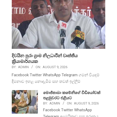
දිවයින පුරා ග්‍රාම නිලධාරීන් වෘත්තීය
ක්‍රියාමාර්ගයක
BY:
ADMIN
ON:
AUGUST 9, 2026
Facebook Twitter WhatsApp Telegram ගමන් වියදම්
දීමනාව ඉහළ නොදැමීම සහ තවත් ඉල්ලීම්
මොජ්තාබා කමේනිගේ වීඩියෝවක්
පළමුවරට එළියට
BY:
ADMIN
ON:
AUGUST 9, 2026
Facebook Twitter WhatsApp
Telegram අමෙරිකාව සහ ඉරානය