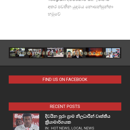
අතර පවතින යුදමය නොසන්සුන්තා
හමුවේ
FIND US ON FACEBOOK
RECENT POSTS
දිවයින පුරා ග්‍රාම නිලධාරීන් වෘත්තීය
ක්‍රියාමාර්ගයක
IN:
HOT NEWS
,
LOCAL NEWS