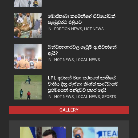
මොජ්තාබා කමේනිගේ වීඩියෝවක්
පළමුවරට එළියට
IN:
FOREIGN NEWS
,
HOT NEWS
බන්ධනාගාරවල ගැටුම් ඇතිවන්නේ
ඇයි?
IN:
HOT NEWS
,
LOCAL NEWS
LPL අවසන් මහා තරගයේ කාසියේ
වාසිය දිනූ ජැෆ්නා කිංග්ස් කණ්ඩායම
ප්‍රථමයෙන් පන්දුවට පහර දෙයි
IN:
HOT NEWS
,
LOCAL NEWS
,
SPORTS
GALLERY