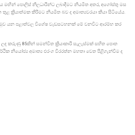
ශය මඟින් පොලිස් නිලධාරීන්ට ලබාදීමට නියමිත අතර, අගෝස්තු මස
ුළ ක්‍රියාත්මක කිරීමට නියමිත බව ද අමාත්‍යවරයා කියා සිටියේය.
බරගමුව යන පළාත්වල විශේෂ වැඩසටහනක් මේ වනවිට ආරම්භ කර
 ලද කරුණු 85කින් සමන්විත ක්‍රියාකාරී සැලැස්මක් සහිත පොත
ික නියෝජ්‍ය අමාත්‍ය එරංග වීරරත්න මහතා වෙත පිළිගැන්වීම ද