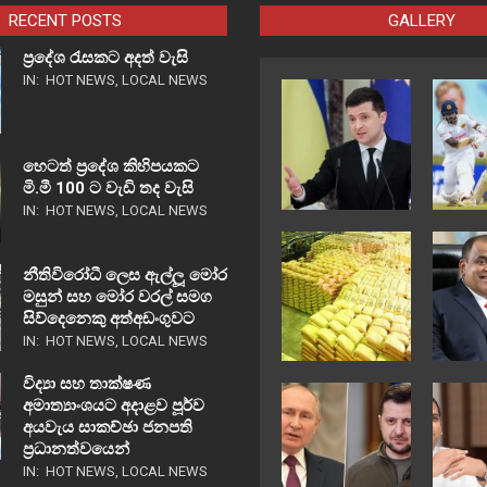
RECENT POSTS
GALLERY
ප්‍රදේශ රැසකට අදත් වැසි
IN:
HOT NEWS
,
LOCAL NEWS
හෙටත් ප්‍රදේශ කිහිපයකට
මි.මී 100 ට වැඩි තද වැසි
IN:
HOT NEWS
,
LOCAL NEWS
නීතිවිරෝධී ලෙස ඇල්ලූ මෝර
මසුන් සහ මෝර වරල් සමග
සිව්දෙනෙකු අත්අඩංගුවට
IN:
HOT NEWS
,
LOCAL NEWS
විද්‍යා සහ තාක්ෂණ
අමාත්‍යාංශයට අදාළව පූර්ව
අයවැය සාකච්ඡා ජනපති
ප්‍රධානත්වයෙන්
IN:
HOT NEWS
,
LOCAL NEWS