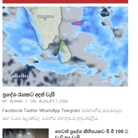
ප්‍රදේශ රැසකට අදත් වැසි
BY:
ADMIN
ON:
AUGUST 7, 2026
Facebook Twitter WhatsApp Telegram බස්නාහිර, සබරගමුව
සහ වයඹ පළාත්වල මෙන්ම මහනුවර, නුවරඑළිය,
හෙටත් ප්‍රදේශ කිහිපයකට මි.මී 100 ට
වැඩි තද වැසි