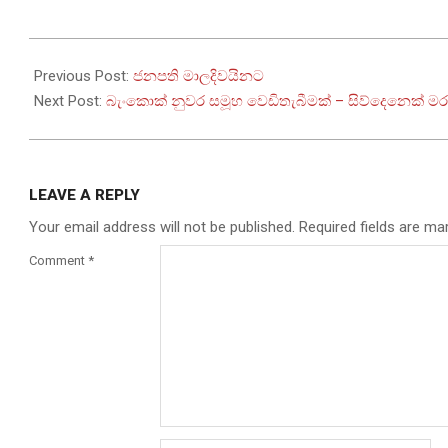
2025-
07-
Previous Post:
ජනපති මාලදිවයිනට
28
Next Post:
බැංකොක් නුවර සමූහ වෙඩිතැබීමක් – සිව්දෙනෙක් මර
LEAVE A REPLY
Your email address will not be published.
Required fields are m
Comment
*