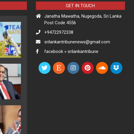
GET IN TOUCH
Janatha Mawatha, Nugegoda, Sri Lanka
Post Code 4556
+94722972338
srilankantribunenews@gmail.com
facebook » srilankantribune