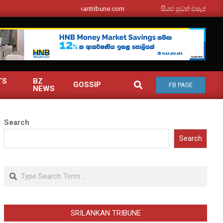
srilankantribune.com
සියළු පුවත් එසැනින් ඔබ වෙත
TS
BZ
SEARCH
GOSSIP
FB PAGE
NEWS
Search
Search
Search
SRILANKAN TRIBUNE