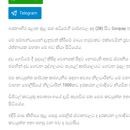
Telegram
බස්නාහිර පළාත තුළ සහ අධිවේගී මාර්ගවල අද (28) සිට Govpay හ
මේ සම්බන්ධයෙන් දැනුවත් කිරීමේ මාධ්‍ය හමුවකට එක්වෙමින් ප්‍රව
රත්නායක මහතා මේ බව කියා සිටියේය.
දඩ ගෙවීමේ දී මුදලේ කිසිදු වෙනසක් සිදුව නොමැති අතර, ස්ථානීය
එමඟින් දඩ ගෙවන පුද්ගලයාට තැපැල් කාර්යාලයට ගෙවන මුදල ඉති
එම කටයුත්ත සාර්ථක කරගැනීම සඳහා අවශ්‍ය නිලධාරීන්ට මේ වනවි
වාහන පොලීසියේ නිලධාරීන් 1000කට දුරකථන ලබාදීමට නියමිත බ
ඩිජිටල් කටයුතු අමාත්‍යාංශයේ දැඩි කැපවීම මත මෙම කටයුත්ත ඉතා
සිටියේය.
ඉදිරි මාස කිහිපය තුළ සෙසු පොලිස් ස්ථානවලට ද දුරකථන ලබාද
කටයුත්ත ඉතා පහසු වන බව ද පැවසීය.