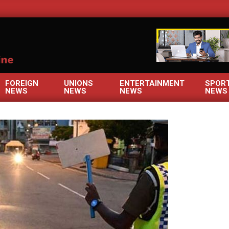
OM
FOREIGN
UNIONS
ENTERTAINMENT
SPOR
NEWS
NEWS
NEWS
NEWS
Primary
Navigation
Menu