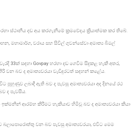
රහා ස්ථානීය දඩ අය කරගැනීමේ ක්‍රමවේදය ක්‍රියාත්මක කර තිබේ.
ාහන, මහාමාර්ග, වරාය සහ සිවිල් ගුවන්සේවා අමාත්‍ය බිමල්
 වැරදි 33ක් සඳහා Govpay හරහා දඩ ගෙවිම සිදුකළ හැකි අතර,
රි වන බව ද අමාත්‍යවරයා වැඩිදුරටත් සඳහන් කළේය.
ට පුහුණුව ලබාදී ඇති බව ද පැවසු අමාත්‍යවරයා අද දිනයේ රථ
ව ද පැවසීය.
 ඉක්මනින් ආරම්භ කිරීමට හැකියාව හිමිවූ බව ද අමාත්‍යවරයා කියා
ීමට බලාපොරොත්තු වන බව පැවසු අමාත්‍යවරයා, එවිට මෙම