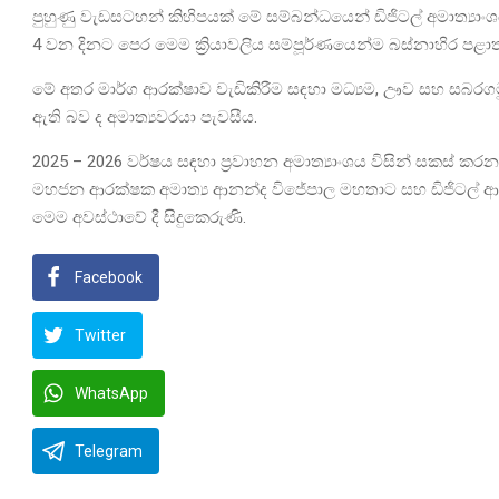
පුහුණු වැඩසටහන් කිහිපයක් මේ සම්බන්ධයෙන් ඩිජිටල් අමාත්‍යාං
4 වන දිනට පෙර මෙම ක්‍රියාවලිය සම්පූර්ණයෙන්ම බස්නාහිර පළාත ත
මේ අතර මාර්ග ආරක්ෂාව වැඩිකිරීම සඳහා මධ්‍යම, ඌව සහ ස
ඇති බව ද අමාත්‍යවරයා පැවසීය.
2025 – 2026 වර්ෂය සඳහා ප්‍රවාහන අමාත්‍යාංශය විසින් සකස් කරන
මහජන ආරක්ෂක අමාත්‍ය ආනන්ද විජේපාල මහතාට සහ ඩිජිටල් ආර්ථ
මෙම අවස්ථාවේ දී සිදුකෙරුණි.
Facebook
Twitter
WhatsApp
Telegram