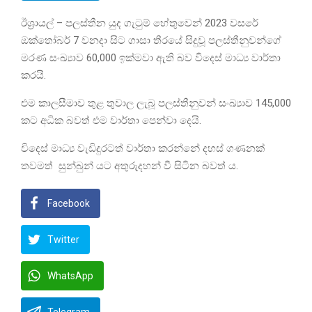
ඊශ්‍රායල් – පලස්තීන යුද ගැටුම් හේතුවෙන් 2023 වසරේ
ඔක්තෝබර් 7 වනදා සිට ගාසා තීරයේ සිදුවූ පලස්තීනුවන්ගේ
මරණ සංඛ්‍යාව 60,000 ඉක්මවා ඇති බව විදෙස් මාධ්‍ය වාර්තා
කරයි.
එම කාලසීමාව තුළ තුවාල ලැබූ පලස්තීනුවන් සංඛ්‍යාව 145,000
කට අධික බවත් එම වාර්තා පෙන්වා දෙයි.
විදෙස් මාධ්‍ය වැඩිදුරටත් වාර්තා කරන්නේ දහස් ගණනක්
තවමත් සුන්බුන් යට අතුරුදහන් වී සිටින බවත් ය.
Facebook
Twitter
WhatsApp
Telegram