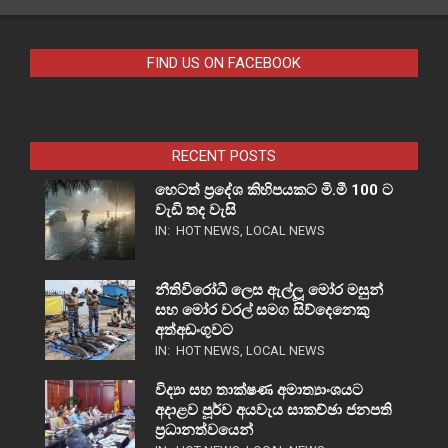
FIND US ON FACEBOOK
RECENT POSTS
හෙටත් ප්‍රදේශ කිහිපයකට මි.මී 100 ට
වැඩි තද වැසි
IN:
HOT NEWS
,
LOCAL NEWS
නීතිවිරෝධී ලෙස ඇල්ලූ මෝර මසුන්
සහ මෝර වරල් සමග සිව්දෙනෙකු
අත්අඩංගුවට
IN:
HOT NEWS
,
LOCAL NEWS
විද්‍යා සහ තාක්ෂණ අමාත්‍යාංශයට
අදාළව පූර්ව අයවැය සාකච්ඡා ජනපති
ප්‍රධානත්වයෙන්