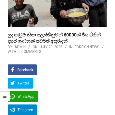
යුද ගැටුම් නිසා පලස්තීනුවන් 60000ක් මිය ගිහින් –
දහස් ගණනක් තවමත් අතුරුදන්
BY:
ADMIN
ON:
JULY 29, 2025
IN:
FOREIGN NEWS
WITH:
0 COMMENTS
Facebook
Twitter
WhatsApp
Telegram