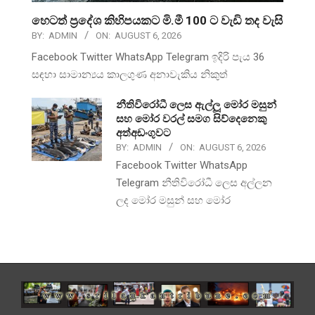
හෙටත් ප්‍රදේශ කිහිපයකට මි.මී 100 ට වැඩි තද වැසි
BY:
ADMIN
ON:
AUGUST 6, 2026
Facebook Twitter WhatsApp Telegram ඉදිරි පැය 36
සඳහා සාමාන්‍යය කාලගුණ අනාවැකිය නිකුත්
නීතිවිරෝධී ලෙස ඇල්ලූ මෝර මසුන්
සහ මෝර වරල් සමග සිව්දෙනෙකු
අත්අඩංගුවට
BY:
ADMIN
ON:
AUGUST 6, 2026
Facebook Twitter WhatsApp
Telegram නීතිවිරෝධී ලෙස අල්ලන
ලද මෝර මසුන් සහ මෝර