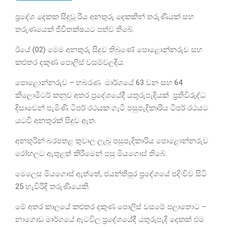
ප්‍රදේශ දෙකක සිදුවූ රිය අනතුරු දෙකකින් තරුණියක් සහ
තරුණයෙක් ජීවිතක්ෂයට පත්ව තිබේ.
ඊයේ (02) මෙම අනතුරු සිදුව තිබුණේ පොළොන්නරුව සහ
කළුතර දකුණ පොලිස් වසම්වලදීය.
පොළොන්නරුව – හබරණ මාර්ගයේ 63 වන සහ 64
කිලොමිටර් කනුව අතර ප්‍රදේශයේදී යතුරුපැදියක් ප්‍රතිවිරුද්ධ
දිසාවෙන් පැමිණි ටිපර් රථයක ගැටී පසුපැදිකාරිය ටිපර් රථයට
යටවී අනතුරක් සිදුව ඇත.
අනතුරින් බරපතළ තුවාල ලැබූ පසුපැදිකාරිය පොළොන්නරුව
රෝහලට ඇතුළත් කිරීමෙන් පසු මියගොස් තිබේ.
මෙලෙස මියගොස් ඇත්තේ, ජයන්තිපුර ප්‍රදේශයේ පදිංචිව සිටි
25 හැවිරිදි තරුණියෙකි.
මේ අතර කාලයේ කළුතර දකුණ පොලිස් වසමේ පලාතොට –
නාගොඩ මාර්ගයේ ඇටවිල ප්‍රදේශයේදී යතුරුපැදි දෙකක් එම