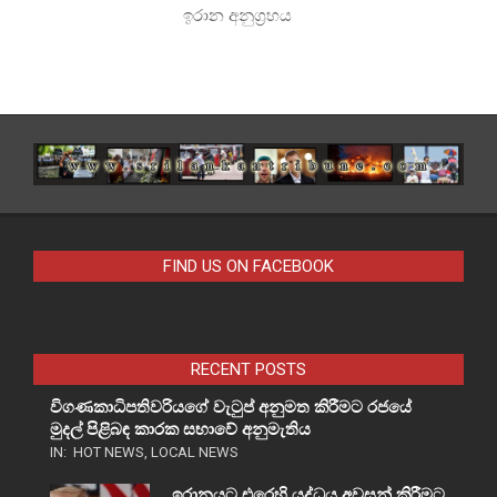
ඉරාන අනුග්‍රහය
FIND US ON FACEBOOK
RECENT POSTS
විගණකාධිපතිවරියගේ වැටුප් අනුමත කිරීමට රජයේ
මුදල් පිළිබඳ කාරක සභාවේ අනුමැතිය
IN:
HOT NEWS
,
LOCAL NEWS
ඉරානයට එරෙහි යුද්ධය අවසන් කිරීමට