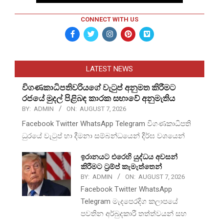
CONNECT WITH US
LATEST NEWS
විගණකාධිපතිවරියගේ වැටුප් අනුමත කිරීමට
රජයේ මුදල් පිළිබඳ කාරක සභාවේ අනුමැතිය
BY:
ADMIN
ON:
AUGUST 7, 2026
Facebook Twitter WhatsApp Telegram විගණකාධිපති
ධුරයේ වැටුප් හා දීමනා සම්බන්ධයෙන් දීර්ඝ වශයෙන්
ඉරානයට එරෙහි යුද්ධය අවසන්
කිරීමට ට්‍රම්ප් කැමැත්තෙන්
BY:
ADMIN
ON:
AUGUST 7, 2026
Facebook Twitter WhatsApp
Telegram මැදපෙරදිග කලාපයේ
පවතින අර්බුදකාරී තත්ත්වයන් සහ