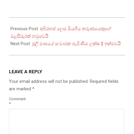
2025-
08-
Previous Post:
අබිරහස් ලෙස මියගිය තරුණයෙකුගේ
03
මළසිරුරක් හමුවෙයි
Next Post:
ජූලි මාසයේ සංචාරක පැමිණීම ලක්ෂ 2 ඉක්මවයි
LEAVE A REPLY
Your email address will not be published.
Required fields
are marked
*
Comment
*