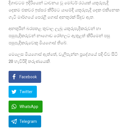
දිශාවටම ඉදිරියෙන් ධාවනය වූ මෝටර් රථයක් යතුරුපැදි
දෙකම එකවර ඉස්සර කිරීමට යාමේදී යතුරුපැදි දෙක එකිනෙක
ගැටී මාර්ගයේ පෙරළී ගොස් අනතුරක් සිදුව ඇත.
අනතුරින් බරපතළ තුවාල ලැබූ යතුරුපැදිකරුවන් හා
පසුපැදිකරුවන් නාගොඩ රෝහලට ඇතුළත් කිරීමෙන් පසු
පසුපැදිකරුවෙකු මියගොස් තිබේ.
මෙලෙස මියගොස් ඇත්තේ, වැලිපැන්න ප්‍රදේශයේ පදිංචිව සිටි
20 හැවිරිදි තරුණයෙකි.
Facebook
Twitter
WhatsApp
Telegram