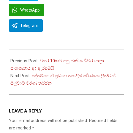
WhatsApp
Telegram
2025-
08-
Previous Post:
වසර 10කට පසු ජාතික ධීවර යාත්‍රා
04
සංගණනය අද ඇරඹෙයි
Next Post:
පද්මේගෙන් ප්‍රධාන පොලිස් පරීක්ෂක ලින්ටන්
සිල්වාට මරණ තර්ජන
LEAVE A REPLY
Your email address will not be published.
Required fields
are marked
*