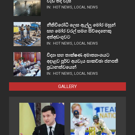
වැඩි තද වැසි
IN:
HOT NEWS
,
LOCAL NEWS
නීතිවිරෝධී ලෙස ඇල්ලූ මෝර මසුන්
සහ මෝර වරල් සමග සිව්දෙනෙකු
අත්අඩංගුවට
IN:
HOT NEWS
,
LOCAL NEWS
විද්‍යා සහ තාක්ෂණ අමාත්‍යාංශයට
අදාළව පූර්ව අයවැය සාකච්ඡා ජනපති
ප්‍රධානත්වයෙන්
IN:
HOT NEWS
,
LOCAL NEWS
GALLERY