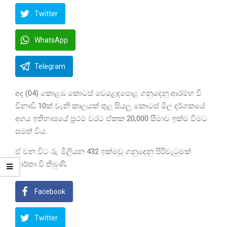
Twitter
WhatsApp
Telegram
අද (04) කොළඹ කොටස් වෙළෙඳපොළ ගනුදෙනු ආරම්භ වී
විනාඩි 10ක් වැනි කාලයක් තුළ සියලු කොටස් මිල දර්ශකයේ
අගය ඉතිහාසයේ ප්‍රථම වරට ඒකක 20,000 සීමාව ඉක්ම වීමට
සමත් විය.
ඒ වන විට රු. මිලියන 432 ඉක්මවූ ගනුදෙනු පිරිවැටුමක්
වාර්තා වී තිබුණි.
Facebook
Twitter