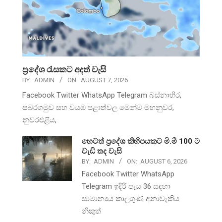
ප්‍රදේශ රැසකට අදත් වැසි
BY:
ADMIN
ON:
AUGUST 7, 2026
Facebook Twitter WhatsApp Telegram බස්නාහිර,
සබරගමුව සහ වයඹ පළාත්වල මෙන්ම මහනුවර,
නුවරඑළිය,
හෙටත් ප්‍රදේශ කිහිපයකට මි.මී 100 ට
වැඩි තද වැසි
BY:
ADMIN
ON:
AUGUST 6, 2026
Facebook Twitter WhatsApp
Telegram ඉදිරි පැය 36 සඳහා
සාමාන්‍යය කාලගුණ අනාවැකිය
නිකුත්