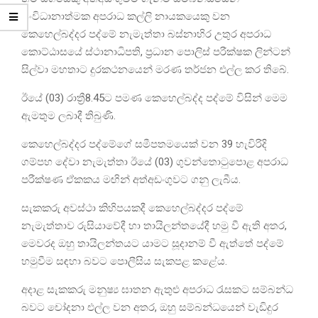
සංවිධානාත්මක අපරාධ කල්ලි නායකයෙකු වන
කෙහෙල්බද්දර පද්මේ නැමැත්තා බස්නාහිර උතුර අපරාධ
කොට්ඨාසයේ ස්ථානාධිපති, ප්‍රධාන පොලිස් පරීක්ෂක ලින්ටන්
සිල්වා මහතාට දුරකථනයෙන් මරණ තර්ජන එල්ල කර තිබේ.
ඊයේ (03) රාත්‍රී8.45ට පමණ කෙහෙල්බද්ද පද්මේ විසින් මෙම
ඇමතුම ලබාදී තිබුණි.
කෙහෙල්බද්දර පද්මේගේ සමීපතමයෙක් වන 39 හැවිරිදි
ගම්පහ දේවා නැමැත්තා ඊයේ (03) ගුවන්තොටුපොළ අපරාධ
පරීක්ෂණ ඒකකය මඟින් අත්අඩංගුවට ගනු ලැබීය.
සැකකරු අවස්ථා කිහිපයකදී කෙහෙල්බද්දර පද්මේ
නැමැත්තාව රුසියාවේදී හා තායිලන්තයේදී හමු වී ඇති අතර,
මෙවරද ඔහු තායිලන්තයට යාමට සූදානම් වී ඇත්තේ පද්මේ
හමුවීම සඳහා බවට පොලීසිය සැකපළ කළේය.
අදාළ සැකකරු මනුෂ්‍ය ඝාතන ඇතුළු අපරාධ රැසකට සම්බන්ධ
බවට චෝදනා එල්ල වන අතර, ඔහු සම්බන්ධයෙන් වැඩිදුර