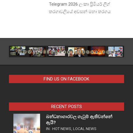
Telegram 2026 ලංකා ප්‍රිමීයර් ලීග්
තරගාවලියේ අවසන් මහා තරගය
FIND US ON FACEBOOK
RECENT POSTS
බන්ධනාගාරවල ගැටුම් ඇතිවන්නේ
ඇයි?
IN:
HOT NEWS
,
LOCAL NEWS