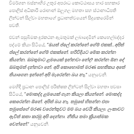
විමර්ශන බස්නාහිර උතුර අපරාධ කොට්ඨාසය භාර සහකාර
පොලිස් අධිකාරි රොහාන් ඕලුගල මහතා සහ ස්ථානාධිපති
ලින්ටන් සිල්වා මහතාගේ ප්‍රධානත්වයෙන් සිදුකෙරෙමින්
පවතී.
එවන් පසුබිමක දුරකථන ඇමතුමක් ලබාදෙමින් කෙහෙල්බද්දර
පද්මේ කියා සිටියේ,
“ඔයත් ප්ලේ කරන්නේ ගේම් එකක්…අපිත්
ප්ලේ කරන්නේ ගේම් එකක්නේ. හරිවිදියට මේක කරන්න
කියන්න. ඔබතුමාට ළමයෙක් ඉන්නවා නේද? කරන්න ඕන දේ
ඔබතුමත් දන්නවා නේ. අපි කොහොමත් මරණ සහතිකය අතේ
තියාගෙන ඉන්නේ අපි මැරෙන්න බය නෑ.”
යනුවෙනි.
මෙහිදී ප්‍රධාන පොලිස් පරීක්ෂක ලින්ටන් සිල්වා මහතා පවසා
සිටියේ,
“මොකද්ද ළමයෙක් ගැන කියලා කියන්නේ. මොකද්ද
කෙරෙන්න ඕනේ. අපිත් බය නෑ. තමුසේ හිතන්න එපා
තමුසේගේ මරණ වරෙන්තුවට මම බය වෙයි කියලා. ලංකාවට
ඇවිත් කතා කරමු අපි දෙන්නා. නීතිය තමා ක්‍රියාත්මක
වෙන්නේ.”
යනුවෙනි.