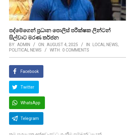
පද්මේගෙන් ප්‍රධාන පොලිස් පරීක්ෂක ලින්ටන්
සිල්වාට මරණ තර්ජන
BY:
ADMIN
ON:
AUGUST 4, 2025
IN:
LOCAL NEWS
,
POLITICAL NEWS
WITH:
0 COMMENTS
Facebook
Twitter
WhatsApp
Telegram
තම සගයෙකු අත්අඩංගුවට ගැනීම සම්බන්ධයෙන්