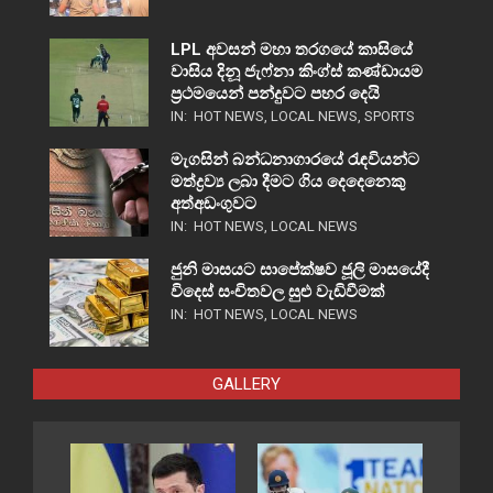
LPL අවසන් මහා තරගයේ කාසියේ
වාසිය දිනූ ජැෆ්නා කිංග්ස් කණ්ඩායම
ප්‍රථමයෙන් පන්දුවට පහර දෙයි
IN:
HOT NEWS
,
LOCAL NEWS
,
SPORTS
මැගසින් බන්ධනාගාරයේ රැඳවියන්ට
මත්ද්‍රව්‍ය ලබා දීමට ගිය දෙදෙනෙකු
අත්අඩංගුවට
IN:
HOT NEWS
,
LOCAL NEWS
ජුනි මාසයට සාපේක්ෂව ජූලි මාසයේදී
විදෙස් සංචිතවල සුළු වැඩිවීමක්
IN:
HOT NEWS
,
LOCAL NEWS
GALLERY