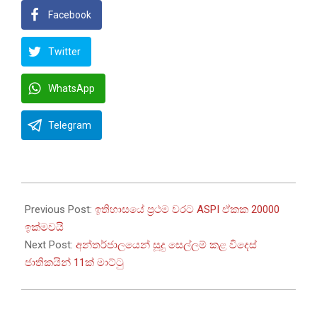
Facebook
Twitter
WhatsApp
Telegram
2025-
08-
Previous Post:
ඉතිහාසයේ ප්‍රථම වරට ASPI ඒකක 20000
04
ඉක්මවයි
Next Post:
අන්තර්ජාලයෙන් සූදු සෙල්ලම් කළ විදෙස්
ජාතිකයින් 11ක් මාට්ටු