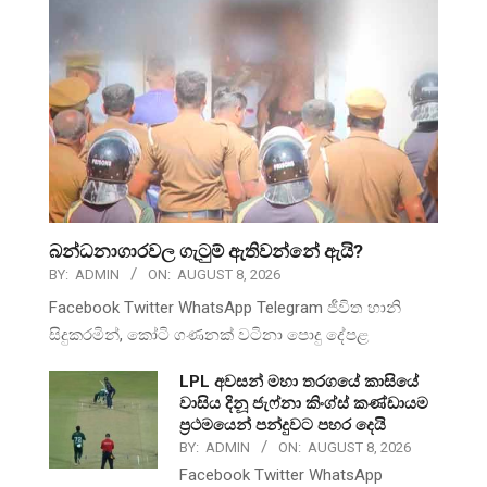
බන්ධනාගාරවල ගැටුම් ඇතිවන්නේ ඇයි?
BY:
ADMIN
ON:
AUGUST 8, 2026
Facebook Twitter WhatsApp Telegram ජීවිත හානි
සිදුකරමින්, කෝටි ගණනක් වටිනා පොදු දේපළ
LPL අවසන් මහා තරගයේ කාසියේ
වාසිය දිනූ ජැෆ්නා කිංග්ස් කණ්ඩායම
ප්‍රථමයෙන් පන්දුවට පහර දෙයි
BY:
ADMIN
ON:
AUGUST 8, 2026
Facebook Twitter WhatsApp